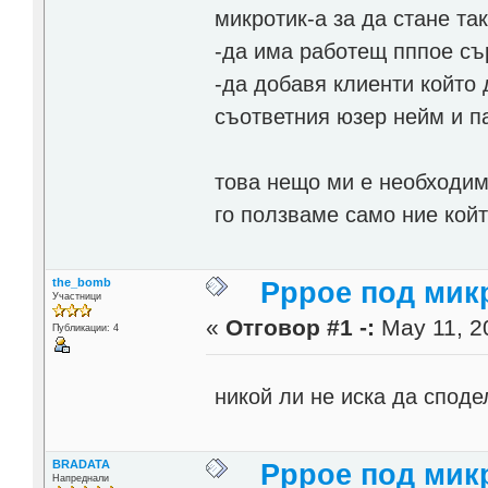
микротик-а за да стане так
-да има работещ пппое с
-да добавя клиенти който 
съответния юзер нейм и п
това нещо ми е необходим
го ползваме само ние кой
the_bomb
Pppoe под мик
Участници
«
Отговор #1 -:
May 11, 2
Публикации: 4
никой ли не иска да спод
BRADATA
Pppoe под мик
Напреднали