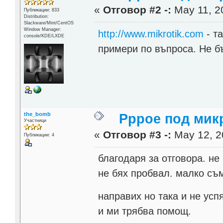
«
Отговор #2 -:
May 11, 2
Публикации: 833
Distribution:
Slackware/Mint/CentOS
Window Manager:
http://www.mikrotik.com
- т
console/KDE/LXDE
примери по въпроса. Не б
the_bomb
Pppoe под мик
Участници
«
Отговор #3 -:
May 12, 2
Публикации: 4
благодаря за отговора. не
не бях пробвал. малко съм
направих но така и не усп
и ми трябва помощ.