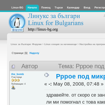
Linux-BG
Начало
Помощ
Търси
Календар
Вход
Регистр
Linux за българи: Форуми
>
Linux секция за начинаещи
>
Настройка на програ
Страници: [
1
]
Надолу
Автор
Тема: Pppoe под
the_bomb
Pppoe под мик
Участници
«
-:
May 08, 2008, 07:48 »
Публикации: 4
здравейте. от скоро се за
ли ми помогнал с това как