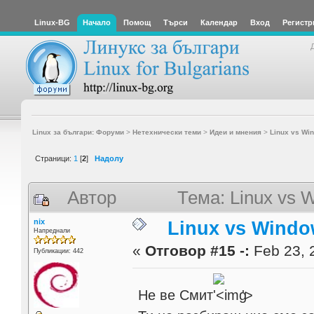
Linux-BG
Начало
Помощ
Търси
Календар
Вход
Регистр
Linux за българи: Форуми
>
Нетехнически теми
>
Идеи и мнения
>
Linux vs Win
Страници:
1
[
2
]
Надолу
Автор
Тема: Linux vs 
nix
Linux vs Windo
Напреднали
«
Отговор #15 -:
Feb 23, 
Публикации: 442
Не ве Смит
'>