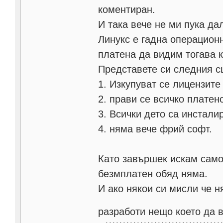
коментиран.
И така вече не ми пука да
Линукс е гадна операцион
платена да видим тогава к
Представете си следния с
1. Изкупуват се лицензите
2. прави се всичко платен
3. Всички дето са инстали
4. няма вече фрий софт.
Като завършек искам само
безмплатен обяд няма.
И ако някои си мисли че н
разработи нещо което да 