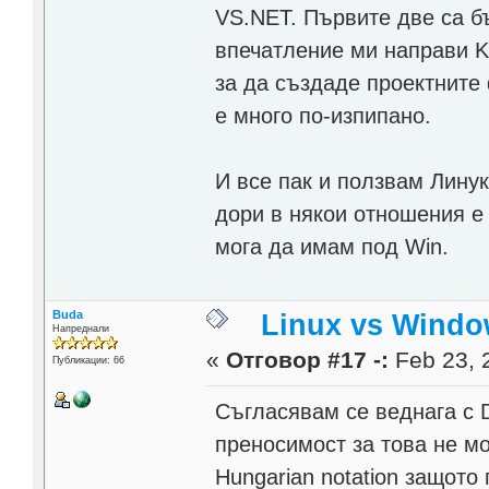
VS.NET. Първите две са б
впечатление ми направи KD
за да създаде проектните ф
е много по-изпипано.
И все пак и ползвам Линук
дори в някои отношения е 
мога да имам под Win.
Buda
Linux vs Windo
Напреднали
«
Отговор #17 -:
Feb 23, 
Публикации: 66
Съгласявам се веднага с D
преносимост за това не м
Hungarian notation защото