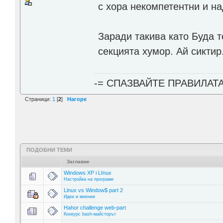
с хора некомпетентни и на
Заради такива като Буда 
секцията хумор. Ай сиктир.
-= СПАЗВАЙТЕ ПРАВИЛАТ
Страници:
1
[
2
]
Нагоре
ПОДОБНИ ТЕМИ
Заглавие
Windows XP i LInux
Настройка на програми
Linux vs Window$ part 2
Идеи и мнения
Hahor challenge web-part
Конкурс bash-майсторът