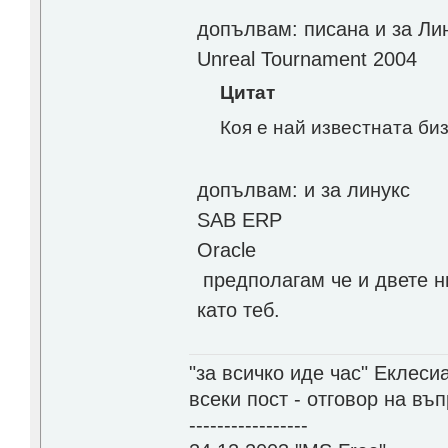
допълвам: писана и за Ли
Unreal Tournament 2004
Цитат
Коя е най известната би
допълвам: и за линукс
SAB ERP
Oracle
предполагам че и двете ни
като теб.
"за всичко иде час" Еклесиа
всеки пост - отговор на въ
-----------------