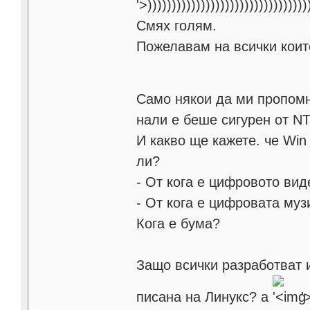
'>
)))))))))))))))))))))))))))))))))
Смях голям.
Пожелавам на всички коит
Само някои да ми пропом
нали е беше сигурен от NT
И какво ще кажете. че Win
ли?
- От кога е цифровото ви
- От кога е цифровата му
Кога е бума?
Защо всички разработват 
писана на Линукс? а
'