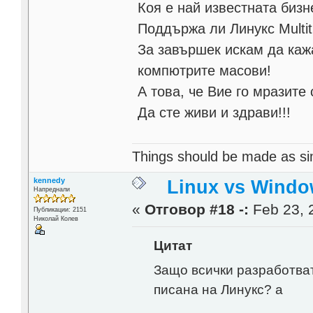
Коя е най известната биз
Поддържа ли Линукс Multit
За завършек искам да каж
компютрите масови!
А това, че Вие го мразите 
Да сте живи и здрави!!!
Things should be made as simp
kennedy
Linux vs Windo
Напреднали
«
Отговор #18 -:
Feb 23, 
Публикации: 2151
Николай Колев
Цитат
Защо всички разработват
писана на Линукс? а