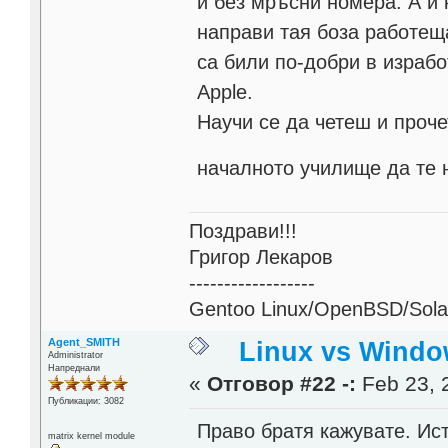
и без мръсни номера. А и к
направи тая боза работеща
са били по-добри в израбо
Apple.
Научи се да четеш и проче
началното училище да те
Поздрави!!!
Григор Лекаров
------------------
Gentoo Linux/OpenBSD/Solar
Agent_SMITH
Linux vs Windo
Administrator
Напреднали
«
Отговор #22 -:
Feb 23, 
Публикации: 3082
Право братя кажувате. Ист
matrix kernel module