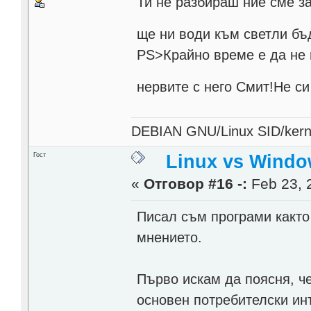
Ти не разбираш ние сме з
ще ни води към светли б
PS>Крайно време e да не 
нервите с него Смит!Не с
DEBIAN GNU/Linux SID/kerne
Гост
Linux vs Windo
«
Отговор #16 -:
Feb 23, 
Писал съм програми както 
мнението.
Първо искам да поясня, ч
основен потребителски инт