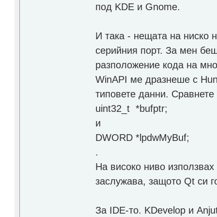
под KDE и Gnome.
И така - нещата на ниско 
серийния порт. За мен бе
разположение кода на мно
WinAPI ме дразнеше с Hung
типовете данни. Сравнете
uint32_t *bufptr;
и
DWORD *lpdwMyBuf;
.
На високо ниво използвах 
заслужава, защото Qt си го
За IDE-то. KDevelop и Anju