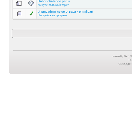
Hahor challenge part ii
Конкурс bash-майсторът
phpmyadmin не се отваря - phtml part
Настройка на програми
Powered by SMF 2.0
Th
Създадена