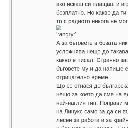
ако искаш си плащаш и игр
безплатно. Но какво да ти
то с радиото никога не мо
А за бъговете в бозата ник
усложнява нещо до такава
какво е писал. Странно за
бъговете му и да напише ек
отрицателно време.
Що се отнася до българска
нещо за което да сме на е
най-наглия тип. Поправи 
на Линукс само за да си в
лесен за работа и за кра