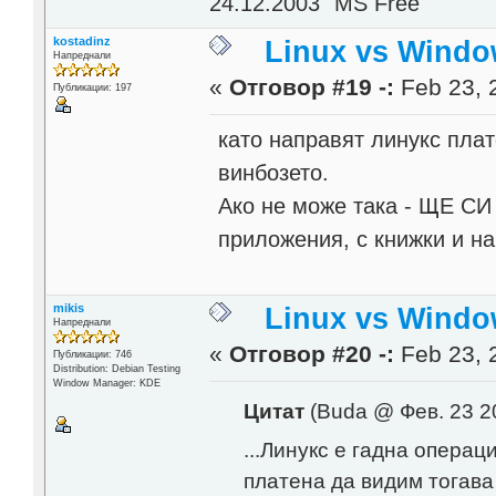
24.12.2003 "MS Free"
kostadinz
Linux vs Windo
Напреднали
«
Отговор #19 -:
Feb 23, 
Публикации: 197
като направят линукс плат
винбозето.
Ако не може така - ЩЕ СИ
приложения, с книжки и н
mikis
Linux vs Windo
Напреднали
«
Отговор #20 -:
Feb 23, 
Публикации: 746
Distribution: Debian Testing
Window Manager: KDE
Цитат
(Buda @ Фев. 23 2
...Линукс е гадна опера
платена да видим тогава