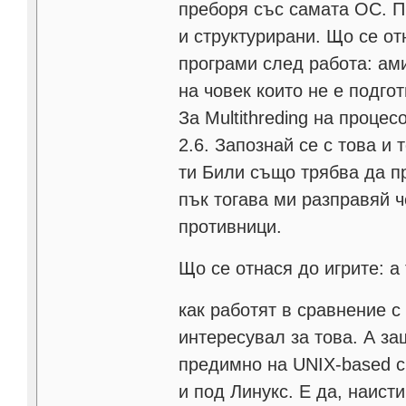
преборя със самата ОС. Пр
и структурирани. Що се от
програми след работа: ам
на човек които не е подгот
За Multithreding на процес
2.6. Запознай се с това и
ти Били също трябва да п
пък тогава ми разправяй че
противници.
Що се отнася до игрите: а
как работят в сравнение с
интересувал за това. А з
предимно на UNIX-based си
и под Линукс. Е да, наист