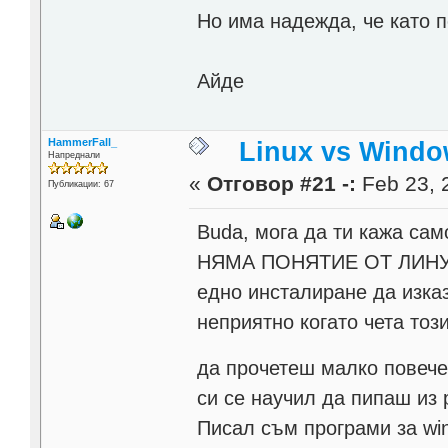
Но има надежда, че като 
Айде
HammerFall_
Linux vs Windo
Напреднали
«
Отговор #21 -:
Feb 23, 
Публикации: 67
Buda, мога да ти кажа сам
НЯМА ПОНЯТИЕ ОТ ЛИНУКС,
едно инсталиране да изк
неприятно когато чета тоз
да прочетеш малко повече
си се научил да пипаш из 
Писал съм програми за wi