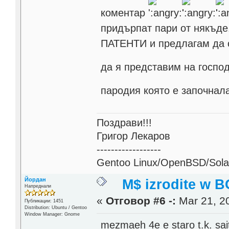
коментар
придърпат пари от някъ
ПАТЕНТИ и предлагам да с
да я представим на госпо
пародия която е започнал
Поздрави!!!
Григор Лекаров
------------------
Gentoo Linux/OpenBSD/Solar
Йордан
M$ izrodite w B
Напреднали
«
Отговор #6 -:
Mar 21, 20
Публикации: 1451
Distribution: Ubuntu / Gentoo
Window Manager: Gnome
mezmaeh 4e e staro t.k. sai