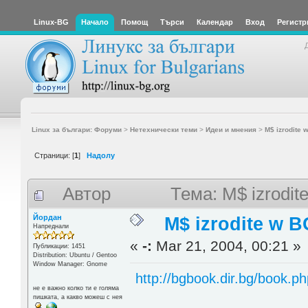
Linux-BG
Начало
Помощ
Търси
Календар
Вход
Регистр
Linux за българи: Форуми
>
Нетехнически теми
>
Идеи и мнения
>
M$ izrodite 
Страници: [
1
]
Надолу
Автор
Тема: M$ izrodi
Йордан
M$ izrodite w B
Напреднали
«
-:
Mar 21, 2004, 00:21 »
Публикации: 1451
Distribution: Ubuntu / Gentoo
Window Manager: Gnome
http://bgbook.dir.bg/book.
не е важно колко ти е голяма
пишката, а какво можеш с нея