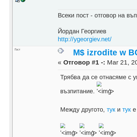
Всеки пост - отговор на въп
Йордан Георгиев
http://ygeorgiev.net/
Гост
M$ izrodite w B
«
Отговор #1 -:
Mar 21, 20
Трябва да се отнасяме с 
възпитание.
'>
Между другото,
тук
и
тук
е 
'>
'>
'>