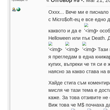
«
Отговор #5 -:
Mar 21, 20
Публикации: 67
Оххх... Вече ми е писнало
с Micro$oft-ец е все едно
каквото и да е
'>
особ
Helloween или пък Death.
'>
'>
'>
Тази 
я прегледам в една книжар
купих, въпреки че тя си е
наясно за какво става на 
Хайде стига съм коментир
мисля че тази тема е дос
каже. За това отзивите не
Виж това че М$ почнаха да