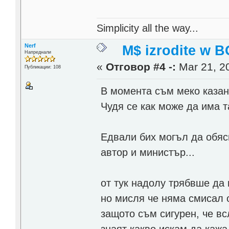
Simplicity all the way...
Nerf
M$ izrodite w B
Напреднали
«
Отговор #4 -:
Mar 21, 20
Публикации: 108
В момента съм меко казан
Чудя се как може да има т
Едвали бих могъл да обяс
автор и министър...
от тук надолу трябвше да
но мисля че няма смисал 
защото съм сигурен, че вс