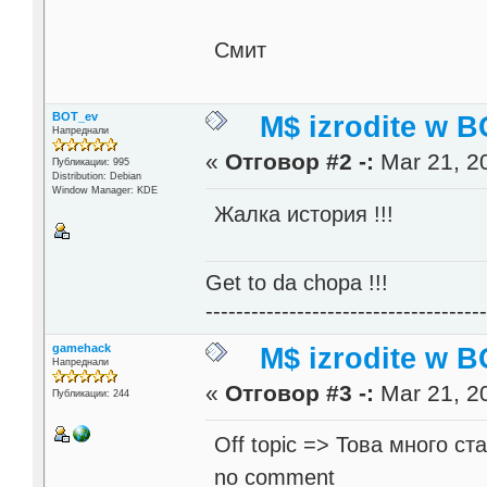
Смит
BOT_ev
M$ izrodite w B
Напреднали
«
Отговор #2 -:
Mar 21, 20
Публикации: 995
Distribution: Debian
Window Manager: KDE
Жалка история !!!
Get to da chopa !!!
------------------------------------
gamehack
M$ izrodite w B
Напреднали
«
Отговор #3 -:
Mar 21, 20
Публикации: 244
Off topic => Това много ст
no comment