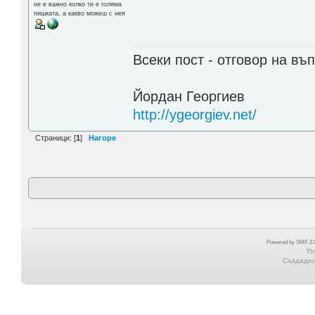
не е важно колко ти е голяма
пишката, а какво можеш с нея
Всеки пост - отговор на въп
Йордан Георгиев
http://ygeorgiev.net/
Страници: [
1
]
Нагоре
Powered by SMF 2.0
Th
Създадена