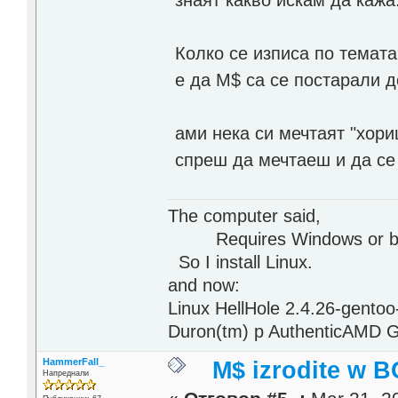
знаят какво искам да кажа.
Колко се изписа по темата
е да M$ са се постарали д
ами нека си мечтаят "хори
спреш да мечтаеш и да се
The computer said,
Requires Windows or be
So I install Linux.
and now:
Linux HellHole 2.4.26-gento
Duron(tm) p AuthenticAMD 
HammerFall_
M$ izrodite w B
Напреднали