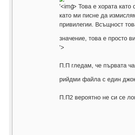
'>
Това е хората като
като ми писне да измислям
привилегии. Всъщност тов
значение, това е просто 
'>
П.П гледам, че първата ч
рийдми файла с един джо
П.П2 вероятно не си се ло