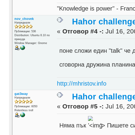
"Knowledge is power" - Fran
nov_chovek
Hahor challenge
Напреднали
«
Отговор #4 -:
Jul 16, 20
Публикации: 536
Distribution: Ubuntu 8.10 по
принуда
Window Manager: Gnome
поне сложи един "talk" че
сговорна дружина планин
http://mhristov.info
gat3way
Hahor challenge
Напреднали
«
Отговор #5 -:
Jul 16, 20
Публикации: 6050
Relentless troll
Няма пък
'>
Пишете си