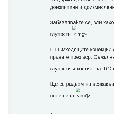
доизпипани и доизмислени,
Забавлявайте се, зли хахо
глупости
'>
П.П изходящите конекции с
правете през scp. Съжаляв
глупости и хостинг за IR
Ще се радвам на всякакъв
нови нива
'>