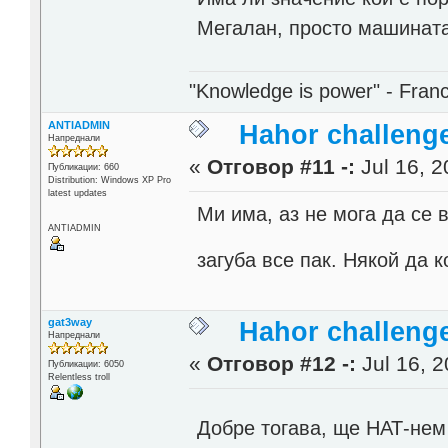
Мегалан, просто машината
"Knowledge is power" - Fran
ANTIADMIN
Hahor challenge
Напреднали
«
Отговор #11 -:
Jul 16, 2
Публикации: 660
Distribution: Windows XP Pro
latest updates
Ми има, аз не мога да се 
ANTIADMIN
загуба все пак. Някой да 
gat3way
Hahor challenge
Напреднали
«
Отговор #12 -:
Jul 16, 2
Публикации: 6050
Relentless troll
Добре тогава, ще НАТ-нем