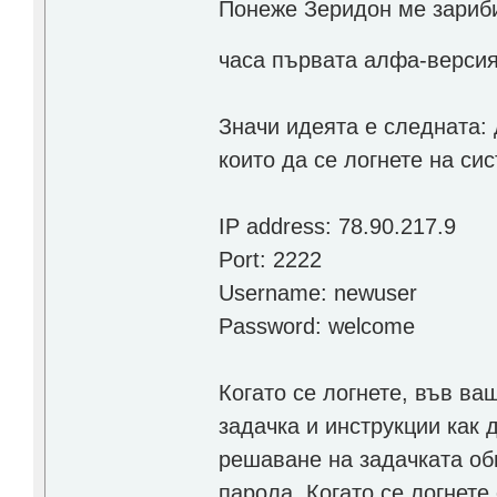
Понеже Зеридон ме зариби
часа първата алфа-верси
Значи идеята е следната: 
които да се логнете на си
IP address: 78.90.217.9
Port: 2222
Username: newuser
Password: welcome
Когато се логнете, във 
задачка и инструкции как 
решаване на задачката об
парола. Когато се логнете