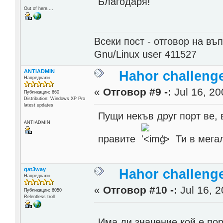
Благодаря!
Out of here....
Всеки пост - отговор на въп
Gnu/Linux user 411527
ANTIADMIN
Hahor challenge
Напреднали
«
Отговор #9 -:
Jul 16, 20
Публикации: 660
Distribution: Windows XP Pro
latest updates
Пущи некъв друг порт ве, 
ANTIADMIN
правите
'>
Ти в мега
gat3way
Hahor challenge
Напреднали
«
Отговор #10 -:
Jul 16, 2
Публикации: 6050
Relentless troll
Има ли значение кой е по