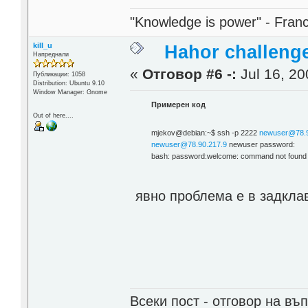
"Knowledge is power" - Fran
kill_u
Hahor challenge
Напреднали
«
Отговор #6 -:
Jul 16, 20
Публикации: 1058
Distribution: Ubuntu 9.10
Window Manager: Gnome
Примерен код
Out of here....
mjekov@debian:~$ ssh -p 2222
newuser@78.9
newuser@78.90.217.9
newuser password:
bash: password:welcome: command not found
явно проблема е в задкла
Всеки пост - отговор на въп