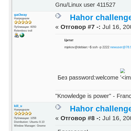
Gnu/Linux user 411527
gat3way
Hahor challenge
Напреднали
«
Отговор #7 -:
Jul 16, 20
Публикации: 6050
Relentless troll
Цитат
mjekov@debian:~$ ssh -p 2222
newuser@78.9
Без password:welcome
"Knowledge is power" - Fran
kill_u
Hahor challenge
Напреднали
«
Отговор #8 -:
Jul 16, 20
Публикации: 1058
Distribution: Ubuntu 9.10
Window Manager: Gnome