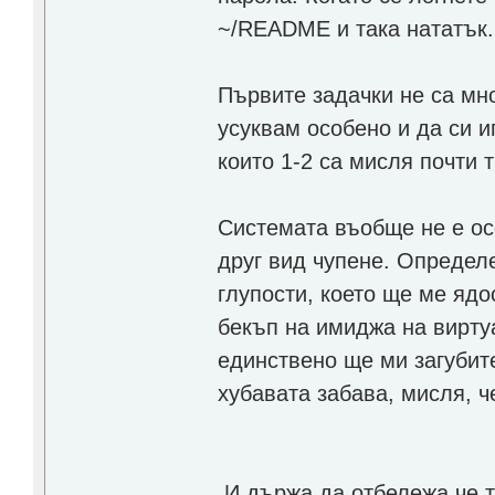
~/README и така нататък.
Първите задачки не са мн
усуквам особено и да си и
които 1-2 са мисля почти т
Системата въобще не е ос
друг вид чупене. Определ
глупости, което ще ме яд
бекъп на имиджа на виртуа
единствено ще ми загубит
хубавата забава, мисля, ч
И държа да отбележа че т