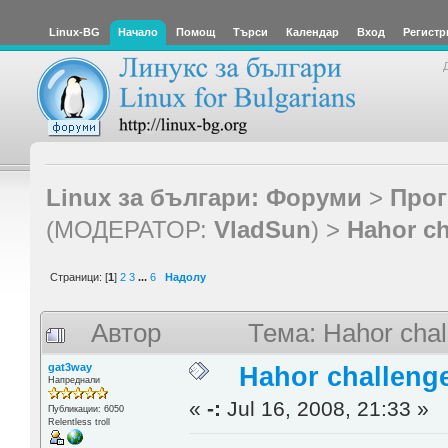
Linux-BG
Начало
Помощ
Търси
Календар
Вход
Регистр
Linux за българи: Форуми
>
Прог
(МОДЕРАТОР:
VladSun
) >
Hahor ch
Страници: [
1
]
2
3
...
6
Надолу
Автор
Тема: Hahor chal
gat3way
Hahor challenge
Напреднали
«
-:
Jul 16, 2008, 21:33 »
Публикации: 6050
Relentless troll