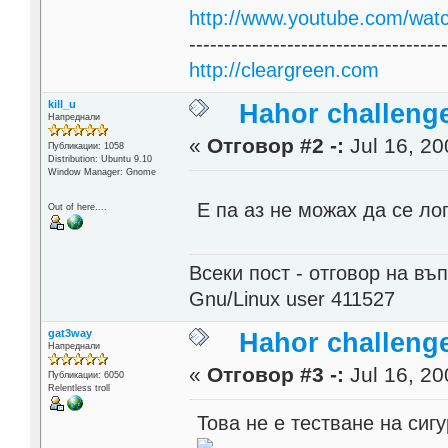
http://www.youtube.com/wat
------------------------------------
http://cleargreen.com
kill_u
Hahor challenge
Напреднали
«
Отговор #2 -:
Jul 16, 20
Публикации: 1058
Distribution: Ubuntu 9.10
Window Manager: Gnome
Е па аз не можах да се л
Out of here....
Всеки пост - отговор на въп
Gnu/Linux user 411527
gat3way
Hahor challenge
Напреднали
«
Отговор #3 -:
Jul 16, 20
Публикации: 6050
Relentless troll
Това не е тестване на сиг