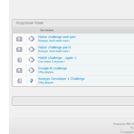
ПОДОБНИ ТЕМИ
Заглавие
Hahor challenge web-part
Конкурс bash-майсторът
Hahor challenge part ii
Конкурс bash-майсторът
Hah0r challenge....again :)
Системна Сигурност
Google AI challenge
Общ форум
Конкурс Developer´s Challenge
Общ форум
Powered by SMF 2.0
Th
Създадена