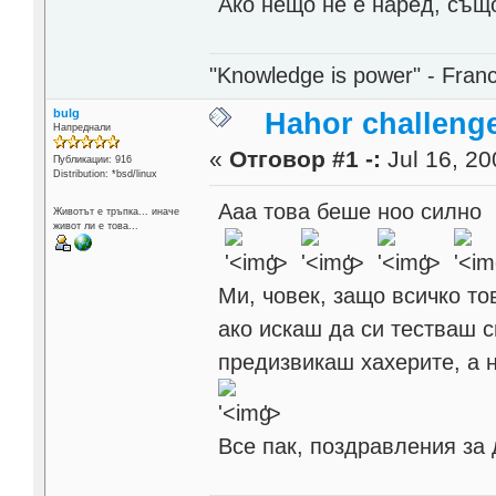
Ако нещо не е наред, същ
"Knowledge is power" - Fran
bulg
Hahor challenge
Напреднали
«
Отговор #1 -:
Jul 16, 20
Публикации: 916
Distribution: *bsd/linux
Ааа това беше ноо силно
Животът е тръпка... иначе
живот ли е това...
'>
'>
'>
Ми, човек, защо всичко т
ако искаш да си тестваш 
предизвикаш хахерите, а н
'>
Все пак, поздравления за