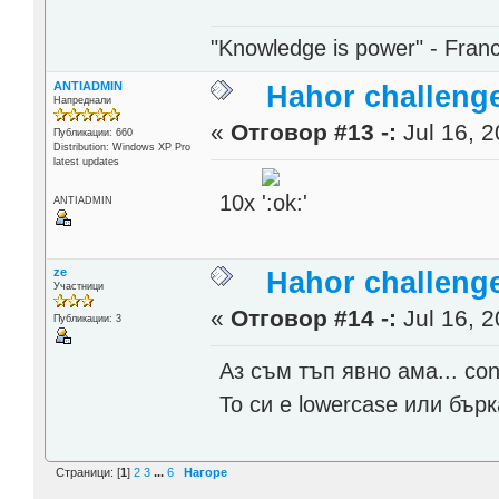
"Knowledge is power" - Fran
ANTIADMIN
Hahor challenge
Напреднали
«
Отговор #13 -:
Jul 16, 2
Публикации: 660
Distribution: Windows XP Pro
latest updates
10x
ANTIADMIN
ze
Hahor challenge
Участници
«
Отговор #14 -:
Jul 16, 2
Публикации: 3
Аз съм тъп явно ама... conv
То си е lowercase или бър
Страници: [
1
]
2
3
...
6
Нагоре