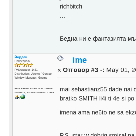
richbitch
...
Бедна ни е фантазията мъ
Йордан
ime
Напреднали
«
Отговор #3 -:
May 01, 2
Публикации: 1451
Distribution: Ubuntu / Gentoo
Window Manager: Gnome
mai sebastianz55 dade nai 
не е важно колко ти е голяма
пишката, а какво можеш с нея
bratko SMITH li4i ti 4e si po 
imena ama ne6to ne sa ekz
P.S. star w dobriq smisal 