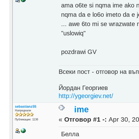
ama o6te si nqma ime ako n
nqma da e lo6o imeto da e j
... awe 6to mi se wrazwate n
"uslowiq"
pozdrawi GV
Всеки пост - отговор на въп
Йордан Георгиев
http://ygeorgiev.net/
sebastianz55
ime
Напреднали
«
Отговор #1 -:
Apr 30, 20
Публикации: 1136
Белла