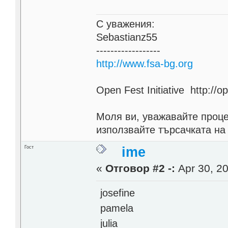
С уважения:
Sebastianz55
------------------
http://www.fsa-bg.org
Open Fest Initiative http://o
Моля ви, уважавайте проце
използвайте търсачката на
Гост
ime
«
Отговор #2 -:
Apr 30, 20
josefine
pamela
julia