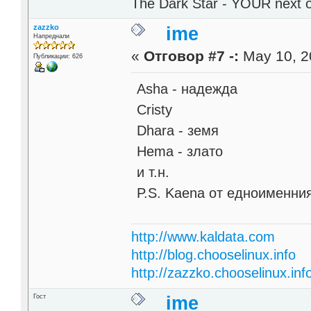
The Dark Star - YOUR next 
zazzko
ime
Напреднали
«
Отговор #7 -:
May 10, 2
Публикации: 626
Asha - надежда
Cristy
Dhara - земя
Hema - злато
и т.н.
P.S. Kaena от едноименни
http://www.kaldata.com
http://blog.chooselinux.info
http://zazzko.chooselinux.inf
Гост
ime