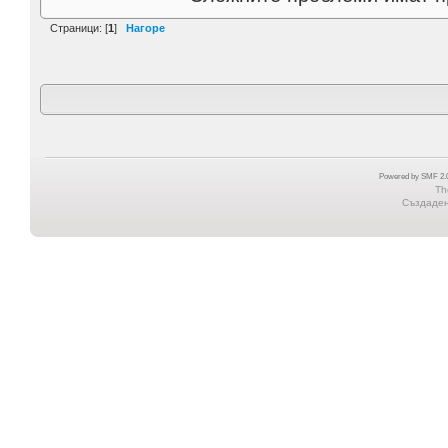
Страници: [
1
]
Нагоре
Powered by SMF 2.0
Th
Създадена