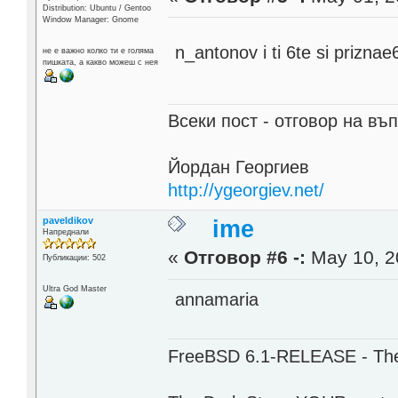
Distribution: Ubuntu / Gentoo
Window Manager: Gnome
n_antonov i ti 6te si prizna
не е важно колко ти е голяма
пишката, а какво можеш с нея
Всеки пост - отговор на въп
Йордан Георгиев
http://ygeorgiev.net/
paveldikov
ime
Напреднали
«
Отговор #6 -:
May 10, 2
Публикации: 502
Ultra God Master
annamaria
FreeBSD 6.1-RELEASE - The 