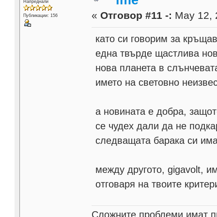
ime
Напреднали
«
Отговор #11 -:
May 12, 
Публикации: 156
като си говорим за кръщав
една твърде щастлива нов
нова планета в слънчевата
името на световно неизвес
а новината е добра, защот
се чудех дали да не подка
следващата барака си има
между другото, gigavolt, 
отговаря на твоите критер
Cлoжнитe пpoблeми имaт пp