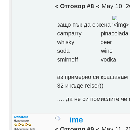
«
Отговор #8 -:
May 10, 2
защо пък да е жена
'>
camparry pinacolada
whisky beer
soda wine
smirnoff vodka
аз примерно си кращавам 
32 и къде reiser))
.... да не си помислите ч
ivanatora
ime
Напреднали
«
Отговор #9 -:
May 11, 20
Публикации: 658