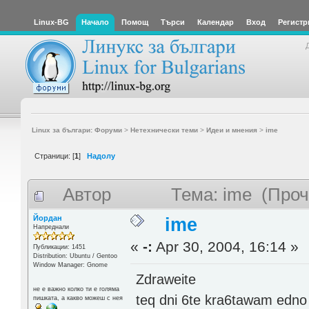
Linux-BG
Начало
Помощ
Търси
Календар
Вход
Регистр
Linux за българи: Форуми
>
Нетехнически теми
>
Идеи и мнения
>
ime
Страници: [
1
]
Надолу
Автор
Тема: ime (Проч
Йордан
ime
Напреднали
«
-:
Apr 30, 2004, 16:14 »
Публикации: 1451
Distribution: Ubuntu / Gentoo
Window Manager: Gnome
Zdraweite
не е важно колко ти е голяма
teq dni 6te kra6tawam edno
пишката, а какво можеш с нея