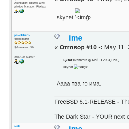
Distribution: Ubuntu 10.04
Window Manager: Fluxbox
skynet
'>
paveldikov
ime
Напреднали
«
Отговор #10 -:
May 11, 
Публикации: 502
Ultra God Master
Цитат
(ivanatora @ Май 11 2004,11:09)
skynet
'>
Аааа тва го има.
FreeBSD 6.1-RELEASE - The 
The Dark Star - YOUR next 
ivak