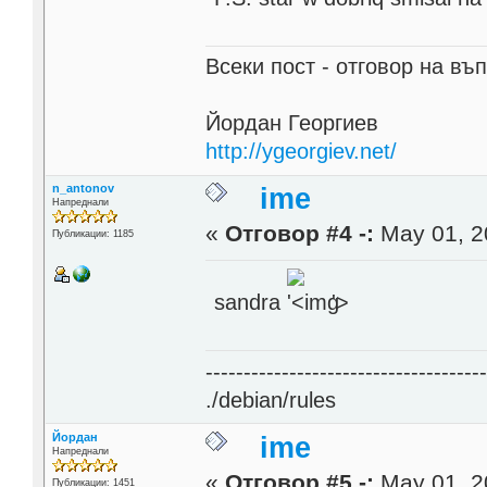
Всеки пост - отговор на въп
Йордан Георгиев
http://ygeorgiev.net/
n_antonov
ime
Напреднали
«
Отговор #4 -:
May 01, 2
Публикации: 1185
sandra
'>
------------------------------------
./debian/rules
Йордан
ime
Напреднали
«
Отговор #5 -:
May 01, 2
Публикации: 1451