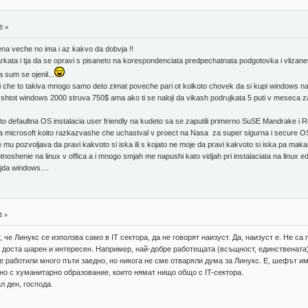
6 »
na veche no ima i az kakvo da dobvja !!
arkata i tja da se opravi s pisaneto na korespondenciata predpechatnata podgotovka i vliza
 sum se ojenil...
i che to takiva mnogo samo deto zimat poveche pari ot kolkoto chovek da si kupi windows nac
htot windows 2000 struva 750$ ama ako ti se naloji da vikash podrujkata 5 puti v meseca za d
.
o defaultna OS instalacia user friendly na kudeto sa se zaputili primerno SuSE Mandrake i R
na microsoft koito razkazvashe che uchastval v proect na Nasa za super sigurna i secure OS s
u pozvoljava da pravi kakvoto si iska ili s kojato ne moje da pravi kakvoto si iska pa makar 
tnoshenie na linux v offica a i mnogo smjah me napushi kato vidjah pri instalaciata na linux
jda windows....
4 »
, че Линукс се използва само в IT сектора, да не говорят наизуст. Да, наизуст е. Не са
 е доста шарен и интересен. Например, най-добре работещата (всъщност, единственат
ме работили много пъти заедно, но никога не сме отваряли дума за Линукс. Е, шефът им
о с хуманитарно образование, които нямат нищо общо с IT-сектора.
л ден, господа.