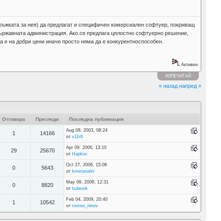
ръжката за нея) да предлагат и специфичен комерсиален софтуер, покриващ
 държавната администрация. Ако се предлага цялостно софтуерно решение,
а е на добри цени иначе просто няма да е конкурентноспособен.
Активен
ИЗПЕЧАТАЙ
« назад
напред »
Отговора
Прегледи
Последна публикация
Aug 08, 2003, 08:24
1
14166
от
x11r6
Apr 09, 2006, 13:10
29
25670
от
Hapkoc
Oct 27, 2006, 15:06
0
5643
от
kmetanaitv
May 09, 2008, 12:31
0
8820
от
bulwork
Feb 04, 2009, 20:40
1
10542
от
romeo_ninov