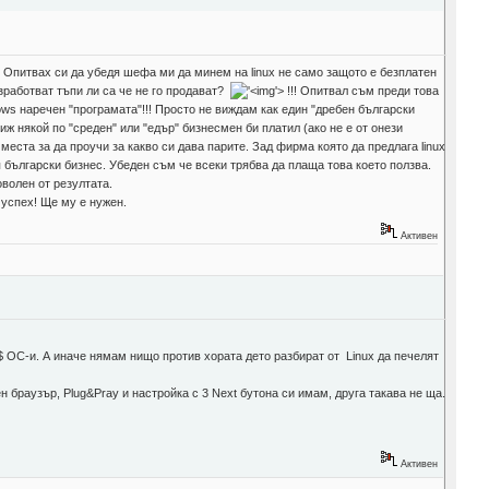
с. Опитвах си да убедя шефа ми да минем на linux не само защото е безплатен
зработват тъпи ли са че не го продават?
'>
!!! Опитвал съм преди това
ows наречен "програмата"!!! Просто не виждам как един "дребен български
ж някой по "среден" или "едър" бизнесмен би платил (ако не е от онези
еста за да проучи за какво си дава парите. Зад фирма която да предлага linux
 български бизнес. Убеден съм че всеки трябва да плаща това което ползва.
оволен от резултата.
 успех! Ще му е нужен.
Активен
$$ ОС-и. А иначе нямам нищо против хората дето разбират от Linux да печелят
н браузър, Plug&Pray и настройка с 3 Next бутона си имам, друга такава не ща.
Активен