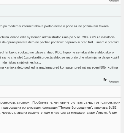
Активен
neto po modem v internet takova jivotno nema ili pone az ne poznavam takava
hi na idvane edin systemen administrator zima po 50lv i 200-300$ za instalacia
a opravi printera deto ne pechati pod linux napravo si pred falit... imam v predvid
edHat kakto i dokato ne izleze chitavo KDE ili gnome se taka shte e shtot skoro
amo che sled 1g prekratili proecta shtot se razbralo che nikoi njama da go kupi ili
i da riskuva njakoi neshta...
 edna kartinka deto sedi edna madama pred komputer pred naj naredeni 50br kutii na
Активен
 проверили, а говорят. Проблемът е, че повечето от вас са част от този сектор и
а) православна организация, фондация "Покров Богородичен", използва SuSE
, човек с глава на раменете, сам е настоял за миграцията към Линукс. А там