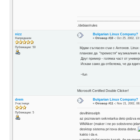
--------------------------------------------------
./debian/rules
nizz
Bulgarian Linux Company?
Напреднали
«
Отговор #10 -:
Oct 25, 2002, 13:
Публикации: 50
Мдам съгласен съм с Антонов. Linux 
планове да "преместя" музикалния ка
Друг пример - голяма част от универ
Искам само да отбележа, че да вдигн
~fun
Microsoft Certified Double Clicker!
drem
Bulgarian Linux Company?
Участници
«
Отговор #11 -:
Nov 21, 2002, 08
Публикации: 5
devilhimselph
az poznavam sekretarka deto polzva ed
WMAker (maker i ne po sobstveno jelan
desktop sistema pri tova dosta dobre.
kakto i da e.
v moia slu4ai prosto kazah 4e ne mog