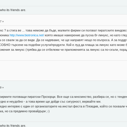
 who its friends are.
7 »
с ? а стига ве ... това неможе да бъде, малките фирми си ползват пиратските виндовс
роника
http://www.biotronica.net/
която имаше намерение да пуска бг-линукс, но като глед
а се свали за да се види. Да се надяваме, че ще направят нещо по въпроса. А за подд
 търсене на подобни услуги/продукти. Кой е луд да плаща за линукс като може без
ения за линукс (трябва да се отбележи че приложенията за линукс са по-скъпи, пора
9 »
фирмите ползващи пиратски Прозорци. Все още са мнозинство, разбира се, но с тенде
дно и неудобно - а това време ще дойде със сигурност, вервайте ми.
едно интервю с един от организаторите на инстал феста в Пловдив, който се похвали
а, но са предимно провайдъри ;-)
 who its friends are.