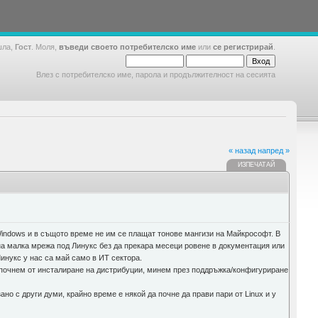
шла,
Гост
. Моля,
въведи своето потребителско име
или
се регистрирай
.
Влез с потребителско име, парола и продължителност на сесията
« назад
напред »
ИЗПЕЧАТАЙ
indows и в същото време не им се плащат тонове мангизи на Майкрософт. В
дна малка мрежа под Линукс без да прекара месеци ровене в документация или
инукс у нас са май само в ИТ сектора.
 почнем от инсталиране на дистрибуции, минем през поддръжка/конфигуриране
но с други думи, крайно време е някой да почне да прави пари от Linux и у