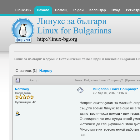
Linux-BG
Начало
Помощ
Търси
Календар
Вход
Регистр
Linux за българи: Форуми
>
Нетехнически теми
>
Идеи и мнения
>
Bulgarian L
Страници: [
1
]
Надолу
Автор
Тема: Bulgarian Linux Company? (Прочете
Nerdboy
Bulgarian Linux Company?
Напреднали
«
-:
Sep 02, 2002, 14:07 »
Публикации: 42
Непрекъснато чувам за малки българ
същото време Линукс все още не е то
да потърси чужда помощ - виж темата
Очевидно е, че има нужда някой уме
и стигнем до специфични custom дист
Много ми е интересно някой работил 
нас.