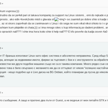
5 »
a kum vuprosa:)))
trudno da se pe4eli pari ot takava kompaniq za support na Linux sistemi... emi do nqkade e pr
sto.. ako edin 4ovek(koito misli s glavata si!
'>
se zaamisli po dobre shte si kadje 
. az ot skoro zapo4nah da se zanimavam s Linuz i do sega ne sum vikal nikoi shtoto to i v g
shtam kum ptiqtelite ot chata;))) a i ima mnogo sites s kup informaciq po dadeni problemi.. 
 opravish nali??? I shte ima hora koito shte ti help nali??? E kfo pove4e da kadja osven 4a0 4
3 »
от IT бранша използват Linux като офис система е абсолютно неправилна. Сред общо 
ра, агенции за недвижими имоти, фирми за търговия с бои и с инструменти за обрабо
звестни ми други подобни машини също не са в такива компании. Много рядко съм се 
вено това е било свързано с желанието им да се оттърват от някою "излишно настойчив
уция - нещо подобно ще е Live диска на BG Debian, който планирам да пусна до няколко
ian.
7 »
то съобщение. А защо и пратено два пъти от Guest, а не веднъж от мен питайте БТК и