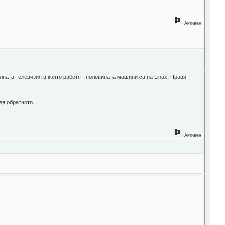
Активен
лната телевизия в която работя - половината машини са на Linux. Правя
дя обратното.
Активен