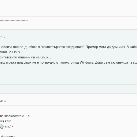
-----------------------
51 »
навлиза все по-дълбоко в "компютърното ежедневие". Пример мога да дам и аз. В кабе
нал на Linux.
ситетските машини са на Linux...
еш мрежа под Linux не е по-трудно от колкото под Windows. Дори съм склонен да твър
:46 »
in slackeware 8.1 s
ie) kato
'>
a da pusna