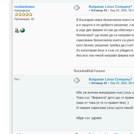
rockandvaso
Bulgarian Linux Company?
Напреднали
«
Отговор #3 -:
Sep 03, 2002, 00:1
Публикации: 82
В България няма бизнесмени които не
а и защото е по-доброто решение, сл
в още две фирми но как да обясниш н
бизнесмен" ще може да си направи ка
самозвани бизнесмени които са уволн
като бизнес решение трябва да стоят
Аз използвам linux и съм се убедил 
Ако все пак някой направи фирма коя
RockAndRoll Forever
Bulgarian Linux Company?
Гост
«
Отговор #4 -:
Sep 03, 2002, 08:5
Абе уж всички мигрираме към Linux щ
Това със "Фирмата" дето ще го прави
пари от това (и те го правят btw) :)
И накрая харесвам Linux щото никой н
Айде със здраве