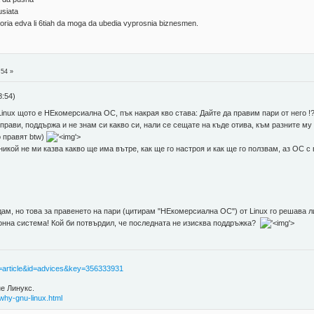
usiata
poria edva li 6tiah da moga da ubedia vyprosnia biznesmen.
:54 »
8:54)
inux щото е НЕкомерсиална ОС, пък накрая кво става: Дайте да правим пари от него !?
 прави, поддържа и не знам си какво си, нали се сещате на къде отива, към разните м
о правят btw)
'>
икой не ми казва какво ще има вътре, как ще го настроя и как ще го ползвам, аз ОС с 
дам, но това за правенето на пари (цитирам "НЕкомерсиална ОС") от Linux го решава л
ионна система! Кой би потвърдил, че последната не изисква поддръжка?
'>
age=article&id=advices&key=356333931
не Линукс.
why-gnu-linux.html