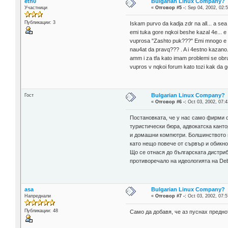
eth0
Bulgarian Linux Company?
Участници
«
Отговор #5 -:
Sep 04, 2002, 02:5
Публикации: 3
Iskam purvo da kadja zdr na all... a se
emi tuka gore nqkoi beshe kazal 4e... e 
vuprosa "Zashto puk???" Emi mnogo e pro
nau4at da pravq??? . A i 4estno kazano.
amm i za tfa kato imam problemi se obru
vupros v nqkoi forum kato tozi kak da go
Bulgarian Linux Company?
Гост
«
Отговор #6 -:
Oct 03, 2002, 07:4
Постановката, че у нас само фирми 
туристически бюра, адвокатска канто
и домашни компютри. Болшинството и
като нещо повече от сървър и обикно
Що се отнася до българската дистриб
противоречало на идеологията на Deb
asa
Bulgarian Linux Company?
Напреднали
«
Отговор #7 -:
Oct 03, 2002, 07:5
Публикации: 48
Само да добавя, че аз пуснах предно