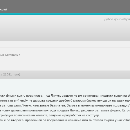
ирай
Добре дошъл/до
inux Company?
на 21081 пъти)
ски фирми които преминават под Линукс защото не им се ползват пиратски копия на W
лкова user-friendly че да може средния дребен български бизнесмен да си направи е
 за това дали Линукс наестина е безплатен. Затова в момента компаниите ползващи Л
н човек да направи компания която да продава Линукс решения за такива фирми. Като
рибуции по поръчка на клиента, защо не и разработка на софтуер.
ли е по въпроса, правени ли са проучвания и най-вече има ли такава фирма у нас? Каза