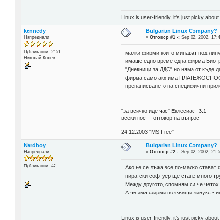
Linux is user-friendly, it's just picky about
kennedy
Bulgarian Linux Company?
Напреднали
«
Отговор #1 -:
Sep 02, 2002, 17:4
Публикации: 2151
малки фирми които минават под линук
Николай Колев
имаше едно време една фирма Биот
"Дневници за ДДС" но няма от къде д
фирма само ако има ПЛАТЕЖОСПОСОБНО
пренаписването на специфични прилож
"за всичко иде час" Еклесиаст 3:1
всеки пост - отговор на въпрос
-----------------
24.12.2003 "MS Free"
Nerdboy
Bulgarian Linux Company?
Напреднали
«
Отговор #2 -:
Sep 02, 2002, 21:5
Публикации: 42
Ако не се лъжа все по-малко стават 
пиратски софтуер ще стане много тру
Между другото, спомням си че четох 
А че има фирми ползващи линукс - им
Linux is user-friendly, it's just picky about