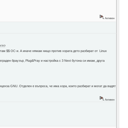
Активен
!?!?
у там $$ ОС-и. А иначе нямам нищо против хората дето разбират от Linux
вграден браузър, Plug&Pray и настройка с 3 Next бутона си имам, друга
иценза GNU. Отделен е въпроса, че има хора, които разбират и могат да вадят
Активен