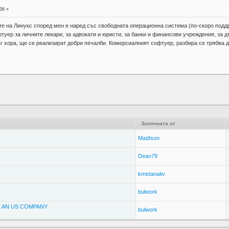
36 »
те на Линукс според мен е наред със свободната операционна система (по-скоро подд
туер за личните лекари, за адвокати и юристи, за банки и финансови учреждения, за
 хора, ще се реализират добри печалби. Комерсиалният софтуер, разбира се трябва д
Започната от
MadIson
Dean79
kmetanaitv
bulwork
 AN US COMPANY
bulwork