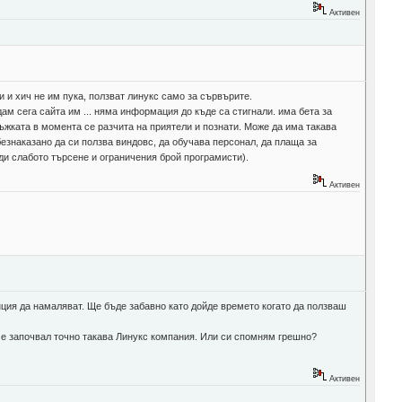
Активен
и и хич не им пука, ползват линукс само за сървърите.
ам сега сайта им ... няма информация до къде са стигнали. има бета за
ръжката в момента се разчита на приятели и познати. Може да има такава
наказано да си ползва виндовс, да обучава персонал, да плаща за
ди слабото търсене и ограничения брой програмисти).
Активен
нция да намаляват. Ще бъде забавно като дойде времето когато да ползваш
 че започвал точно такава Линукс компания. Или си спомням грешно?
Активен