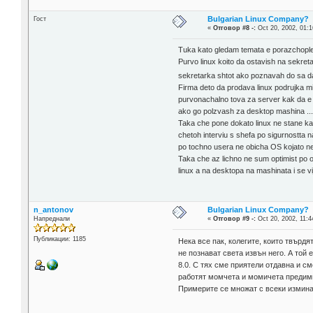
Bulgarian Linux Company?
Гост
«
Отговор #8 -:
Oct 20, 2002, 01:1
Tuka kato gledam temata e porazchople
Purvo linux koito da ostavish na sekret
sekretarka shtot ako poznavah do sa da
Firma deto da prodava linux podrujka m
purvonachalno tova za server kak da e s
ako go polzvash za desktop mashina ..
Taka che pone dokato linux ne stane kat
chetoh interviu s shefa po sigurnostta 
po tochno usera ne obicha OS kojato ne m
Taka che az lichno ne sum optimist po o
linux a na desktopa na mashinata i se vi
n_antonov
Bulgarian Linux Company?
Напреднали
«
Отговор #9 -:
Oct 20, 2002, 11:4
Публикации: 1185
Нека все пак, колегите, които твърдят
не познават света извън него. А той
8.0. С тях сме приятели отдавна и с
работят момчета и момичета предимн
Примерите се множат с всеки измина