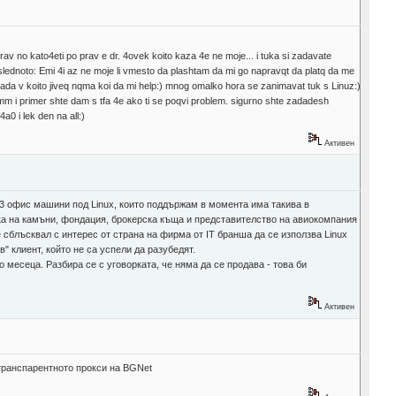
av no kato4eti po prav e dr. 4ovek koito kaza 4e ne moje... i tuka si zadavate
slednoto: Emi 4i az ne moje li vmesto da plashtam da mi go napravqt da platq da me
rada v koito jiveq nqma koi da mi help:) mnog omalko hora se zanimavat tuk s Linuz:)
amm i primer shte dam s tfa 4e ako ti se poqvi problem. sigurno shte zadadesh
a0 i lek den na all:)
Активен
53 офис машини под Linux, които поддържам в момента има такива в
тка на камъни, фондация, брокерска къща и представителство на авиокомпания
сблъсквал с интерес от страна на фирма от IT бранша да се използва Linux
" клиент, който не са успели да разубедят.
 месеца. Разбира се с уговорката, че няма да се продава - това би
Активен
 транспарентното прокси на BGNet