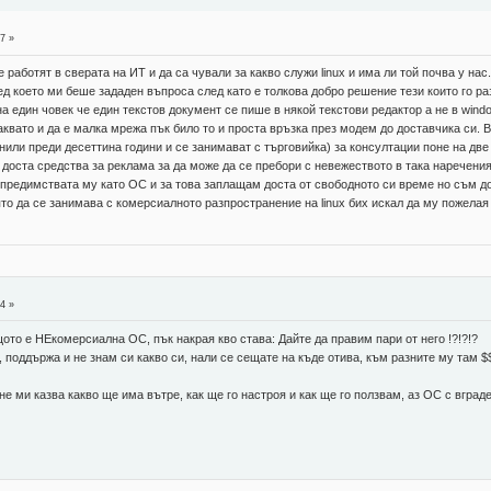
7 »
 работят в сверата на ИТ и да са чували за какво служи linux и има ли той почва у на
ед което ми беше зададен въпроса след като е толкова добро решение тези които го ра
а един човек че един текстов документ се пише в някой текстови редактор а не в wind
квато и да е малка мрежа пък било то и проста връзка през модем до доставчика си. Ви
или преди десеттина години и се занимават с търговийка) за консултации поне на две м
 доста средства за реклама за да може да се пребори с невежеството в така наречения
в предимствата му като ОС и за това заплащам доста от свободното си време но съм д
то да се занимава с комерсиалното разпространение на linux бих искал да му пожелая
4 »
ото е НЕкомерсиална ОС, пък накрая кво става: Дайте да правим пари от него !?!?!?
, поддържа и не знам си какво си, нали се сещате на къде отива, към разните му там 
е ми казва какво ще има вътре, как ще го настроя и как ще го ползвам, аз ОС с вграде