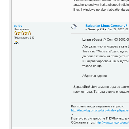
apache-to pod win i taka si spestih disk
linux ili windows no ako triabva6e da s
coldy
Bulgarian Linux Company?
Напреднали
«
Отговор #12 -:
Dec 27, 2002, 02
Публикации: 142
Цитат
(Guest @ Сеп. 03 2002,0
Абе уж всички мигрираме към L
Това със "Фирмата" дето ще го
да печелят пари от това (и те г
И накрая харесвам Linux щото н
такава не ща.
Айде със здраве
Здравейте! Целта ми не е да се заяж
пари от това. Та това е цяла операц
Как правилно да задаваме въпроси:
http://linux-bg.org/cgi-bin/y/index.pl?p
~
Името със сигурност е ГНУ/Линукс, а 
Обяснено е тук:
http://www.gnu.org/gnu/