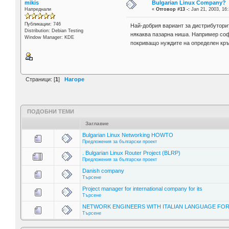
mikis
Bulgarian Linux Company?
Напреднали
«
Отговор #13 -:
Jan 21, 2003, 16:
Публикации: 746
Най-добрия вариант за дистрибутори
Distribution: Debian Testing
някаква пазарна ниша. Например соф
Window Manager: KDE
покриващо нуждите на определен кръг
Страници: [
1
]
Нагоре
ПОДОБНИ ТЕМИ
Заглавие
Bulgarian Linux Networking HOWTO
Предложения за български проект
. Bulgarian Linux Router Project (BLRP)
Предложения за български проект
Danish company
Търсене
Project manager for international company for its
Търсене
NETWORK ENGINEERS WITH ITALIAN LANGUAGE FOR
Търсене