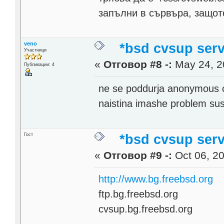
запълни в сървъра, защо
veno
*bsd cvsup serv
Участници
«
Отговор #8 -:
May 24, 2
Публикации: 4
ne se poddurja anonymous 
naistina imashe problem sus
Гост
*bsd cvsup serv
«
Отговор #9 -:
Oct 06, 20
http://www.bg.freebsd.org
ftp.bg.freebsd.org
cvsup.bg.freebsd.org