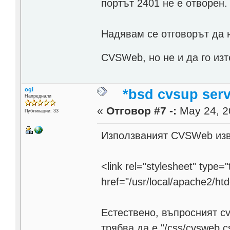
портът 2401 не е отворен.
Надявам се отговорът да н
CVSWeb, но не и да го и
ogi
*bsd cvsup serv
Напреднали
«
Отговор #7 -:
May 24, 2
Публикации: 33
Използваният CVSWeb изв
<link rel="stylesheet" type="
href="/usr/local/apache2/ht
Естествено, въпросният c
трябва да е "/css/cvsweb.