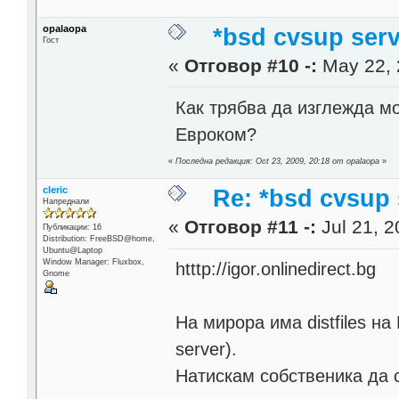
opalaopa
*bsd cvsup serv
Гост
«
Отговор #10 -:
May 22, 
Как трябва да изглежда мо
Евроком?
«
Последна редакция: Oct 23, 2009, 20:18 от opalaopa
»
cleric
Re: *bsd cvsup 
Напреднали
«
Отговор #11 -:
Jul 21, 2
Публикации: 16
Distribution: FreeBSD@home,
Ubuntu@Laptop
Window Manager: Fluxbox,
htttp://igor.onlinedirect.bg
Gnome
На мирора има distfiles н
server).
Натискам собственика да 