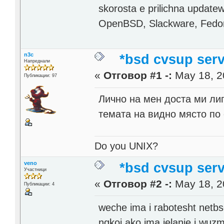
skorosta e prilichna update
OpenBSD, Slackware, Fedo
n3c
*bsd cvsup serv
Напреднали
«
Отговор #1 -:
May 18, 2
Публикации: 97
Лично на мен доста ми ли
темата на видно място по 
Do you UNIX?
veno
*bsd cvsup serv
Участници
«
Отговор #2 -:
May 18, 2
Публикации: 4
weche ima i rabotesht netbs
nqkoi ako ima jelanie i wuz