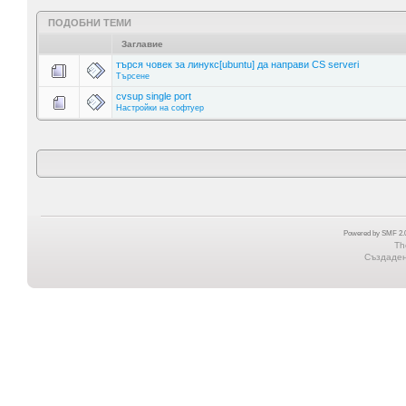
ПОДОБНИ ТЕМИ
Заглавие
търся човек за линукс[ubuntu] да направи CS serveri
Търсене
cvsup single port
Настройки на софтуер
Powered by SMF 2.0
Th
Създадена