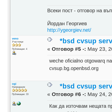
Всеки пост - отговор на въп
Йордан Георгиев
http://ygeorgiev.net/
veno
*bsd cvsup serv
Участници
«
Отговор #5 -:
May 23, 2
Публикации: 4
weche oficialno otgowarq na
cvsup.bg.openbsd.org
ogi
*bsd cvsup serv
Напреднали
«
Отговор #6 -:
May 24, 2
Публикации: 33
Как да източвам нещата п