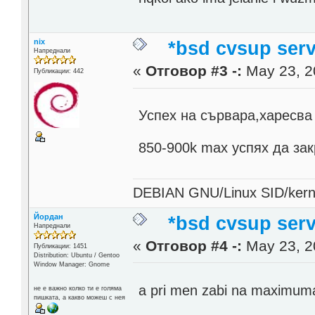
nix
*bsd cvsup serv
Напреднали
«
Отговор #3 -:
May 23, 2
Публикации: 442
Успех на сървара,харесва 
850-900k max успях да зак
DEBIAN GNU/Linux SID/kerne
Йордан
*bsd cvsup serv
Напреднали
«
Отговор #4 -:
May 23, 2
Публикации: 1451
Distribution: Ubuntu / Gentoo
Window Manager: Gnome
a pri men zabi na maximum
не е важно колко ти е голяма
пишката, а какво можеш с нея