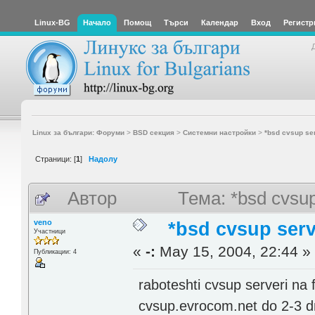
Linux-BG
Начало
Помощ
Търси
Календар
Вход
Регистр
Linux за българи: Форуми
>
BSD секция
>
Системни настройки
>
*bsd cvsup ser
Страници: [
1
]
Надолу
Автор
Тема: *bsd cvsu
veno
*bsd cvsup serv
Участници
«
-:
May 15, 2004, 22:44 »
Публикации: 4
raboteshti cvsup serveri na
cvsup.evrocom.net do 2-3 dn