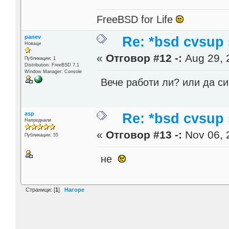
FreeBSD for Life
panev
Re: *bsd cvsup 
Новаци
«
Отговор #12 -:
Aug 29, 
Публикации: 1
Distribution: FreeBSD 7.1
Window Manager: Console
Вече работи ли? или да си
asp
Re: *bsd cvsup 
Напреднали
«
Отговор #13 -:
Nov 06, 
Публикации: 55
не
Страници: [
1
]
Нагоре