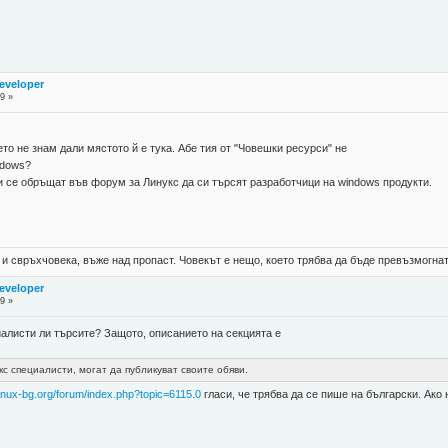
eveloper
9 »
о не знам дали мястото й е тука. Абе тия от "Човешки ресурси" не
ndows?
и се обръщат във форум за Линукс да си търсят разработчици на windows продукти.
 и свръхчовека, въже над пропаст. Човекът е нещо, което трябва да бъде превъзмогнат
eveloper
9 »
иалисти ли търсите? Защото, описанието на секцията е
с специалисти, могат да публикуват своите обяви.
linux-bg.org/forum/index.php?topic=6115.0
гласи, че трябва да се пише на български. Ако 