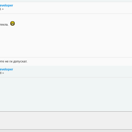
eveloper
1 »
зтекла.
е не ги допускат.
eveloper
8 »