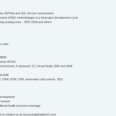
.Net, ASP.Net and SQL Servers environment
pment (RAD) methodologies in a full project development cycle
ixing existing ones – ERP, EDM and others
e with:
RDBMS
 using VB.Net
 environment; Framework 3,5; Visual Studio 2005 and 2008
l skills
 ERP, CRM, EDM, CMS, Automated call systems, SEO.
 development
ironment
itional health insurance package
itate to contact us at resourcing@netbox5.com!