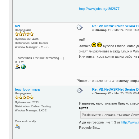
http://www.jobs.bg/f862677
b2l
Re: VB.Net/ASP.Net Senior D
Напреднали
«
Отговор #1 -:
Mar 24, 2010, 16:3
Публикации: 4786
//off
Distribution: MCC Interim
Хахаха
Хубава Обява, само дет
Window Manager: - // - // -
знаят ли разликата между Linux и Wi
Или нямат хора които да им работят 
...sometimes I feel like screaming... ||
RTFM!
"Човекът е въже, опънато между звяра
bop_bop_mara
Re: VB.Net/ASP.Net Senior D
Напреднали
«
Отговор #2 -:
Mar 25, 2010, 00:4
Публикации: 2433
Извинете, наистина вие Линукс спец
Distribution: Debian Testing
Цитат
Window Manager: LXDE
Тук фирмите и лицата, търсещи Линук
Cute and cuddly
А да не говорим, че т. 3 от
http://www.
Recycle Bin...