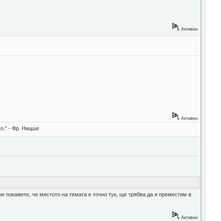
Активен
Активен
о." - Фр. Ницше
не покажете, че мястото на темата е точно тук, ще трябва да я преместим в
Активен