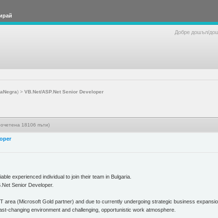
ирай
Добре дошъл/до
taNegra
) >
VB.Net/ASP.Net Senior Developer
рочетена 18106 пъти)
loper
able experienced individual to join their team in Bulgaria.
VB.Net Senior Developer.
 IT area (Microsoft Gold partner) and due to currently undergoing strategic business expansio
 a fast-changing environment and challenging, opportunistic work atmosphere.