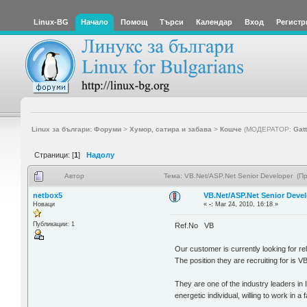
Linux-BG
Начало
Помощ
Търси
Календар
Вход
Регистр
Linux за българи: Форуми
>
Хумор, сатира и забава
>
Кошче
(МОДЕРАТОР:
Gat
Страници: [
1
]
Надолу
Автор
Тема: VB.Net/ASP.Net Senior Developer (П
netbox5
VB.Net/ASP.Net Senior Deve
Новаци
«
-:
Mar 24, 2010, 16:18 »
Публикации: 1
Ref.No VB
Our customer is currently looking for reli
The position they are recruiting for is 
They are one of the industry leaders in
energetic individual, willing to work in