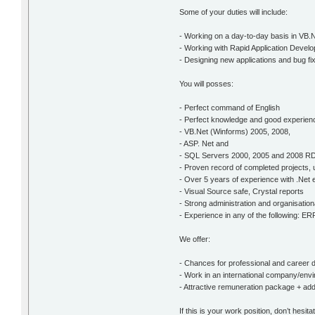
Some of your duties will include:
- Working on a day-to-day basis in VB
- Working with Rapid Application Develo
- Designing new applications and bug f
You will posses:
- Perfect command of English
- Perfect knowledge and good experienc
- VB.Net (Winforms) 2005, 2008,
- ASP. Net and
- SQL Servers 2000, 2005 and 2008 
- Proven record of completed projects,
- Over 5 years of experience with .Net
- Visual Source safe, Crystal reports
- Strong administration and organisationa
- Experience in any of the following:
We offer:
- Chances for professional and career
- Work in an international company/env
- Attractive remuneration package + add
If this is your work position, don’t hes