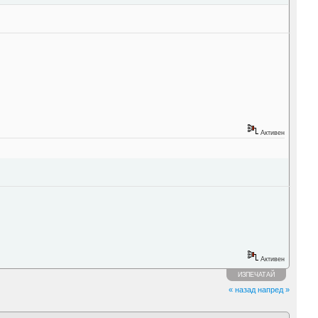
Активен
Активен
ИЗПЕЧАТАЙ
« назад
напред »