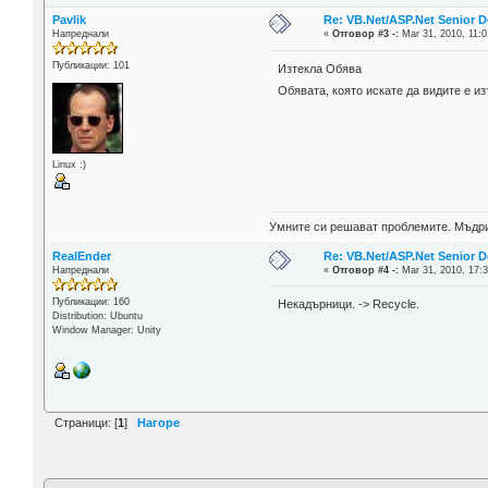
Pavlik
Re: VB.Net/ASP.Net Senior D
Напреднали
«
Отговор #3 -:
Mar 31, 2010, 11:0
Публикации: 101
Изтекла Обява
Обявата, която искате да видите е и
Linux :)
Умните си решават проблемите. Мъдрит
RealEnder
Re: VB.Net/ASP.Net Senior D
Напреднали
«
Отговор #4 -:
Mar 31, 2010, 17:3
Публикации: 160
Некадърници. -> Recycle.
Distribution: Ubuntu
Window Manager: Unity
Страници: [
1
]
Нагоре