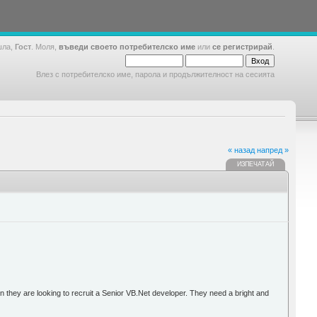
шла,
Гост
. Моля,
въведи своето потребителско име
или
се регистрирай
.
Влез с потребителско име, парола и продължителност на сесията
« назад
напред »
ИЗПЕЧАТАЙ
n they are looking to recruit a Senior VB.Net developer. They need a bright and