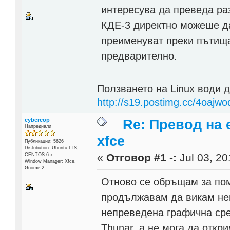
интересува да преведа ра
КДЕ-3 директно можеше да
преименуват преки пътища
предварително.
Ползването на Linux води д
http://s19.postimg.cc/4oajwo
cybercop
Re: Превод на 
Напреднали
xfce
Публикации: 5626
Distribution: Ubuntu LTS,
«
Отговор #1 -:
Jul 03, 20
CENTOS 6.x
Window Manager: Xfce,
Gnome 2
Отново се обръщам за пом
продължавам да викам не
непреведена графична сре
Thunar, а не мога да откр