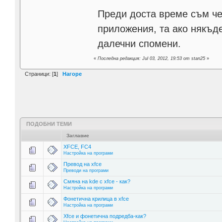
Преди доста време съм че
приложения, та ако някъд
далечни спомени.
«
Последна редакция: Jul 03, 2012, 19:53 от stan25
»
Страници: [
1
]
Нагоре
ПОДОБНИ ТЕМИ
Заглавие
XFCE, FC4
Настройка на програми
Превод на xfce
Преводи на програми
Смяна на kde с xfce - как?
Настройка на програми
Фонетична крилица в xfce
Настройка на програми
Xfce и фонетична подредба-как?