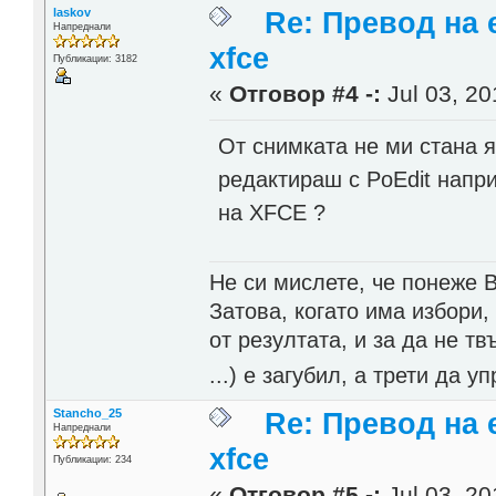
laskov
Re: Превод на 
Напреднали
xfce
Публикации: 3182
«
Отговор #4 -:
Jul 03, 20
От снимката не ми стана я
редактираш с PoEdit напри
на XFCE ?
Не си мислете, че понеже 
Затова, когато има избори,
от резултата, и за да не тв
...) е загубил, а трети да
Stancho_25
Re: Превод на 
Напреднали
xfce
Публикации: 234
«
Отговор #5 -:
Jul 03, 20