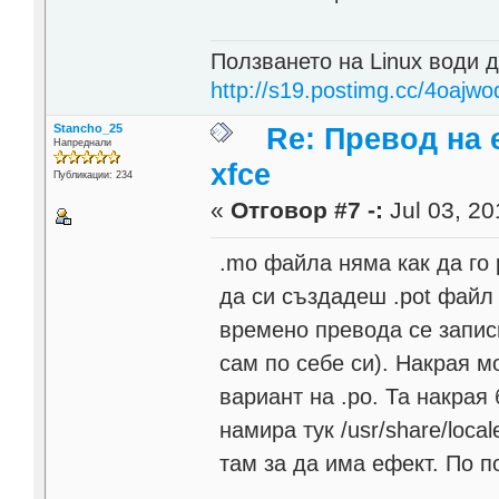
Ползването на Linux води д
http://s19.postimg.cc/4oajwo
Stancho_25
Re: Превод на 
Напреднали
xfce
Публикации: 234
«
Отговор #7 -:
Jul 03, 20
.mo файла няма как да го
да си създадеш .pot файл
времено превода се запис
сам по себе си). Накрая м
вариант на .po. Та накрая
намира тук /usr/share/loc
там за да има ефект. По 