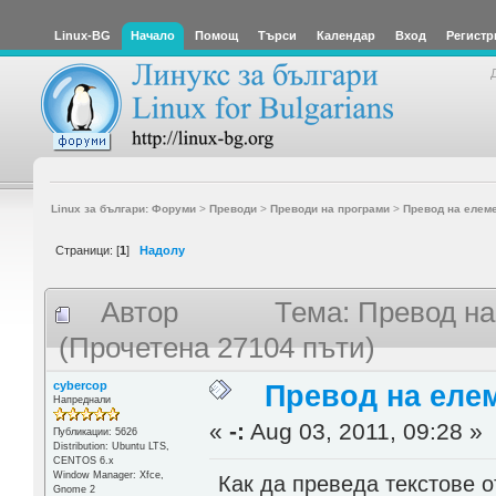
Linux-BG
Начало
Помощ
Търси
Календар
Вход
Регистр
Linux за българи: Форуми
>
Преводи
>
Преводи на програми
>
Превод на елеме
Страници: [
1
]
Надолу
Автор
Тема: Превод на
(Прочетена 27104 пъти)
cybercop
Превод на елем
Напреднали
«
-:
Aug 03, 2011, 09:28 »
Публикации: 5626
Distribution: Ubuntu LTS,
CENTOS 6.x
Window Manager: Xfce,
Как да преведа текстове о
Gnome 2