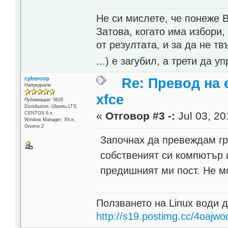
Не си мислете, че понеже 
Затова, когато има избори,
от резултата, и за да не тв
...) е загубил, а трети да
cybercop
Re: Превод на 
Напреднали
xfce
Публикации: 5626
Distribution: Ubuntu LTS,
«
Отговор #3 -:
Jul 03, 20
CENTOS 6.x
Window Manager: Xfce,
Gnome 2
Започнах да превеждам гр
собственият си компютър 
предишният ми пост. Не м
Ползването на Linux води д
http://s19.postimg.cc/4oajwo