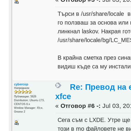
Търси в /usr/share/locale
го ползваш за основа или 
линкнал laskov. Накрая го
/usr/share/locale/bg/LC_
В крайна сметка през сина
видиш къде са му инстал
cybercop
Re: Превод на 
Напреднали
xfce
Публикации: 5626
Distribution: Ubuntu LTS,
«
Отговор #6 -:
Jul 03, 20
CENTOS 6.x
Window Manager: Xfce,
Gnome 2
Сега съм с LXDE. Утре ще
този в mo файловете не в