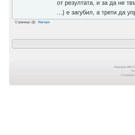
от резултата, и за да не тв
...) е загубил, а трети да
Страници: [
1
]
Нагоре
Powered by SMF 2.0
Th
Създадена