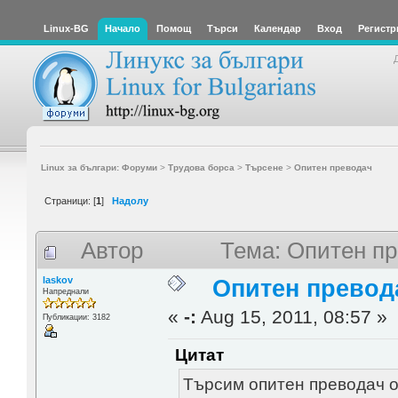
Linux-BG
Начало
Помощ
Търси
Календар
Вход
Регистр
Linux за българи: Форуми
>
Трудова борса
>
Търсене
>
Опитен преводач
Страници: [
1
]
Надолу
Автор
Тема: Опитен пр
laskov
Опитен превод
Напреднали
«
-:
Aug 15, 2011, 08:57 »
Публикации: 3182
Цитат
Tърсим опитен преводач о