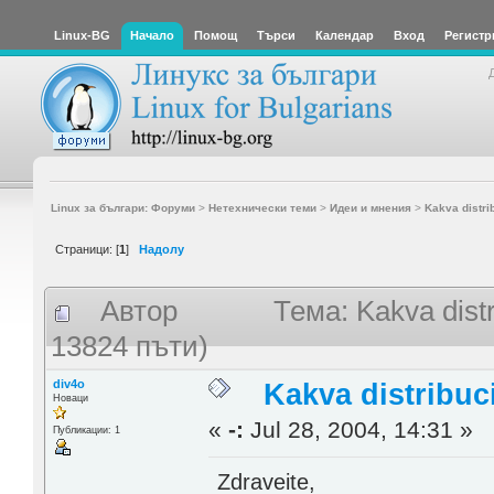
Linux-BG
Начало
Помощ
Търси
Календар
Вход
Регистр
Linux за българи: Форуми
>
Нетехнически теми
>
Идеи и мнения
>
Kakva distri
Страници: [
1
]
Надолу
Автор
Тема: Kakva dist
13824 пъти)
div4o
Kakva distribuci
Новаци
«
-:
Jul 28, 2004, 14:31 »
Публикации: 1
Zdraveite,