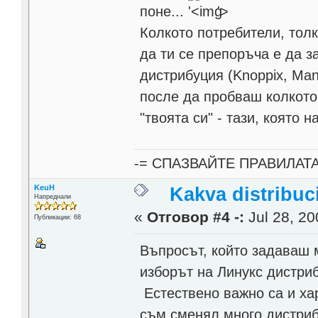
поне...
'>
Колкото потребители, тол
да ти се препоръча е да з
дистрибуция (Knoppix, Man
после да пробваш колкото
"твоята си" - тази, която 
-= СПАЗВАЙТЕ ПРАВИЛАТ
KeuH
Kakva distribuci
Напреднали
«
Отговор #4 -:
Jul 28, 20
Публикации: 68
Въпросът, който задаваш 
изборът на Линукс дистриб
Естествено важно са и ха
съм сменял много дистриб