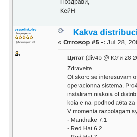
Поздрави,
КейН
vesselinkolev
Kakva distribuci
Напреднали
«
Отговор #5 -:
Jul 28, 20
Публикации: 93
Цитат
(div4o @ Юли 28 2
Zdraveite,
Ot skoro se interesuvam ot
operacionna sistema. Pro4e
instaliram niakoia ot distr
koia e nai podhodia6ta z
V momenta razpolagam sys s
- Mandrake 7.1
- Red Hat 6.2
- Red Hat 7