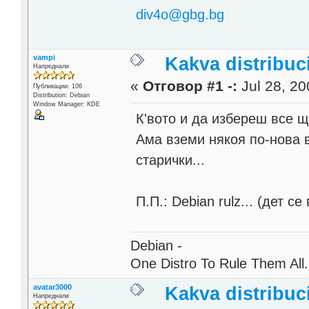
div4o@gbg.bg
vampi
Kakva distribuci
Напреднали
«
Отговор #1 -:
Jul 28, 20
Публикации: 106
Distribution: Debian
Window Manager: KDE
К'вото и да избереш все 
Ама вземи някоя по-нова в
старички...
П.П.: Debian rulz... (дет се
Debian -
One Distro To Rule Them All.
avatar3000
Kakva distribuci
Напреднали