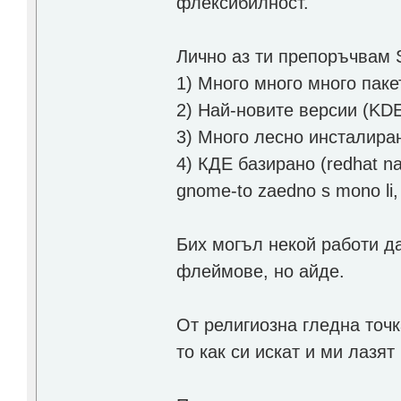
флексибилност.
Лично аз ти препоръчвам 
1) Много много много паке
2) Най-новите версии (KDE 
3) Много лесно инсталиран
4) КДЕ базирано (redhat nam
gnome-to zaedno s mono li,
Бих могъл некой работи да
флеймове, но айде.
От религиозна гледна точк
то как си искат и ми лазят