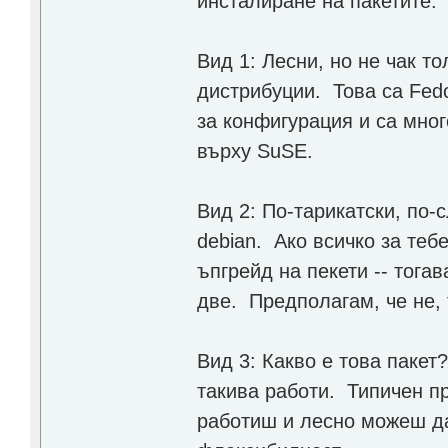
инсталиране на пакетите.
Вид 1: Лесни, но не чак 
дистрибуции. Това са Fed
за конфигурация и са мно
върху SuSE.
Вид 2: По-тарикатски, по-
debian. Ако всичко за теб
ъпгрейд на пекети -- тогав
две. Предполагам, че не, 
Вид 3: Какво е това пакет
такива работи. Типичен п
работиш и лесно можеш д