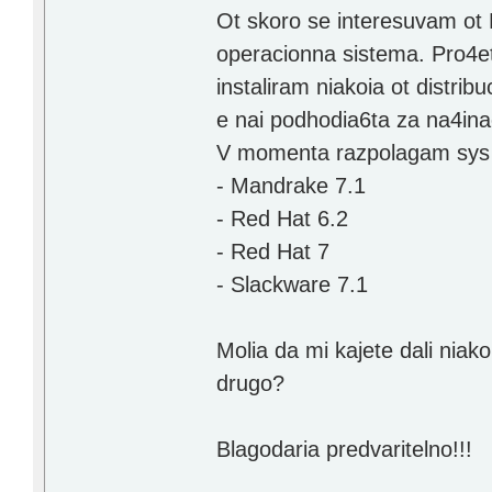
Ot skoro se interesuvam ot 
operacionna sistema. Pro4et
instaliram niakoia ot distrib
e nai podhodia6ta za na4in
V momenta razpolagam sys sl
- Mandrake 7.1
- Red Hat 6.2
- Red Hat 7
- Slackware 7.1
Molia da mi kajete dali niako
drugo?
Blagodaria predvaritelno!!!