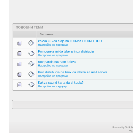
ПОДОБНИ ТЕМИ
Заглавие
kakva OS da sloja na 100Mhz i 100MB HDD
Настройка на програми
Pomognete mi da izbera linux distriucia
Настройка на програми
root parola neznam kakva
Настройка на програми
Koia distribucia na linux da izbera za mail server
Настройка на програми
Kakva saund karta da si kupia?
Настройка на хардуер
Powered by SMF 2.0
Th