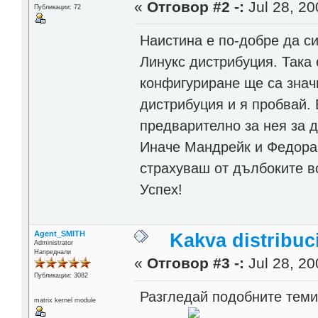
«
Отговор #2 -:
Jul 28, 20
Публикации: 72
Наистина е по-добре да с
Линукс дистрибуция. Така
конфигуриране ще са знач
дистрибуция и я пробвай.
предварително за нея за 
Иначе Мандрейк и Федора 
страхуваш от дълбоките в
Успех!
Agent_SMITH
Kakva distribuci
Administrator
Напреднали
«
Отговор #3 -:
Jul 28, 20
Публикации: 3082
Разгледай подобните теми 
matrix kernel module