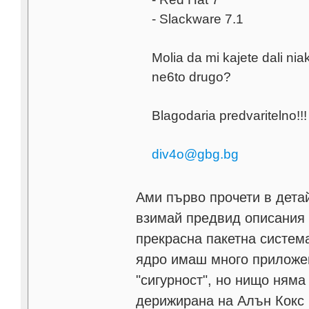
- Slackware 7.1
Molia da mi kajete dali nia
ne6to drugo?
Blagodaria predvaritelno!!!
div4o@gbg.bg
Ами първо прочети в детай
взимай предвид описания 
прекрасна пакетна система
ядро имаш много приложен
"сигурност", но нищо няма
дерижирана на Алън Кокс н