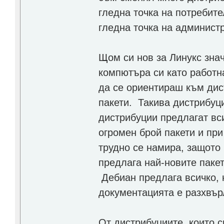
гледна точка на потребите
гледна точка на админист
Щом си нов за Линукс зна
компютъра си като работна
да се ориентираш към дис
пакети. Такива дистрибуц
дистрибуции предлагат вс
огромен брой пакети и пр
трудно се намира, защото 
предлага най-новите пакет
Дебиан предлага всичко, 
документацията е разхвър
От дистрибуциите, които с