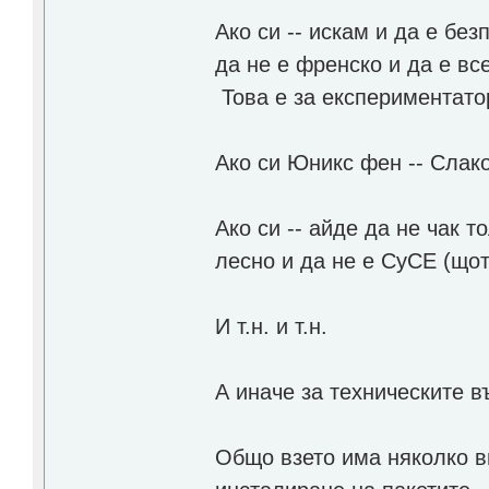
Ако си -- искам и да е без
да не е френско и да е вс
Това е за експериментато
Ако си Юникс фен -- Слако
Ако си -- айде да не чак т
лесно и да не е СуСЕ (щот
И т.н. и т.н.
А иначе за техническите в
Общо взето има няколко в