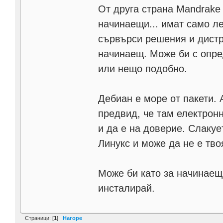
От друга страна Mandrake 
начинаещи... имат само ле
сървърси решения и дистр
начинаещ. Може би с опре
или нещо подобно.
Дебиан е море от пакети. 
предвид, че там електронн
и да е на доверие. Слакуе
Линукс и може да не е тво
Може би като за начинаещ 
инсталирай.
Страници: [
1
]
Нагоре