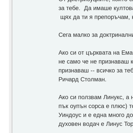
за тебе. Да имаше култова
щях да ти я препоръчам, 
Сега малко за доктриналн
Ако си от църквата на Емак
не само че не признаваш 
признаваш -- всичко за те
Ричард Столман.
Ако си ползвам Линукс, а н
пък оупън сорса е плюс) т
Уиндоус и е една много д
духовен водач е Линус То