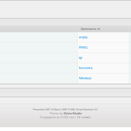
Започната от
empty
PAIN1
igt
foxcontra
Nikolavp
Powered by SMF 2.0 Beta 4
|
SMF © 2006, Simple Machines LLC
Theme by
DzinerStudio
Създадена за 0.183 сек с 19 заявки.