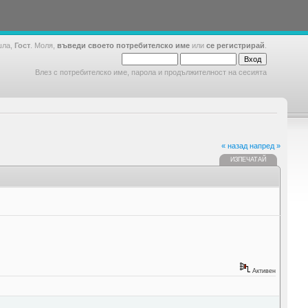
шла,
Гост
. Моля,
въведи своето потребителско име
или
се регистрирай
.
Влез с потребителско име, парола и продължителност на сесията
« назад
напред »
ИЗПЕЧАТАЙ
Активен