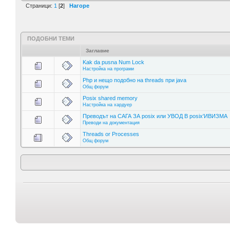
Страници:
1
[
2
]
Нагоре
ПОДОБНИ ТЕМИ
Заглавие
Kak da pusna Num Lock
Настройка на програми
Php и нещо подобно на threads при java
Общ форум
Posix shared memory
Настройка на хардуер
Преводът на САГА ЗА posix или УВОД В posix'ИВИЗМА
Преводи на документация
Threads or Processes
Общ форум