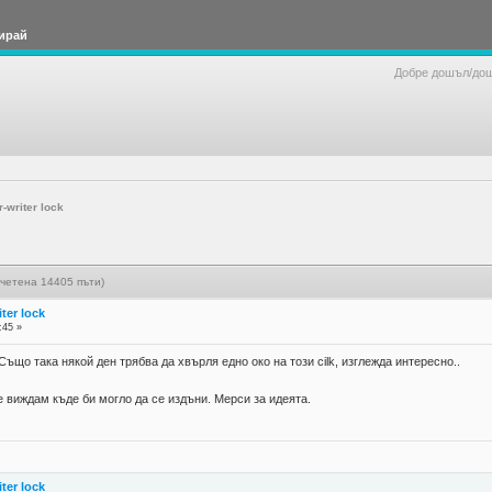
ирай
Добре дошъл/до
-writer lock
рочетена 14405 пъти)
ter lock
:45 »
 Също така някой ден трябва да хвърля едно око на този cilk, изглежда интересно..
е виждам къде би могло да се издъни. Мерси за идеята.
ter lock