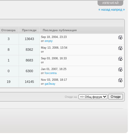
ИЗПЕЧАТАЙ
« назад
напред »
Отговора
Прегледи
Последна публикация
Sep 18, 2004, 23:23
3
13643
от
empty
May 13, 2006, 13:54
8
8362
от
Sep 03, 2006, 16:33
1
8683
от
Jan 01, 2007, 16:25
0
6300
от
foxcontra
Nov 03, 2008, 18:17
19
14145
от
gat3way
Отиди на: