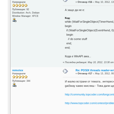
Напреднали
«
Отговор #16 -:
May 10, 2012, 13
Публикации: 92
А защо да не е:
Distribution: Arch, Debian
Window Manager: XFCE
Код:
while (WaitForSingleObject(TimerHwn
begin
if (WaitForSingleObject(EventHwnd, 
begin
// do some stuff
end;
end;
Кода е WinAPI ама...
«
Последна редакция: May 10, 2012, 13:30 от 
remotex
Re: POSIX threads reader-wri
Напреднали
«
Отговор #17 -:
May 13, 2012, 00
Публикации: 344
И малко встрани от темата.. интерес
gat3way какво мислиш - Това дали щ
http://community.topcoder.com/longc
http://www.topcoder.com/contest/probl