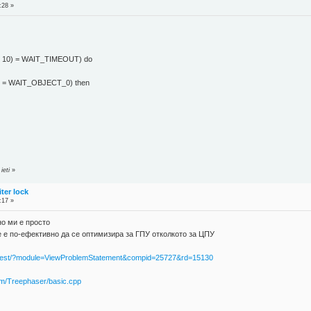
:28 »
d, 10) = WAIT_TIMEOUT) do
0) = WAIT_OBJECT_0) then
ieti
»
ter lock
:17 »
но ми е просто
е е по-ефективно да се оптимизира за ГПУ отколкото за ЦПУ
ontest/?module=ViewProblemStatement&compid=25727&rd=15130
em/Treephaser/basic.cpp