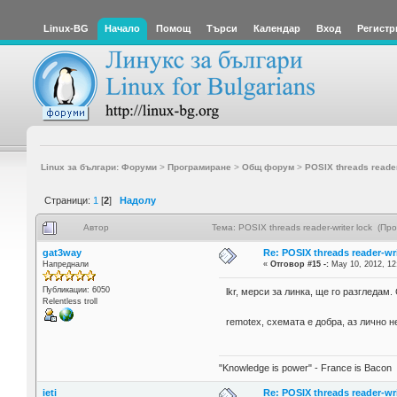
Linux-BG
Начало
Помощ
Търси
Календар
Вход
Регистр
Linux за българи: Форуми
>
Програмиране
>
Общ форум
>
POSIX threads reader
Страници:
1
[
2
]
Надолу
Автор
Тема: POSIX threads reader-writer lock (П
gat3way
Re: POSIX threads reader-wri
Напреднали
«
Отговор #15 -:
May 10, 2012, 12
Публикации: 6050
lkr, мерси за линка, ще го разгледам.
Relentless troll
remotex, схемата е добра, аз лично н
"Knowledge is power" - France is Bacon
ieti
Re: POSIX threads reader-wri