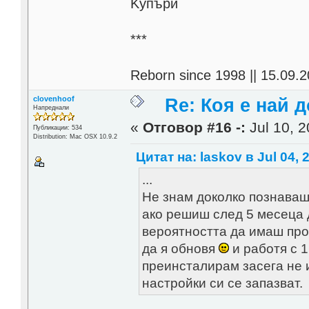
Kупъри
***
Reborn since 1998 || 15.09.2
clovenhoof
Re: Коя е най 
Напреднали
«
Отговор #16 -:
Jul 10, 2
Публикации: 534
Distribution: Mac OSX 10.9.2
Цитат на: laskov в Jul 04, 
...
Не знам доколко познаваш 
ако решиш след 5 месеца д
вероятността да имаш проб
да я обновя
и работя с 1
преинсталирам засега не и
настройки си се запазват.