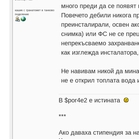
много преди да се появят 
кашик с гранатомет в танково
Повечето дебили никога пр
поделение
преинсталирали, освен ако
снимка) или ФС не се пре
непрекъсваемо захранване
как изглежда инсталатора,
Не навивам никой да мина
не е открил топлата вода 
В $por4e2 e истината
***
Aко даваха стипендия за н