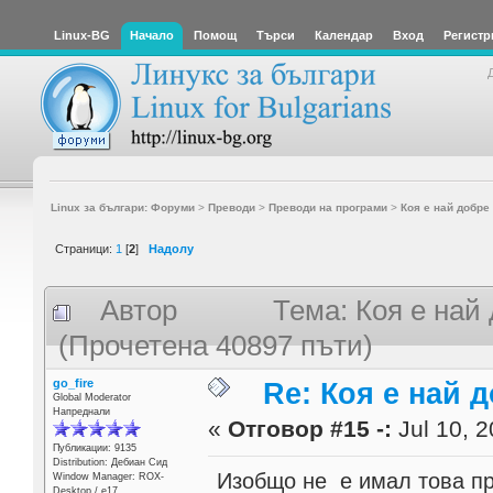
Linux-BG
Начало
Помощ
Търси
Календар
Вход
Регистр
Linux за българи: Форуми
>
Преводи
>
Преводи на програми
>
Коя е най добре
Страници:
1
[
2
]
Надолу
Автор
Тема: Коя е най
(Прочетена 40897 пъти)
go_fire
Re: Коя е най 
Global Moderator
Напреднали
«
Отговор #15 -:
Jul 10, 2
Публикации: 9135
Distribution: Дебиан Сид
Изобщо не е имал това п
Window Manager: ROX-
Desktop / е17