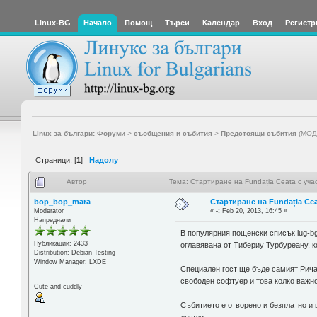
Linux-BG
Начало
Помощ
Търси
Календар
Вход
Регистр
Linux за българи: Форуми
>
съобщения и събития
>
Предстоящи събития
(МОД
Страници: [
1
]
Надолу
Автор
Тема: Стартиране на Fundația Ceata с уч
bop_bop_mara
Стартиране на Fundația Cea
Moderator
«
-:
Feb 20, 2013, 16:45 »
Напреднали
В популярния пощенски списък lug-bg
Публикации: 2433
оглавявана от Тибериу Турбуреану, к
Distribution: Debian Testing
Window Manager: LXDE
Специален гост ще бъде самият Рича
свободен софтуер и това колко важно
Cute and cuddly
Събитието е отворено и безплатно и