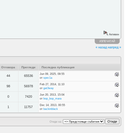
Активен
ИЗПЕЧАТАЙ
« назад
напред »
Отговора
Прегледи
Последна публикация
Jun 09, 2025, 09:55
44
65536
от
spec1a
Feb 27, 2014, 11:10
98
56978
от
gat3way
Jun 20, 2013, 15:04
0
7420
от
bop_bop_mara
Dec 14, 2013, 00:55
1
11757
от
backinblack
Отиди на: