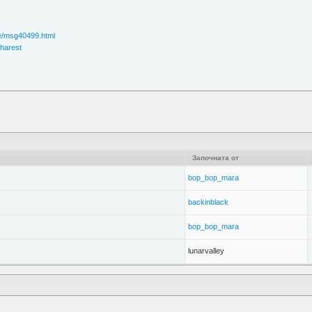
ve/msg40499.html
charest
Започната от
bop_bop_mara
backinblack
bop_bop_mara
lunarvalley