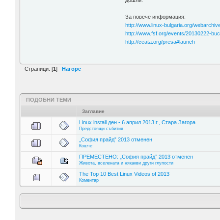
дошли.
За повече информация:
http://www.linux-bulgaria.org/webarchi
http://www.fsf.org/events/20130222-bu
http://ceata.org/presa#launch
Страници: [
1
]
Нагоре
ПОДОБНИ ТЕМИ
Заглавие
Linux install ден - 6 април 2013 г., Стара Загора
Предстоящи събития
„София прайд” 2013 отменен
Кошче
ПРЕМЕСТЕНО: „София прайд” 2013 отменен
Живота, вселената и някакви други глупости
The Top 10 Best Linux Videos of 2013
Коментар