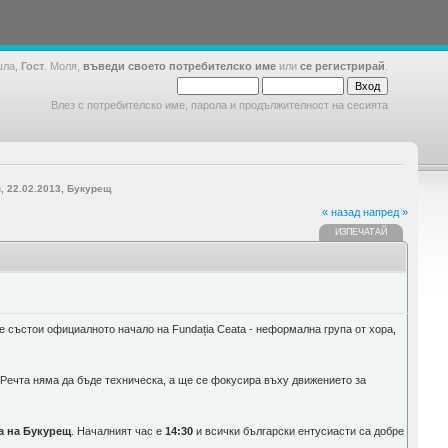
шла,
Гост
. Моля,
въведи своето потребителско име
или
се регистрирай
.
Влез с потребителско име, парола и продължителност на сесията
, 22.02.2013, Букурещ
« назад
напред »
ИЗПЕЧАТАЙ
се състои официалното начало на Fundația Ceata - неформална група от хора,
Речта няма да бъде техническа, а ще се фокусира въху движението за
а на Букурещ
. Началният час е
14:30
и всички български ентусиасти са добре