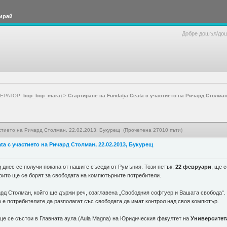
ирай
Добре дошъл/до
ЕРАТОР:
bop_bop_mara
) >
Стартиране на Fundația Ceata с участието на Ричард Столман
астието на Ричард Столман, 22.02.2013, Букурещ (Прочетена 27010 пъти)
ta с участието на Ричард Столман, 22.02.2013, Букурещ
 днес се получи покана от нашите съседи от Румъния. Този петък,
22 февруари
, ще 
оито ще се борят за свободата на компютърните потребители.
рд Столман, който ще държи реч, озаглавена „Свободния софтуер и Вашата свобода“. 
 е потребителите да разполагат със свободата да имат контрол над своя компютър.
 ще се състои в Главната аула (Aula Magna) на Юридическия факултет на
Университет