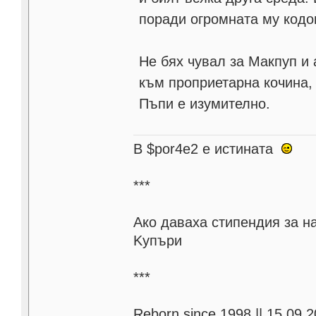
поради огромната му кодо
Не бях чувал за Макпуп и
към проприетарна кочина, 
Пъпи е изумително.
В $por4e2 e истината
***
Aко даваха стипендия за н
Kупъри
***
Reborn since 1998 || 15.09.2