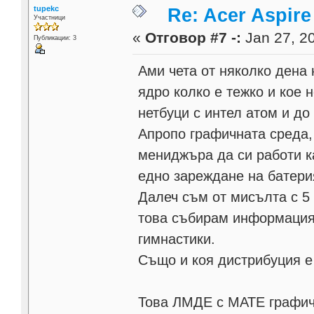
tupekc
Re: Acer Aspir
Участници
«
Отговор #7 -:
Jan 27, 20
Публикации: 3
Ами чета от няколко дена
ядро колко е тежко и кое 
нетбуци с интел атом и до
Апропо графичната среда,
мениджъра да си работи к
едно зареждане на батери
Далеч съм от мисълта с 5
това събирам информация 
гимнастики.
Също и коя дистрибуция е
Това ЛМДЕ с МАТЕ графичн