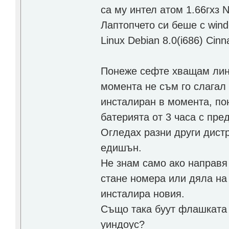
са му интел атом 1.66гхз N
Лаптопчето си беше с windo
Linux Debian 8.0(i686) Cinn
Понеже сефте хващам лину
момента не съм го слагал 
инсталиран в момента, по
батерията от 3 часа с пре
Огледах разни други дистр
едишън.
Не знам само ако направя
стане номера или дяла на 
инсталира новия.
Също така буут флашката 
уиндоус?