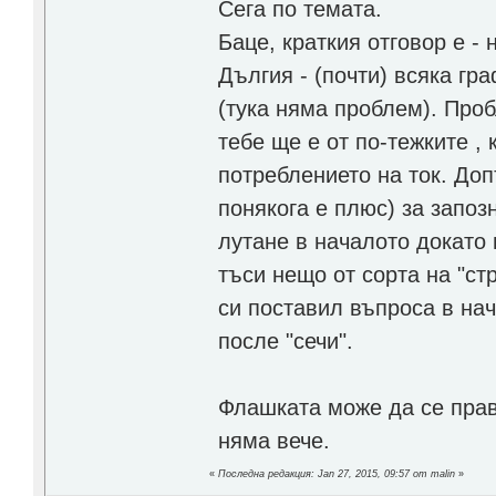
Сега по темата.
Баце, краткия отговор е - 
Дългия - (почти) всяка гр
(тука няма проблем). Проб
тебе ще е от по-тежките ,
потреблението на ток. Доп
понякога е плюс) за запо
лутане в началото докато 
тъси нещо от сорта на "стр
си поставил въпроса в нач
после "сечи".
Флашката може да се прав
няма вече.
«
Последна редакция: Jan 27, 2015, 09:57 от malin
»