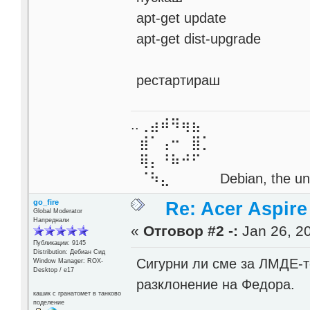
apt-get update
apt-get dist-upgrade
рестартираш
..⢀⣴⠾⠻⢶⣦⠀
⣾⠁⢠⠒⠀⣿⡁
⢿⡄⠘⠷⠚⠋
⠈⠳⣄⠀⠀⠀⠀ Debian, the unive
go_fire
Re: Acer Aspir
Global Moderator
Напреднали
«
Отговор #2 -:
Jan 26, 20
Публикации: 9145
Distribution: Дебиан Сид
Сигурни ли сме за ЛМДЕ-т
Window Manager: ROX-
Desktop / е17
разклонение на Федора.
кашик с гранатомет в танково
поделение