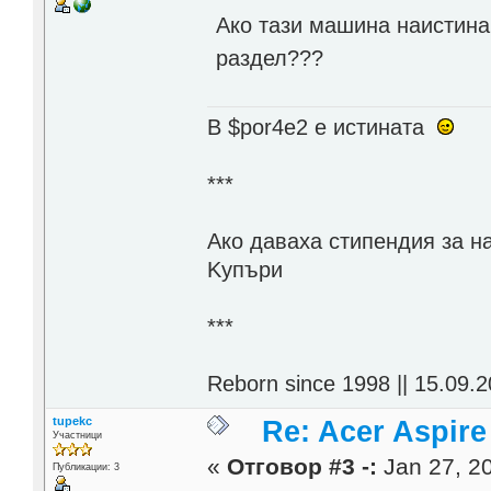
Ако тази машина наистина 
раздел???
В $por4e2 e истината
***
Aко даваха стипендия за н
Kупъри
***
Reborn since 1998 || 15.09.2
tupekc
Re: Acer Aspir
Участници
«
Отговор #3 -:
Jan 27, 20
Публикации: 3