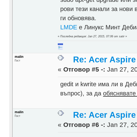
рови тези канали за нови 
ги обновява.
LMDE
е Линукс Минт Дебиа
«
Последна редакция: Jan 27, 2015, 07:06 от satir
»
malin
Re: Acer Aspir
Гост
«
Отговор #5 -:
Jan 27, 20
gedit и kwrite има ли в Д
въпрос), за да
обяснявате
malin
Re: Acer Aspir
Гост
«
Отговор #6 -:
Jan 27, 20