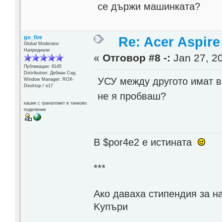
се държи машинката?
go_fire
Re: Acer Aspir
Global Moderator
Напреднали
«
Отговор #8 -:
Jan 27, 20
Публикации: 9145
Distribution: Дебиан Сид
УСУ между другото имат в
Window Manager: ROX-
Desktop / е17
не я пробваш?
кашик с гранатомет в танково
поделение
В $por4e2 e истината
***
Aко даваха стипендия за н
Kупъри