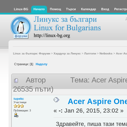
Linux-BG
Начало
Помощ
Търси
Календар
Вход
Регистр
Linux за българи: Форуми
>
Хардуер за Линукс
>
Лаптопи
>
Netbooks
>
Acer As
Страници: [
1
]
Надолу
Автор
Тема: Acer Aspi
26535 пъти)
tupekc
Acer Aspire On
Участници
«
-:
Jan 26, 2015, 23:02 »
Публикации: 3
Здравейте, пиша тази тема