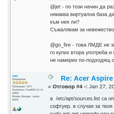
@jet - по този начин да р
някаква виртуална база д
към нея ли?
Съжалявам за невежествот
@go_fire - това ЛМДЕ не з
го купих втора употреба и 
не намерих по-подходящ о
satir
Re: Acer Aspir
Напреднали
«
Отговор #4 -:
Jan 27, 20
Публикации: 1073
Distribution: FreeBSD-10.1 &
LMDE
Window Manager: i prefer
в /etc/apt/sources.list са
MATE
софтуер. в случая за твоя
sudo apt-get upgrade или s