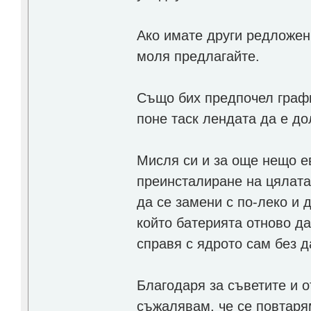
Ако имате други редложени
моля предлагайте.
Също бих предпочел графи
поне таск лендата да е до
Мисля си и за още нещо е
преинсталиране на цялата
да се замени с по-леко и
който батерията отново да
справя с ядрото сам без 
Благодаря за съветите и о
съжалявам, че се повтаря