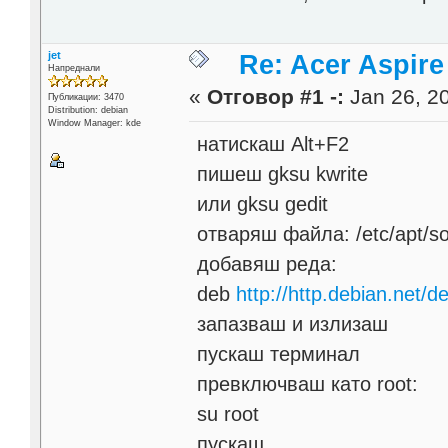
jet
Re: Acer Aspir
Напреднали
«
Отговор #1 -:
Jan 26, 20
Публикации: 3470
Distribution: debian
Window Manager: kde
натискаш Alt+F2
пишеш gksu kwrite
или gksu gedit
отваряш файла: /etc/apt/sou
добавяш реда:
deb
http://http.debian.net/d
запазваш и излизаш
пускаш терминал
превключваш като root:
su root
пускаш