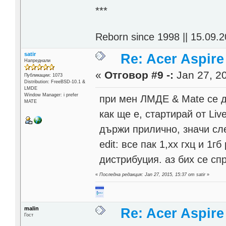
***
Reborn since 1998 || 15.09.2
satir
Re: Acer Aspir
Напреднали
«
Отговор #9 -:
Jan 27, 20
Публикации: 1073
Distribution: FreeBSD-10.1 &
LMDE
Window Manager: i prefer
при мен ЛМДЕ & Mate се д
MATE
как ще е, стартирай от Liv
държи прилично, значи сл
edit: все пак 1,хх гхц и 1г
дистрибуция. аз бих се с
«
Последна редакция: Jan 27, 2015, 15:37 от satir
»
malin
Re: Acer Aspir
Гост