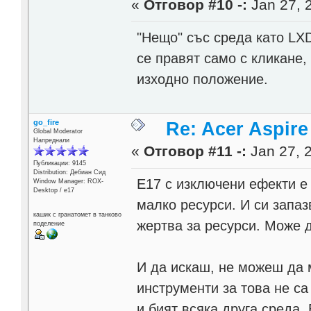
«
Отговор #10 -:
Jan 27, 
"Нещо" със среда като LX
се правят само с кликане,
изходно положение.
go_fire
Re: Acer Aspir
Global Moderator
Напреднали
«
Отговор #11 -:
Jan 27, 2
Публикации: 9145
Distribution: Дебиан Сид
Е17 с изключени ефекти е
Window Manager: ROX-
Desktop / е17
малко ресурси. И си запаз
кашик с гранатомет в танково
жертва за ресурси. Може 
поделение
И да искаш, не можеш да 
инструменти за това не са
и бият всяка друга среда.