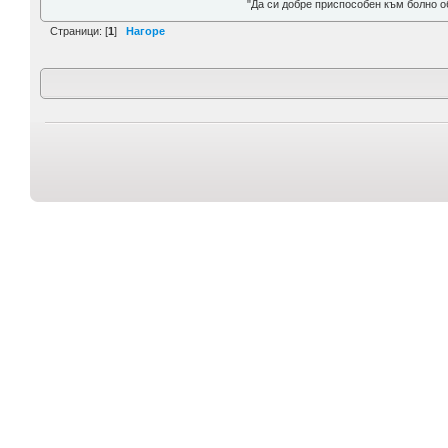
"Да си добре приспособен към болно о
Страници: [
1
]
Нагоре