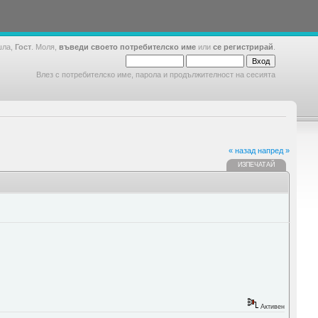
шла,
Гост
. Моля,
въведи своето потребителско име
или
се регистрирай
.
Влез с потребителско име, парола и продължителност на сесията
« назад
напред »
ИЗПЕЧАТАЙ
Активен