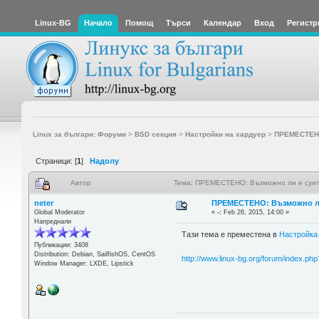
Linux-BG
Начало
Помощ
Търси
Календар
Вход
Регистр
Linux за българи: Форуми
>
BSD секция
>
Настройки на хардуер
>
ПРЕМЕСТЕНО:
Страници: [
1
]
Надолу
Автор
Тема: ПРЕМЕСТЕНО: Възможно ли е суит 
neter
ПРЕМЕСТЕНО: Възможно ли 
Global Moderator
«
-:
Feb 26, 2015, 14:00 »
Напреднали
Тази тема е преместена в
Настройка
Публикации: 3408
Distribution: Debian, SailfishOS, CentOS
http://www.linux-bg.org/forum/index.ph
Window Manager: LXDE, Lipstick