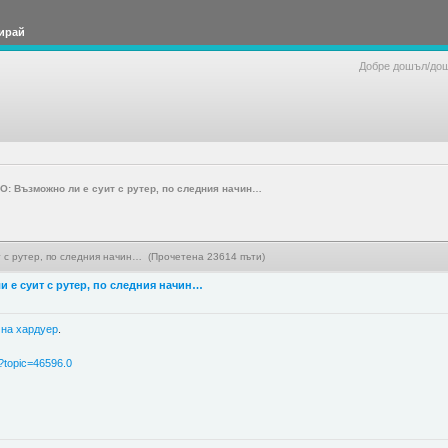
ирай
Добре дошъл/до
 Възможно ли е суит с рутер, по следния начин…
с рутер, по следния начин… (Прочетена 23614 пъти)
е суит с рутер, по следния начин…
 на хардуер
.
p?topic=46596.0