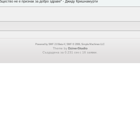
бщество не е признак за добро здраве" - Джиду Кришнамурти
Powered by SMF 2.0 Beta 4
|
SMF © 2006, Simple Machines LLC
Theme by
DzinerStudio
Създадена за 0.231 сек с 16 заявки.