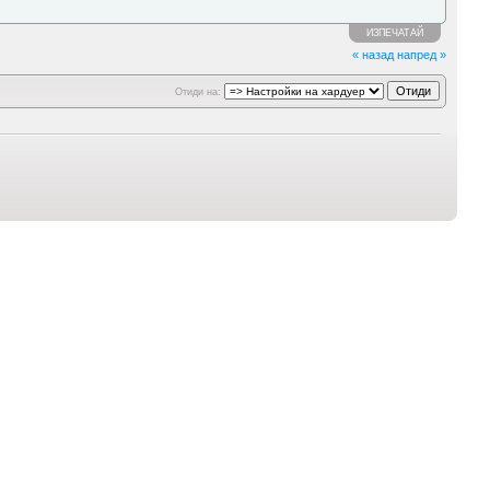
ИЗПЕЧАТАЙ
« назад
напред »
Отиди на: