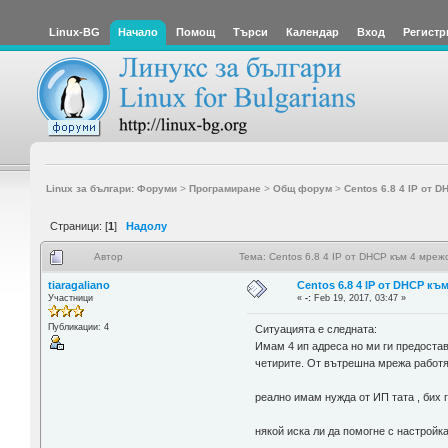
Linux-BG
Начало
Помощ
Търси
Календар
Вход
Регистр
Linux за българи: Форуми
>
Програмиране
>
Общ форум
>
Centos 6.8 4 IP от 
Страници: [
1
]
Надолу
Автор
Тема: Centos 6.8 4 IP от DHCP към 4 мре
tiaragaliano
Centos 6.8 4 IP от DHCP к
Участници
«
-:
Feb 19, 2017, 03:47 »
Публикации: 4
Ситуацията е следната:
Имам 4 ип адреса но ми ги предостав
четирите. От вътрешна мрежа работя
реално имам нужда от ИП тата , бих г
някой иска ли да помогне с настройк