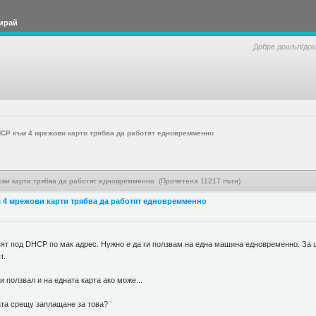
ирай
Добре дошъл/до
DHCP към 4 мрежови карти трябва да работят едновремменно
жови карти трябва да работят едновремменно (Прочетена 11217 пъти)
ъм 4 мрежови карти трябва да работят едновремменно
ят под DHCP по мак адрес. Нужно е да ги ползвам на една машина едновременно. За це
т.
и ползвал и на едната карта ако може...
ата срещу заплащане за това?