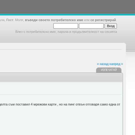
шла,
Гост
. Моля,
въведи своето потребителско име
или
се регистрирай
.
Влез с потребителско име, парола и продължителност на сесията
« назад
напред »
ИЗПЕЧАТАЙ
лта съм поставил 4 мрежови карти , но на пинг отвън отговаря само една от