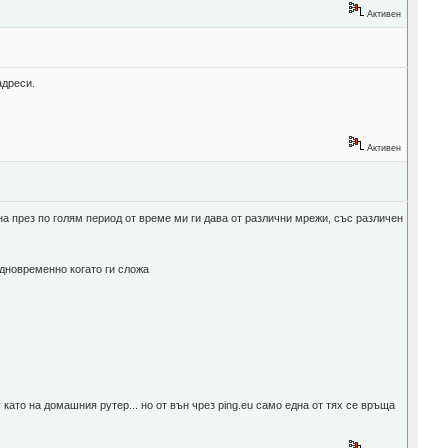
Активен
адреси.
Активен
на през по голям период от време ми ги дава от различни мрежи, със различен
едновременно когато ги сложа
ато на домашния рутер... но от вън чрез ping.eu само една от тях се връща