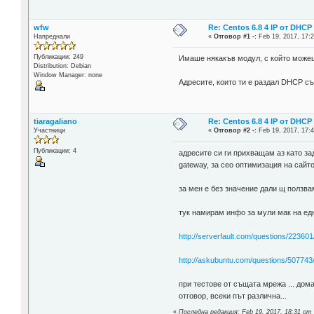
wfw
Re: Centos 6.8 4 IP от DH
Напреднали
«
Отговор #1 -:
Feb 19, 2017, 17:2
Публикации: 249
Имаше някакъв модул, с който можеш
Distribution: Debian
Window Manager: none
Адресите, които ти е раздал DHCP съ
tiaragaliano
Re: Centos 6.8 4 IP от DH
Участници
«
Отговор #2 -:
Feb 19, 2017, 17:4
Публикации: 4
адресите си ги прихващам аз като за
gateway, за сео оптимизация на сайто
за мен е без значение дали щ ползва
тук намирам инфо за мули мак на една
http://serverfault.com/questions/22360
http://askubuntu.com/questions/507743/
при тестове от същата мрежа ... дом
отговор, всеки път различна...
«
Последна редакция: Feb 19, 2017, 18:31 от t