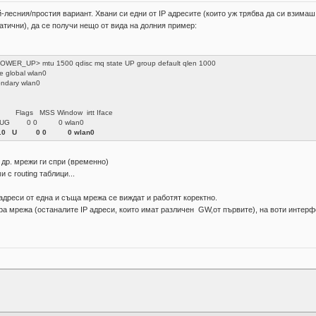
-лесния/простия вариант. Хвани си едни от IP адресите (които уж трябва да си взима
атични), да се получи нещо от вида на долния пример:
ER_UP> mtu 1500 qdisc mq state UP group default qlen 1000
e global wlan0
ondary wlan0
lags MSS Window irtt Iface
0 UG 0 0 0 wlan0
255.0 U 0 0 0 wlan0
 др. мрежи ги спри (временно)
с routing таблици...
 адреси от една и съща мрежа се виждат и работят коректно.
а мрежа (останалите IP адреси, които имат различен GW,от първите), на воти интерфейс