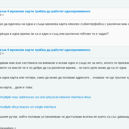
CP към 4 мрежови карти трябва да работят едновремменно
0 »
е да вдигнеш на една и съща мрежова карта няколко събинтерфейса с различни мак 
рвъра в една мрежа ли са и един и същ или различни гейтове ти е задал?
CP към 4 мрежови карти трябва да работят едновремменно
2 »
давам мак във системата на виваком и искам едно и също ип за него, когато ги прихва
вете си мисля че е по добре да са различни мрежи... но като цяло може да са от една
м една карта или четири, само да може да ползвам адресите... очаквах че ще тръгнат 
 карта... дали е това:
1/multiple-mac-addresses-on-one-physical-network-interface-linux
multiple-dhcp-leases-on-single-interface
ашния рутер който ползвам установявам че достъпвам всички ип които са със gataway к
iaragaliano
»