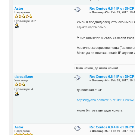
Astor
Re: Centos 6.8 4 IP от DH
Напреднали
«
Отговор #3 -:
Feb 19, 2017, 18:4
Публикации: 332
Имай в предвид следното: ако имаш ня
едната карта само.
А при различни мрежи, за всяка една 
Аз лично за сериозни неща ("за сео 
Може да си поискаш static IP адреси и
Няма начин, да няма начин!
tiaragaliano
Re: Centos 6.8 4 IP от DH
Участници
«
Отговор #4 -:
Feb 19, 2017, 19:1
Публикации: 4
да поискал съм:
https://gyazo.com/2f1957e0191179c6
може би това ще даде яснота
Astor
Re: Centos 6.8 4 IP от DH
Напреднали
«
Отговор #5 -:
Feb 19, 2017, 23:1