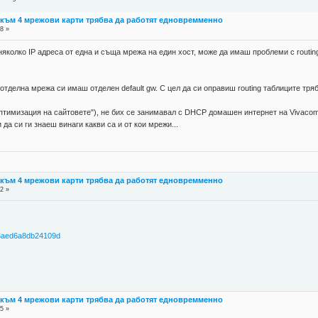
CP към 4 мрежови карти трябва да работят едновремменно
8 »
колко IP адреса от една и съща мрежа на един хост, може да имаш проблеми с routing-
отделна мрежа си имаш отделен default gw. С цел да си оправиш routing таблиците трябва
оптимизация на сайтовете"), не бих се занимавал с DHCP домашен интернет на Vivacom
 да си ги знаеш винаги какви са и от кои мрежи...
CP към 4 мрежови карти трябва да работят едновремменно
2 »
26aed6a8db24109d
CP към 4 мрежови карти трябва да работят едновремменно
5 »