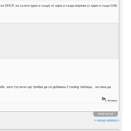
ш по DHCP, но са все едни и същи) от една и съща мережа (с един и същи GW)
, като тук вече ще трябва да си добавиш 2 routing таблици... но нека да
Активен
ИЗПЕЧАТАЙ
« назад
напред »