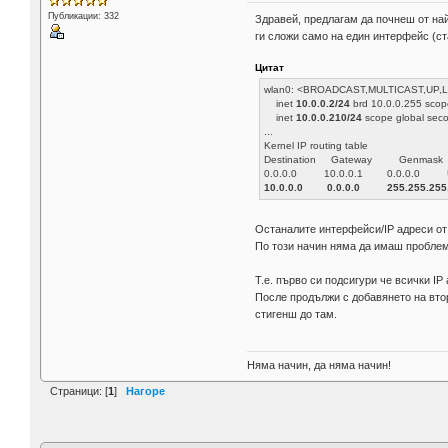
Публикации: 332
Здравей, предлагам да почнеш от най
ги сложи само на един интерфейс (ст
Цитат
wlan0: <BROADCAST,MULTICAST,UP,LOW
inet
10.0.0.2/24
brd 10.0.0.255 scop
inet
10.0.0.210/24
scope global sec
...
Kernel IP routing table
Destination Gateway Genmask F
0.0.0.0 10.0.0.1 0.0.0.
10.0.0.0 0.0.0.0 255.255.
Останалите интерфейси/IP адреси от
По този начин няма да имаш проблеми 
Т.е. първо си подсигури че всички IP
После продължи с добавянето на втор
стигенш до там.
Няма начин, да няма начин!
Страници: [
1
]
Нагоре