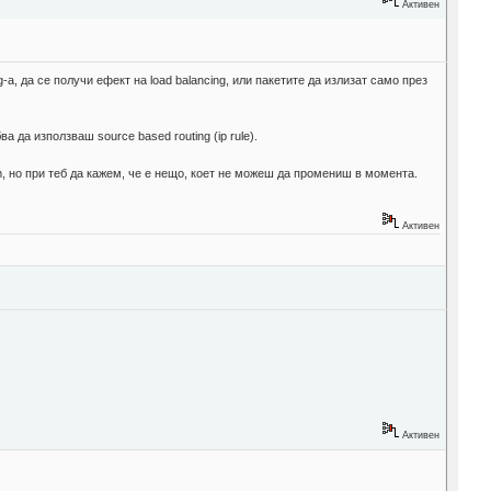
Активен
a, да се получи ефект на load balancing, или пакетите да излизат само през
 да използваш source based routing (ip rule).
, но при теб да кажем, че е нещо, коет не можеш да промениш в момента.
Активен
Активен