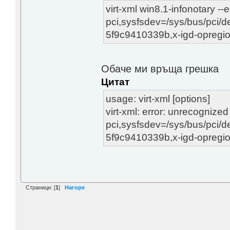
virt-xml win8.1-infonotary -
pci,sysfsdev=/sys/bus/pci/
5f9c9410339b,x-igd-opregi
Обаче ми връща грешка
Цитат
usage: virt-xml [options]
virt-xml: error: unrecogniz
pci,sysfsdev=/sys/bus/pci/
5f9c9410339b,x-igd-opregi
Страници: [
1
]
Нагоре