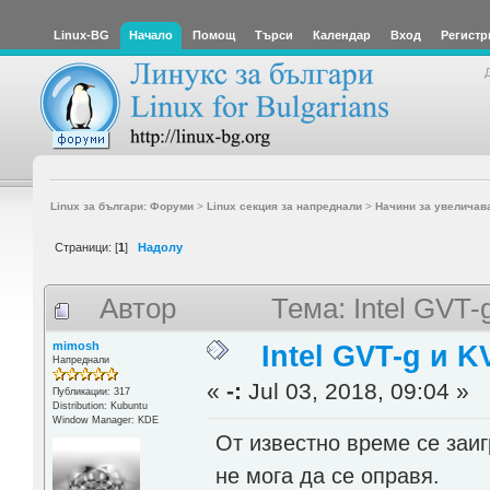
Linux-BG
Начало
Помощ
Търси
Календар
Вход
Регистр
Linux за българи: Форуми
>
Linux секция за напреднали
>
Начини за увеличав
Страници: [
1
]
Надолу
Автор
Тема: Intel GVT
mimosh
Intel GVT-g и 
Напреднали
«
-:
Jul 03, 2018, 09:04 »
Публикации: 317
Distribution: Kubuntu
Window Manager: KDE
От известно време се заиг
не мога да се оправя.