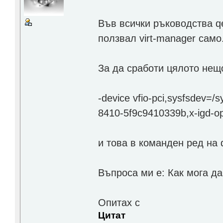
Във всички ръководства q
ползвал virt-manager само
За да сработи цялото нещ
-device vfio-pci,sysfsdev=/
8410-5f9c9410339b,x-igd-o
и това в команден ред на
Въпроса ми е: Как мога д
Опитах с
Цитат