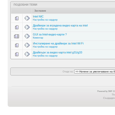
ПОДОБНИ ТЕМИ
Заглавие
Intel NIC
Настройка на хардуер
Драйвери за вградена видео карта на intel
Настройка на хардуер
GUI за Intel-видео-карти ?
Коментар
Инсталиране на драйвери за Intel Wi Fi
Настройка на хардуер
Драйвъри за видео карта intel g31/g33
Настройка на хардуер
Отиди на:
Powered by SMF 2.0
Th
Създадена