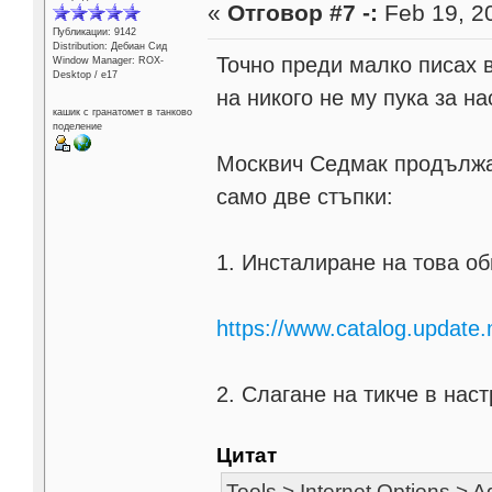
«
Отговор #7 -:
Feb 19, 20
Публикации: 9142
Distribution: Дебиан Сид
Точно преди малко писах 
Window Manager: ROX-
Desktop / е17
на никого не му пука за на
кашик с гранатомет в танково
поделение
Москвич Седмак продължа
само две стъпки:
1. Инсталиране на това о
https://www.catalog.update
2. Слагане на тикче в настр
Цитат
Tools > Internet Options > 