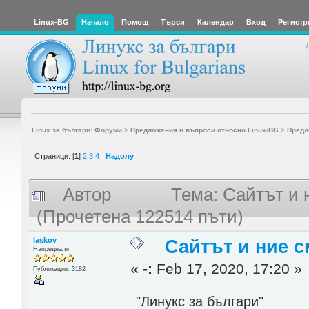
Linux-BG
Начало
Помощ
Търси
Календар
Вход
Регистр
Linux за българи: Форуми
>
Предложения и въпроси относно Linux-BG
>
Предл
Страници: [
1
]
2
3
4
Надолу
Автор
Тема: Сайтът и 
(Прочетена 122514 пъти)
laskov
Сайтът и ние с
Напреднали
«
-:
Feb 17, 2020, 17:20 »
Публикации: 3182
"Линукс за българи"