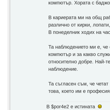
компютър. Хората с баджо
В кариерата ми на общ раб
различно от кирки, лопати
В понеделник ходих на час
Та наблюдението ми е, че 
компютър и за какво служи
относително добре. Най-те
наблюдение.
Та съгласен съм, че четат
това, което им е професия
В $por4e2 e истината