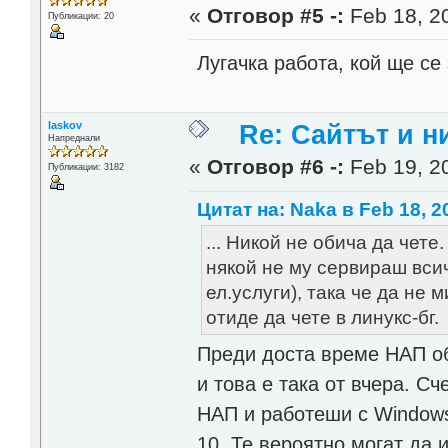
«
Отговор #5 -:
Feb 18, 20
Публикации: 20
Лугачка работа, кой ще се 
laskov
Re: Сайтът и н
Напреднали
«
Отговор #6 -:
Feb 19, 20
Публикации: 3182
Цитат на: Naka в Feb 18, 2
... Никой не обича да чете
някой не му сервираш всич
ел.услуги), така че да не
отиде да чете в линукс-бг.
Преди доста време НАП об
и това е така от вчера. С
НАП и работеши с Windows
10. Те вероятно могат да 