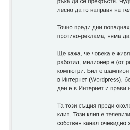
ръка да се прекръстя. Чудя
лесно да го направя на те
Точно преди дни попаднах 
противо-реклама, няма да 
Ще кажа, че човека е живя
работил, милионер е (от р
компютри. Бил е шампион 
в Интернет (Wordpress), б
ден е в Интернет и прави 
Та този същия преди около
клип. Този клип е телевизи
собствен канал очевидно 