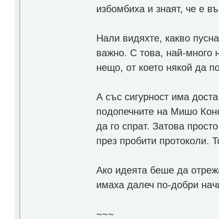
избомбиха и знаят, че е в
Нали видяхте, какво пусн
важно. С това, най-много
нещо, от което някой да п
А със сигурност има доста
подопечните на Мишо Конс
да го спрат. Затова просто
през пробити протоколи. Т
Ако идеята беше да отрежа
имаха далеч по-добри начи
~~~