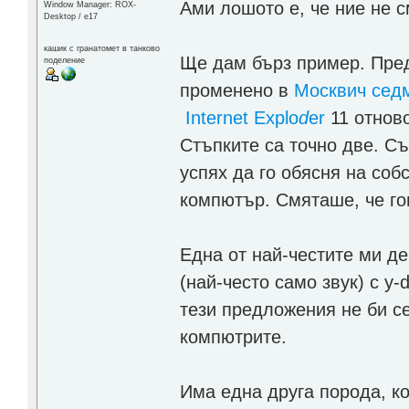
Ами лошото е, че ние не с
Window Manager: ROX-
Desktop / е17
кашик с гранатомет в танково
Ще дам бърз пример. Пред
поделение
променено в
Москвич сед
Internet Explo
d
er
11 отново
Стъпките са точно две. Съ
успях да го обясня на соб
компютър. Смяташе, че го
Една от най-честите ми де
(най-често само звук) с y-
тези предложения не би се
компютрите.
Има една друга порода, ко