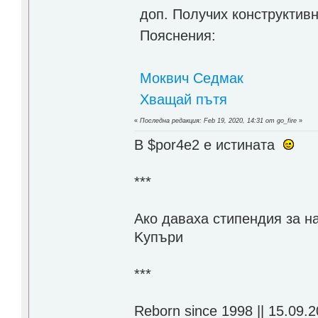
доп. Получих конструктивна
Пояснения:
Моквич Седмак
Хващай пътя
«
Последна редакция: Feb 19, 2020, 14:31 от go_fire
»
В $por4e2 e истината
***
Aко даваха стипендия за н
Kупъри
***
Reborn since 1998 || 15.09.2