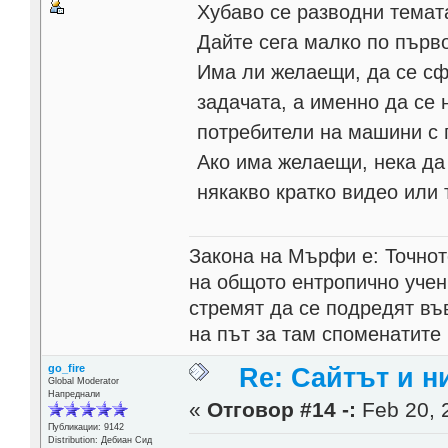
Хубаво се разводни темат
Дайте сега малко по първ
Има ли желаещи, да се сфо
задачата, а именно да се 
потребители на машини с 
Ако има желаещи, нека да 
някакво кратко видео или 
Закона на Мърфи е: Точнот
на общото ентропично учен
стремят да се подредят въ
на път за там споменатите 
go_fire
Re: Сайтът и н
Global Moderator
Напреднали
«
Отговор #14 -:
Feb 20, 
Публикации: 9142
Distribution: Дебиан Сид