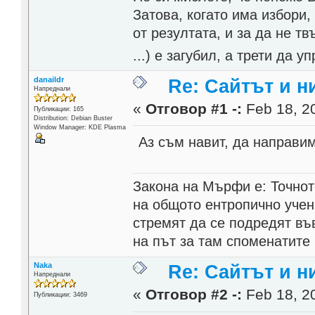
Затова, когато има избори,
от резултата, и за да не тв
...) е загубил, а трети да
danaildr
Re: Сайтът и н
Напреднали
«
Отговор #1 -:
Feb 18, 20
Публикации: 165
Distribution: Debian Buster
Window Manager: KDE Plasma
Аз съм навит, да направим
Закона на Мърфи е: Точнот
на общото ентропично учен
стремят да се подредят въ
на път за там споменатите 
Naka
Re: Сайтът и н
Напреднали
«
Отговор #2 -:
Feb 18, 20
Публикации: 3469