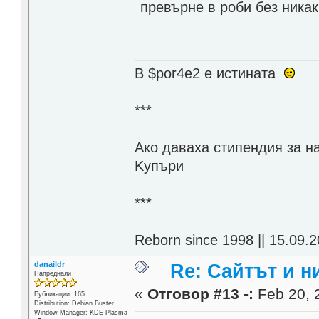
превърне в роби без никак
В $por4e2 e истината
***
Aко даваха стипендия за н
Kупъри
***
Reborn since 1998 || 15.09.2
danaildr
Re: Сайтът и н
Напреднали
«
Отговор #13 -:
Feb 20, 
Публикации: 165
Distribution: Debian Buster
Window Manager: KDE Plasma