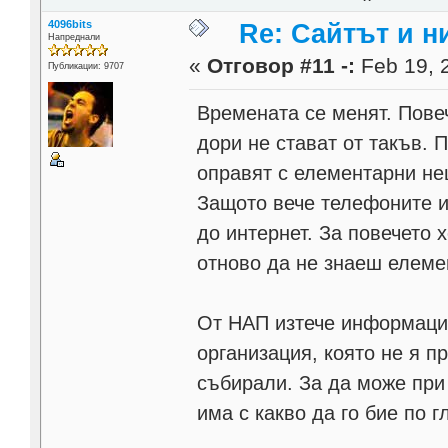
4096bits
Re: Сайтът и н
Напреднали
«
Отговор #11 -:
Feb 19, 
Публикации: 9707
Времената се менят. Пове
дори не стават от такъв. 
оправят с елементарни нещ
Защото вече телефоните и
до интернет. За повечето х
отново да не знаеш елеме
От НАП изтече информация
организация, която не я п
събирали. За да може при 
има с какво да го бие по г