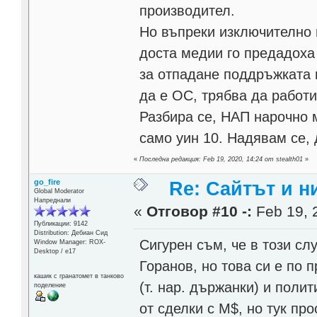
производител.
Но въпреки изключително 
доста медии го предадоха 
за отпадане поддръжката н
да е ОС, трябва да работи
Разбира се, НАП нарочно м
само уин 10. Надявам се,
«
Последна редакция: Feb 19, 2020, 14:24 от stealth01
»
go_fire
Re: Сайтът и н
Global Moderator
Напреднали
«
Отговор #10 -:
Feb 19, 
Публикации: 9142
Distribution: Дебиан Сид
Сигурен съм, че в този с
Window Manager: ROX-
Desktop / е17
Горанов, но това си е по
кашик с гранатомет в танково
(т. нар. държанки) и поли
поделение
от сделки с М$, но тук про