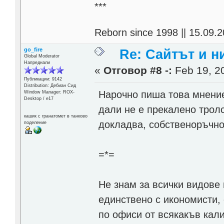
***
Reborn since 1998 || 15.09.2
go_fire
Re: Сайтът и н
Global Moderator
Напреднали
«
Отговор #8 -:
Feb 19, 20
Публикации: 9142
Distribution: Дебиан Сид
Нарочно пиша това мнение
Window Manager: ROX-
Desktop / е17
дали не е прекалено тролс
кашик с гранатомет в танково
докладва, собственоръчно
поделение
=*=
Не знам за всички видове
единствено с икономисти,
по офиси от всякакъв кал