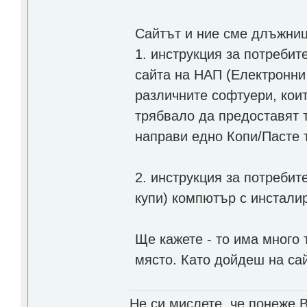
Сайтът и ние сме длъжни
1. инструкция за потребит
сайта на НАП (Електронни 
различните софтуери, коит
трябвало да предоставят т
направи едно Копи/Пасте т
2. инструкция за потребит
купи) компютър с инстали
Ще кажете - то има много 
място. Като дойдеш на са
Не си мислете, че понеже 