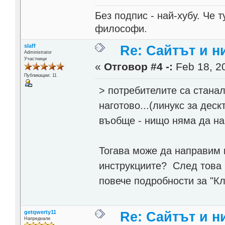
Без подпис - най-хубу. Че 
философи.
slaff
Re: Сайтът и н
Administrator
Участници
«
Отговор #4 -:
Feb 18, 20
Публикации: 11
> потребителите са станал
наготово...(линукс за деск
въобще - нищо няма да нап
Тогава може да направим
инструкциите? След това 
повече подробности за "Кл
getqwerty11
Re: Сайтът и н
Напреднали