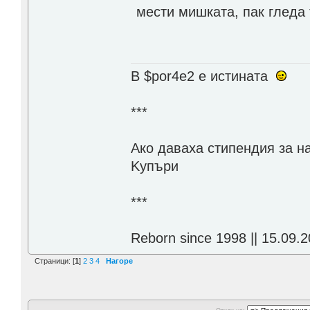
мести мишката, пак гледа 
В $por4e2 e истината
***
Aко даваха стипендия за н
Kупъри
***
Reborn since 1998 || 15.09.2
Страници: [
1
]
2
3
4
Нагоре