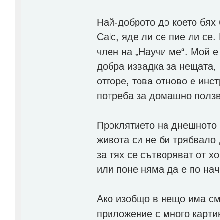
Най-доброто до което бях
Calc, яде ли се пие ли се
член на „Научи ме“. Мой е
добра извадка за нещата,
отгоре, това отново е инс
потреба за домашно ползв
Проклятието на днешното в
живота си не би трябвало
за тях се сътворяват от хо
или поне няма да е по нач
Ако изобщо в нещо има см
приложение с много карти