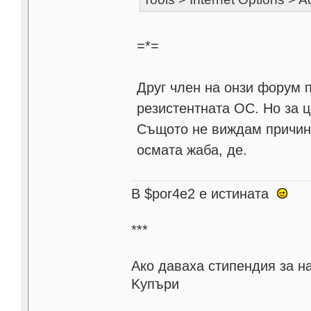
=*=
Друг член на онзи форум 
резистентната ОС. Но за це
Същото не виждам причина
осмата жаба, де.
В $por4e2 e истината
***
Aко даваха стипендия за н
Kупъри