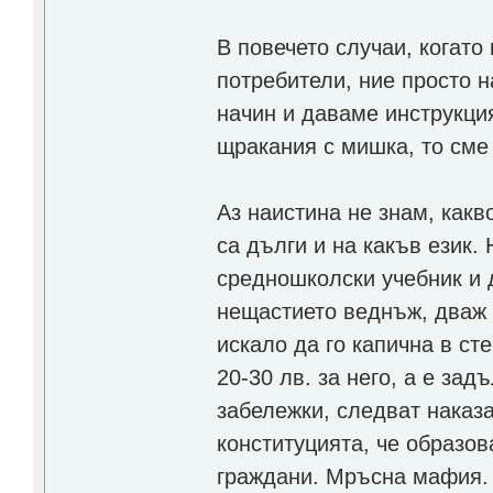
В повечето случаи, когат
потребители, ние просто 
начин и даваме инструкци
щракания с мишка, то сме 
Аз наистина не знам, как
са дълги и на какъв език.
средношколски учебник и 
нещастието веднъж, дваж 
искало да го капична в ст
20-30 лв. за него, а е за
забележки, следват наказа
конституцията, че образов
граждани. Мръсна мафия.