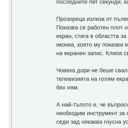
последните пет секунди, к
Прозореца излиза от пълен
Показва се работен плот 
екран, стига в областта з
иконка, която му показва 
на екранен запис. Клипа с
Човека дори не беше свал
телевизията на голям екр
бях ням.
А най-тъпото е, че въпрос
необходим инструмент за с
седи зад някаква гнусна у