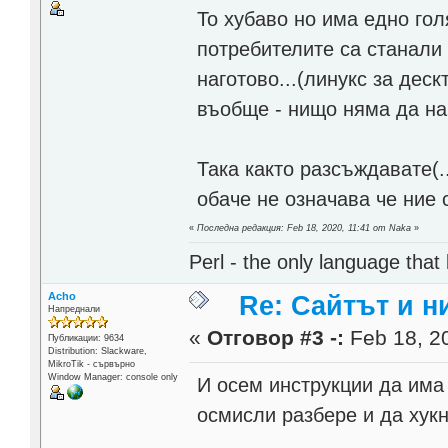
То хубаво но има едно гол
потребителите са станали 
наготово...(линукс за деск
въобще - нищо няма да нап
Така както разсъждавате(.
обаче не означава че ние
«
Последна редакция: Feb 18, 2020, 11:41 от Naka
»
Perl - the only language that
Acho
Re: Сайтът и н
Напреднали
«
Отговор #3 -:
Feb 18, 20
Публикации: 9634
Distribution: Slackware,
MikroTik - сървърно
Window Manager: console only
И осем инструкции да има 
осмисли разбере и да хукн