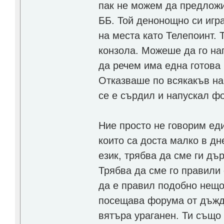
пак не можем да предложи
ББ. Той денонощно си игр
на места като Телепоинт. 
конзола. Можеше да го на
да речем има една готова 
Отказваше по всякакъв нач
се е сърдил и напускал ф
Ние просто не говорим еди
които са доста малко в д
език, трябва да сме ги дъ
Трябва да сме го правили 
да е правил подобно нещо 
посещава форума от дъжд 
вятъра ураганен. Ти също 