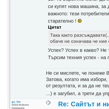
си купят нова машина, за 
важното: тези потребители 
старателно !
Цитат
Така както разсъждавате(.
обаче не означава че ние
Успех? Успех в какво? Не
Търсим техния успех - на 
Не си мислете, че понеже 
Затова, когато има избори,
от резултата, и за да не тв
...) е загубил, а трети да
go_fire
Re: Сайтът и н
Global Moderator
Напреднали