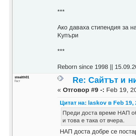
***
Aко даваха стипендия за н
Kупъри
***
Reborn since 1998 || 15.09.2
stealth01
Re: Сайтът и н
Гост
«
Отговор #9 -:
Feb 19, 20
Цитат на: laskov в Feb 19, 
Преди доста време НАП об
и това е така от вчера.
НАП доста добре се постар