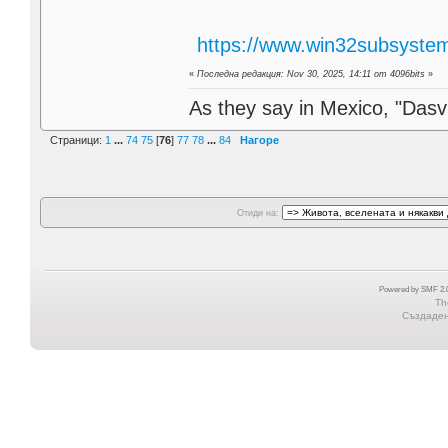
https://www.win32subsystem
«
Последна редакция: Nov 30, 2025, 14:11 от 4096bits
»
As they say in Mexico, "Dasvi
Страници:
1
...
74
75
[
76
]
77
78
...
84
Нагоре
Отиди на:
Powered by SMF 2.0
Th
Създадена