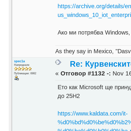
https://archive.org/details/en
us_windows_10_iot_enterp
Ако ми потрябва Windows,
As they say in Mexico, "Dasvi
spec1a
Re: Курвенскит
Напреднали
«
Отговор #1132 -:
Nov 16
Публикации: 6982
Ето как Microsoft ще прин
до 25H2
https://www.kaldata.com/it-
%d0%bd%d0%be%d0%b2%
%d0%ba%d0%b0%d0%ba-m