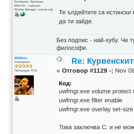
Distribution: Slackware,
MikroTik - сървърно
Window Manager: console only
Те ъпдейтите са истински 
да ти зайде.
Без подпис - най-хубу. Че 
философи.
4096bits
Re: Курвенскит
Напреднали
«
Отговор #1129 -:
Nov 08
Публикации: 9722
Код:
uwfmgr.exe volume protect 
uwfmgr.exe filter enable
uwfmgr.exe overlay set-siz
Това заключва С: и не мож