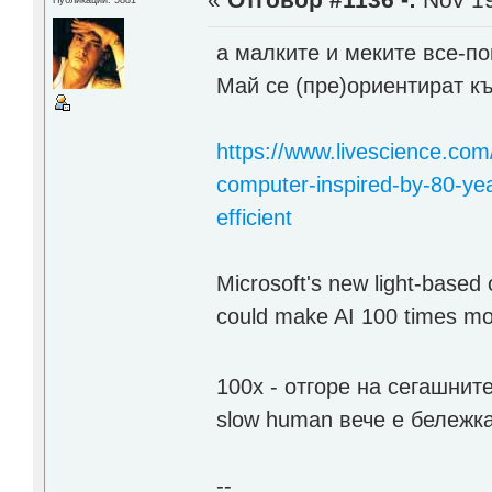
«
Отговор #1136 -:
Nov 19
Публикации: 5881
а малките и меките все-по
Май се (пре)ориентират к
https://www.livescience.com
computer-inspired-by-80-yea
efficient
Microsoft's new light-based 
could make AI 100 times mor
100х - отгоре на сегашни
slow human вече е бележ
--