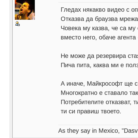
Гледах някакво видео с оп
Отказва да браузва мрежа
Човека му казва, че са му
вместо него, обаче агента 
Не може да резервира стая
Пича пита, каква ми е полз
А иначе, Майкрософт ще си
Многократно е ставало так
Потребителите отказват, т
ти си правиш твоето.
As they say in Mexico, "Dasvi