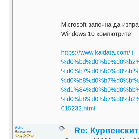
Microsoft започна да изп
Windows 10 компютрите
https://www.kaldata.com/it-
%d0%bd%d0%be%d0%b2%d
%d0%b7%d0%b0%d0%bf%
%d0%b8%d0%b7%d0%bf%
%d1%84%d0%b0%d0%bb%
%d0%b8%d0%b7%d0%b2%
615232.html
Acho
Re: Курвенскит
Напреднали