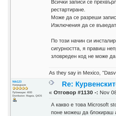
Всички записи се прехвър
рестартиране.
Може да се разреши запис
Изключения да се въведат
По този начин си инстали
сигурността, я правиш неп
зловреден код не може да
As they say in Mexico, "Dasvi
Nik123
Re: Курвенскит
Напреднали
«
Отговор #1130 -:
Nov 08
Публикации: 4930
Distribution: Mageia, Q4OS
А какво е това Microsoft 
поне можеш да блокираш 