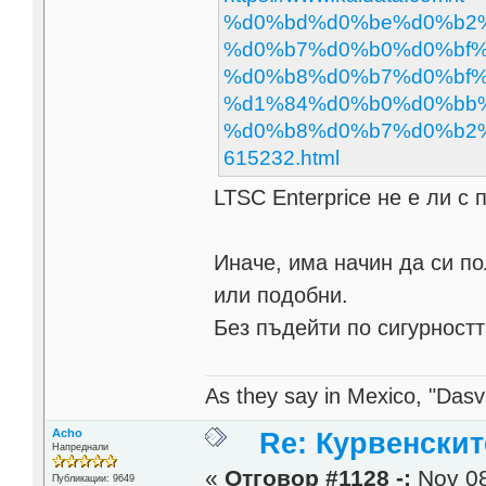
%d0%bd%d0%be%d0%b2%d
%d0%b7%d0%b0%d0%bf%
%d0%b8%d0%b7%d0%bf%
%d1%84%d0%b0%d0%bb
%d0%b8%d0%b7%d0%b2
615232.html
LTSC Enterprice не е ли с
Иначе, има начин да си п
или подобни.
Без пъдейти по сигурностт
As they say in Mexico, "Dasvi
Acho
Re: Курвенскит
Напреднали
«
Отговор #1128 -:
Nov 08
Публикации: 9649