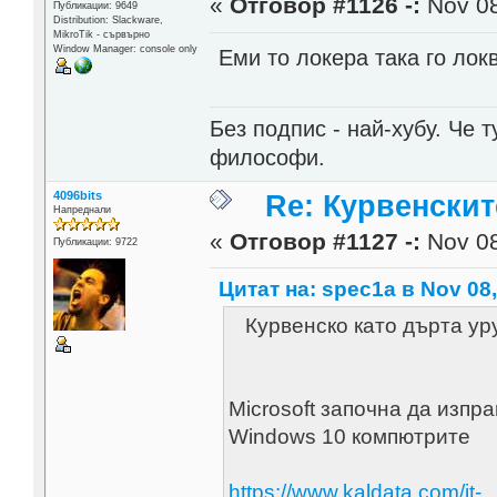
«
Отговор #1126 -:
Nov 08
Публикации: 9649
Distribution: Slackware,
MikroTik - сървърно
Window Manager: console only
Еми то локера така го лок
Без подпис - най-хубу. Че 
философи.
4096bits
Re: Курвенскит
Напреднали
«
Отговор #1127 -:
Nov 08
Публикации: 9722
Цитат на: spec1a в Nov 08,
Курвенскo като дърта уру
Microsoft започна да изп
Windows 10 компютрите
https://www.kaldata.com/it-