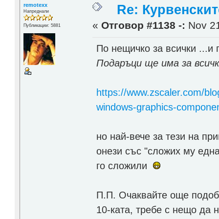
remotexx
Re: Курвенскит
Напреднали
«
Отговор #1138 -:
Nov 21
Публикации: 5881
По нещичко за всички ...и
Подаръци ще има за всич
https://www.zscaler.com/blo
windows-graphics-compone
но най-вече за тези на при
онези със "сложих му една
го сложили
П.П. Очаквайте още подобн
10-ката, требе с нещо да 