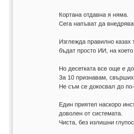
Кортана отдавна я няма.
Сега напъват да внедряват
Изглежда правилно казах 
бъдат просто ИИ, на коет
Но десетката все още е до
За 10 признавам, свърших
Не съм се докосвал до по
Един приятел наскоро инст
доволен от системата.
Чиста, без излишни глупос