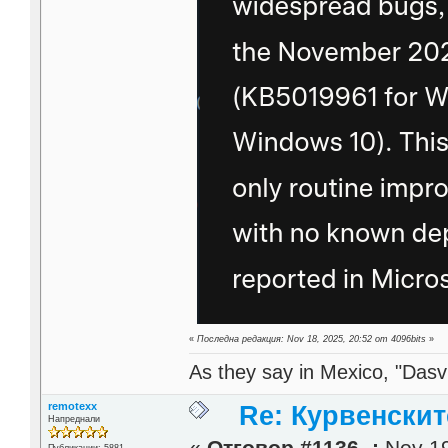
«
Последна редакция: Nov 18, 2025, 20:52 от 4096bits
»
As they say in Mexico, "Dasvi
remotexx
Re: Курвенскит
Напреднали