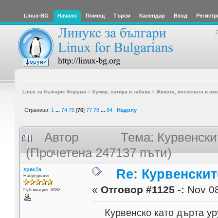
Linux-BG
Начало
Помощ
Търси
Календар
Вход
Регистр
Linux за българи: Форуми
>
Хумор, сатира и забава
>
Живота, вселената и няк
Страници:
1
...
74
75
[
76
]
77
78
...
84
Надолу
Автор
Тема: Курвенски
(Прочетена 247137 пъти)
spec1a
Re: Курвенскит
Напреднали
«
Отговор #1125 -:
Nov 08
Публикации: 6982
Курвенскo като дърта ур