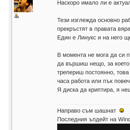
Наскоро имало ли е актуа
Тези изглежда основно раб
прекръстят в правата вяра
Един е Линукс и на него 
В момента не мога да си 
да вършиш нещо, за което 
трепериш постоянно, това 
часа работа или пък повеч
Я диска да криптира, я нещ
Направо съм шашнат
Последния ъпдейт на Wind