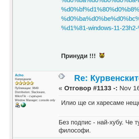
%d0%bf%d1%80%d0%b8%
%d0%ba%d0%be%d0%bc%
%d1%81-windows-11-23h2
Принуди !!!
Acho
Re: Курвенскит
Напреднали
«
Отговор #1133 -:
Nov 16
Публикации: 9649
Distribution: Slackware,
MikroTik - сървърно
Window Manager: console only
Илио ще си харесаме нещо 
Без подпис - най-хубу. Че 
философи.