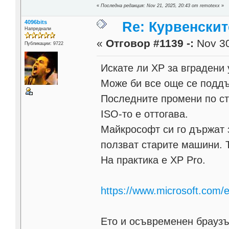
«
Последна редакция: Nov 21, 2025, 20:43 от remotexx
»
4096bits
Re: Курвенскит
Напреднали
«
Отговор #1139 -:
Nov 30
Публикации: 9722
Искате ли ХР за вградени 
Може би все още се поддър
Последните промени по ст
ISO-то е оттогава.
Майкрософт си го държат з
ползват старите машини. 
На практика е XP Pro.
https://www.microsoft.com/
Ето и осъвременен браузъ