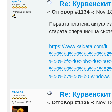
spec1a
Re: Курвенскит
Напреднали
«
Отговор #1134 -:
Nov 18
Публикации: 6982
Първата платена актуализ
старата операционна сист
https://www.kaldata.com/it-
%d0%bd%d0%be%d0%b2%
%d0%bf%d0%bb%d0%b0%
%d0%b0%d0%ba%d1%82%
%d0%b7%d0%b0-windows-
4096bits
Re: Курвенскит
Напреднали
«
Отговор #1135 -:
Nov 18
Публикации: 9722