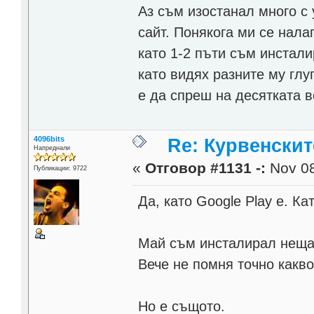
Аз съм изостанал много с 
сайт. Понякога ми се нала
като 1-2 пъти съм инстали
като видях разните му глу
е да спреш на десятката в
4096bits
Re: Курвенскит
Напреднали
«
Отговор #1131 -:
Nov 08
Публикации: 9722
Да, като Google Play е. К
Май съм инсталирал неща 
Вече не помня точно какво
Но е същото.