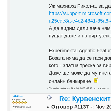
Уж махнаха Рикол-а, за да
https://support.microsoft.c
a25ede8a-e4c2-4841-85a8-
А да видим дали вече няма
пущат даже и на виртуал
Experimental Agentic Featu
Бозата няма да се гаси до
кого - златна треска за ви
Даже ще може да му инста
онлайн банкиране
«
Последна редакция: Nov 20, 2025, 03:48 от remotexx
»
4096bits
Re: Курвенскит
Напреднали
«
Отговор #1137 -:
Nov 20
Публикации: 9722