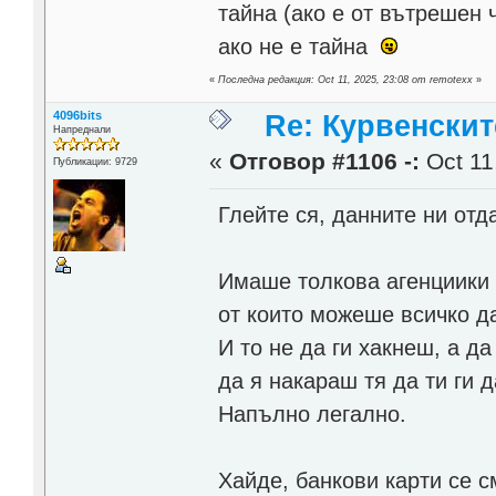
тайна (ако е от вътрешен ч
ако не е тайна
«
Последна редакция: Oct 11, 2025, 23:08 от remotexx
»
4096bits
Re: Курвенскит
Напреднали
«
Отговор #1106 -:
Oct 11
Публикации: 9729
Глейте ся, данните ни отд
Имаше толкова агенциики 
от които можеше всичко д
И то не да ги хакнеш, а д
да я накараш тя да ти ги д
Напълно легално.
Хайде, банкови карти се с