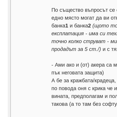
По същество въпросът се 
едно място могат да ви от
банка
1
и банка
2
(щото то
експлатация - има си тех
точно колко струват - ми
продадът за 5 ст./)
и с тя
- Ами ако и (от) акера са
пък неговата защита)
А бе за кражбата/крадеца,
по повода оня с крика че
вината, предполагам и по
такова (а то там без софт