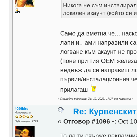
Никога не съм инсталирал 
локален акаунт (който си 
Само да вметна че... наск
лапи и.. ами направили са
логване към акаунт не пр
(поне при тия ОЕМ железа
веднъж да си направиш ло
първия/инсталационния че 
прилагаш
«
Последна редакция: Oct 10, 2025, 17:37 от remotexx
»
4096bits
Re: Курвенскит
Напреднали
«
Отговор #1096 -:
Oct 10
Публикации: 9729
То да ти свърже рекламния