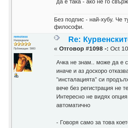
да е така - ако не го свъ
Без подпис - най-хубу. Че 
философи.
remotexx
Re: Курвенскит
Напреднали
«
Отговор #1098 -:
Oct 10
Публикации: 5883
Ачка не знам.. може да е
иначе и аз доскоро отказв
"инсталацията" си продълж
вече без регистрация не т
Интересно не видях опция 
автоматично
- Говоря само за това кое