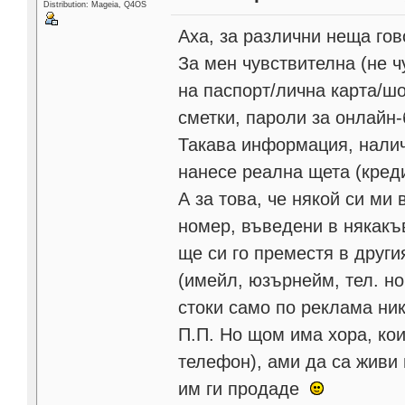
Distribution: Mageia, Q4OS
Аха, за различни неща гов
За мен чувствителна (не 
на паспорт/лична карта/шо
сметки, пароли за онлайн-
Такава информация, налич
нанесе реална щета (креди
А за това, че някой си м
номер, въведени в някакъ
ще си го преместя в други
(имейл, юзърнейм, тел. но
стоки само по реклама ник
П.П. Но щом има хора, ко
телефон), ами да са живи 
им ги продаде