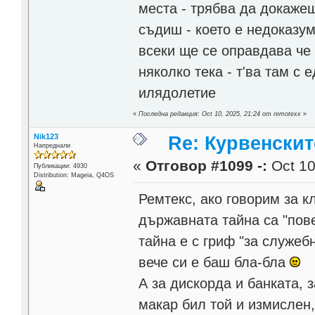
места - трябва да докажеш
съдиш - което е недоказум
всеки ще се оправдава че е
няколко тека - т'ва там с 
илядолетие
«
Последна редакция: Oct 10, 2025, 21:24 от remotexx
»
Nik123
Re: Курвенскит
Напреднали
«
Отговор #1099 -:
Oct 10
Публикации: 4930
Distribution: Mageia, Q4OS
Ремтекс, ако говорим за 
държавната тайна са "пове
тайна е с гриф "за служеб
вече си е баш бла-бла
А за дискорда и банката, 
макар бил той и измислен,