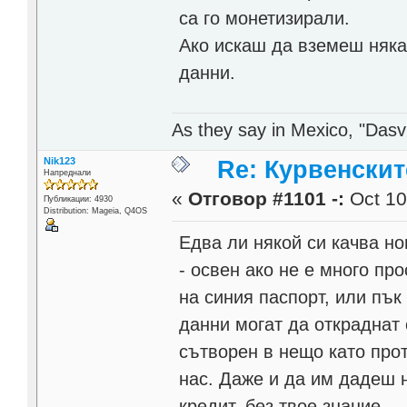
са го монетизирали.
Ако искаш да вземеш няка
данни.
As they say in Mexico, "Dasvi
Nik123
Re: Курвенскит
Напреднали
«
Отговор #1101 -:
Oct 10
Публикации: 4930
Distribution: Mageia, Q4OS
Едва ли някой си качва но
- освен ако не е много пр
на синия паспорт, или пък
данни могат да откраднат 
сътворен в нещо като прот
нас. Даже и да им дадеш н
кредит, без твое знание.