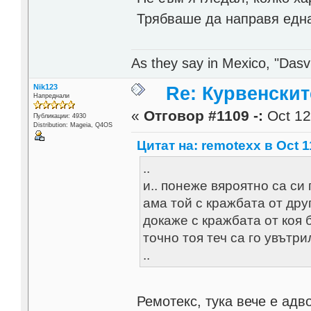
Трябваше да направя една
As they say in Mexico, "Dasvi
Nik123
Re: Курвенскит
Напреднали
«
Отговор #1109 -:
Oct 12
Публикации: 4930
Distribution: Mageia, Q4OS
Цитат на: remotexx в Oct 1
..
и.. понеже вяроятно са си 
ама той с кражбата от друг
докаже с кражбата от коя б
точно тоя теч са го увътри
..
Ремотекс, тука вече е адв