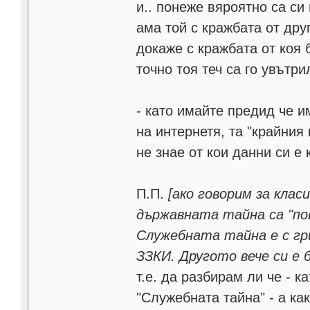
и.. понеже вяроятно са си
ама той с кражбата от друг
докаже с кражбата от коя б
точно тоя теч са го увътри
- като имайте предид че и
на интернетя, та "крайния 
не знае от кои данни си е 
П.П.
[ако говорим за кла
държавната тайна са "пов
Служебната тайна е с гри
ЗЗКИ. Другото вече си е 
т.е. да разбирам ли че - 
"Служебната тайна" - а ка