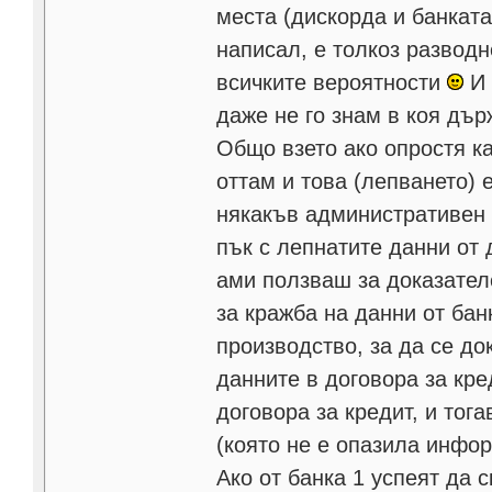
места (дискорда и банката
написал, е толкоз развод
всичките вероятности
И 
даже не го знам в коя дър
Общо взето ако опростя ка
оттам и това (лепването) 
някакъв административен 
пък с лепнатите данни от 
ами ползваш за доказател
за кражба на данни от бан
производство, за да се до
данните в договора за кре
договора за кредит, и тог
(която не е опазила инфор
Ако от банка 1 успеят да с