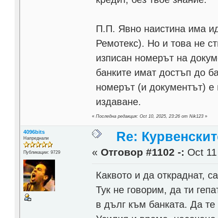
П.П. Явно наистина има ид
Ремотекс). Но и това не ст
изписан номерът на докуме
банките имат достъп до б
номерът (и документът) е
издаване.
«
Последна редакция: Oct 10, 2025, 23:26 от Nik123
»
4096bits
Re: Курвенскит
Напреднали
«
Отговор #1102 -:
Oct 11
Публикации: 9729
Каквото и да откраднат, с
Тук не говорим, да ти геп
в дълг към банката. Да те 