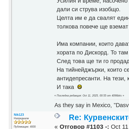
Усилия и време, насочено
дали си струва изобщо.
Целта им е да свалят един
толкова повече ще вземат 
Има компании, които дават
хората по Дискорд. То там
След това ще ти го прода
На тийнейджърки, които се
антидепресанти. На тези, 
И така
«
Последна редакция: Oct 11, 2025, 00:55 от 4096bits
»
As they say in Mexico, "Dasvi
Nik123
Re: Курвенскит
Напреднали
«
Отговор #1103 -:
Oct 11
Публикации: 4930