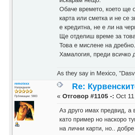
Обаче времето, което ще о
карта или сметка и не се 
е кредитна, не е ли на че
Ще отделиш време за това
Това е мислене на дребно
Хамалогия, преди всичко д
As they say in Mexico, "Dasvi
remotexx
Re: Курвенскит
Напреднали
«
Отговор #1105 -:
Oct 11
Публикации: 5883
Аз друго имах предвид, а 
като пример но наскоро ту
на лични карти, но.. добре 