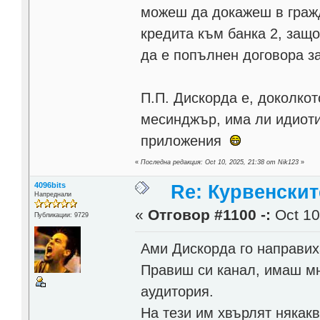
можеш да докажеш в граж
кредита към банка 2, защо
да е попълнен договора за
П.П. Дискорда е, доколкот
месинджър, има ли идиоти,
приложения
«
Последна редакция: Oct 10, 2025, 21:38 от Nik123
»
4096bits
Re: Курвенскит
Напреднали
«
Отговор #1100 -:
Oct 10
Публикации: 9729
Ами Дискорда го направих
Правиш си канал, имаш мно
аудитория.
На тези им хвърлят някакв