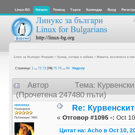
Linux-BG
Начало
Помощ
Търси
Календар
Вход
Регистр
Linux за българи: Форуми
>
Хумор, сатира и забава
>
Живота, вселената и няк
Страници:
1
...
72
73
[
74
]
75
76
...
84
Надолу
Автор
Тема: Курвенски
(Прочетена 247480 пъти)
remotexx
Re: Курвенскит
Напреднали
«
Отговор #1095 -:
Oct 10
Публикации: 5883
Цитат на: Acho в Oct 10, 2