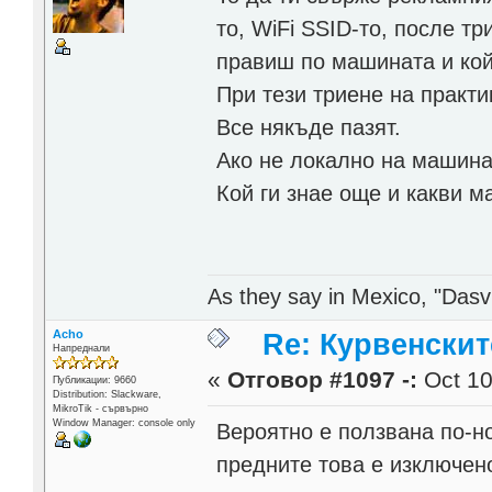
то, WiFi SSID-то, после тр
правиш по машината и кой
При тези триене на практи
Все някъде пазят.
Ако не локално на машина
Кой ги знае още и какви м
As they say in Mexico, "Dasvi
Acho
Re: Курвенскит
Напреднали
«
Отговор #1097 -:
Oct 10
Публикации: 9660
Distribution: Slackware,
MikroTik - сървърно
Window Manager: console only
Вероятно е ползвана по-но
предните това е изключен