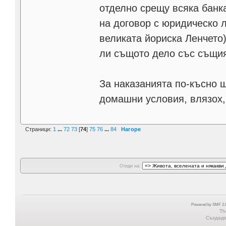
отделно срещу всяка банка
на договор с юридическо л
великата йориска Ленчето
ли същото дело със същия
За наказанията по-късно 
домашни условия, влязох,
Страници:
1
...
72
73
[
74
]
75
76
...
84
Нагоре
Отиди на:
Powered by SMF 2.0
Th
Създаден