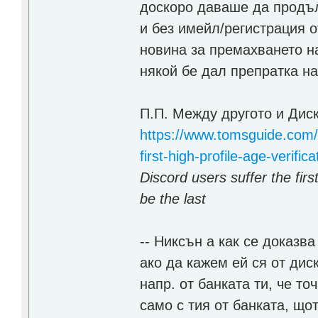
доскоро даваше да продъл
и без имейл/регистрация 
новина за премахването на
някой бе дал препратка на
П.П. Между другото и Диск
https://www.tomsguide.com/c
first-high-profile-age-verific
Discord users suffer the first
be the last
-- Никсън а как се доказв
ако да кажем ей ся от дис
напр. от банката ти, че т
само с тия от банката, що