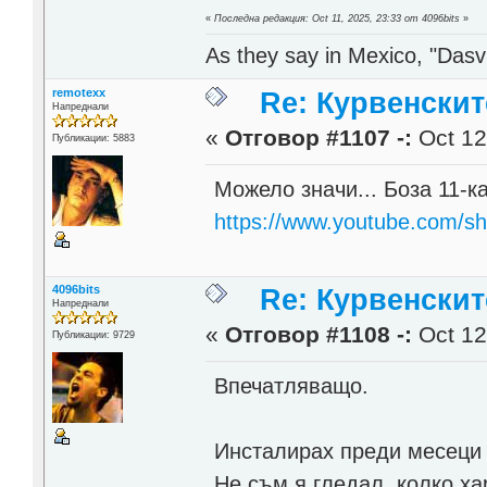
«
Последна редакция: Oct 11, 2025, 23:33 от 4096bits
»
As they say in Mexico, "Dasvi
remotexx
Re: Курвенскит
Напреднали
«
Отговор #1107 -:
Oct 12
Публикации: 5883
Можело значи... Боза 11-
https://www.youtube.com/sh
4096bits
Re: Курвенскит
Напреднали
«
Отговор #1108 -:
Oct 12
Публикации: 9729
Впечатляващо.
Инсталирах преди месеци 
Не съм я гледал, колко ха