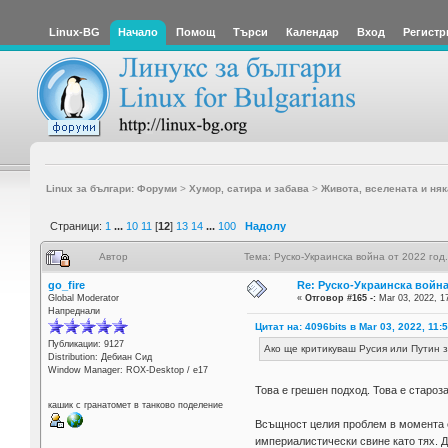
Linux-BG
Начало
Помощ
Търси
Календар
Вход
Регистр
Linux за българи: Форуми
>
Хумор, сатира и забава
>
Живота, вселената и няк
Страници:
1
...
10
11
[
12
]
13
14
...
100
Надолу
Автор
Тема: Руско-Украинска война от 2022 год
go_fire
Re: Руско-Украинска война 
Global Moderator
«
Отговор #165 -:
Mar 03, 2022, 1
Напреднали
Цитат на: 4096bits в Mar 03, 2022, 11:
Публикации: 9127
Ако ще критикуваш Русия или Путин з
Distribution: Дебиан Сид
Window Manager: ROX-Desktop / е17
Това е грешен подход. Това е староза
кашик с гранатомет в танково поделение
Всъщност целия проблем в момента е
империалистически свине като тях. 