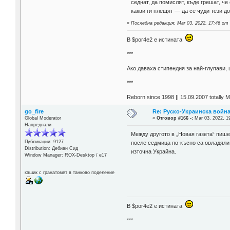
седнат, да помислят, къде грешат, ч
какви ги плещят — да се чуди тези д
«
Последна редакция: Mar 03, 2022, 17:46 от 
В $por4e2 e истината
***
Aко даваха стипендия за най-глупави,
***
Reborn since 1998 || 15.09.2007 totally 
go_fire
Re: Руско-Украинска война 
Global Moderator
«
Отговор #166 -:
Mar 03, 2022, 1
Напреднали
Между другото в „Новая газета“ пише
Публикации: 9127
после седмица по-късно са овладяли 
Distribution: Дебиан Сид
източна Украйна.
Window Manager: ROX-Desktop / е17
кашик с гранатомет в танково поделение
В $por4e2 e истината
***