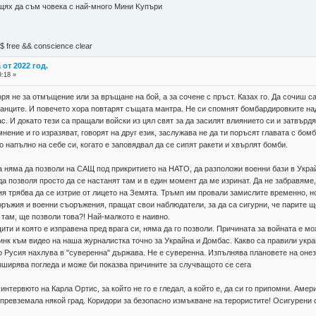
 щях да съм човека с най-много Mини Kупъри
М$ free && conscience clear
от 2022 год.
9:18 »
ря не за отмъщение или за връщане на бой, а за сочене с пръст. Казах го. Да сочиш с
канците. И повечето хора повтарят същата мантра. Не си спомнят бомбардировките н
с. И докато тези са пращали войски из цял свят за да засилят влиянието си и затвърдя
нение и го изразяват, говорят на друг език, заслужава не да ти поръсят главата с бо
о напълно на себе си, когато е заповядвал да се сипят ракети и хвърлят бомби.
га няма да позволи на САЩ под прикритието на НАТО, да разположи военни бази в Украй
да позволя просто да се настанят там и в един момент да ме изринат. Да не забравяме
ия трябва да се изтрие от лицето на Земята. Тръмп им провали замислите временно, н
ръжия и военни съоръжения, пращат свои наблюдатели, за да са сигурни, че парите ще
 там, ще позволи това?! Най-малкото е наивно.
ити и която е изправена пред врага си, няма да го позволи. Причината за войната е м
инк към видео на наша журналистка точно за Украйна и Домбас. Какво са правили украи
о Русия нахлува в "суверенна" държава. Не е суверенна. Изпълнява плановете на онези 
зширява погледа и може би показва причините за случващото се сега
 интервюто на Карла Ортис, за който не го е гледал, а който е, да си го припомни. Ам
 превземала някой град. Коридори за безопасно измъкване на терористите! Осигурени