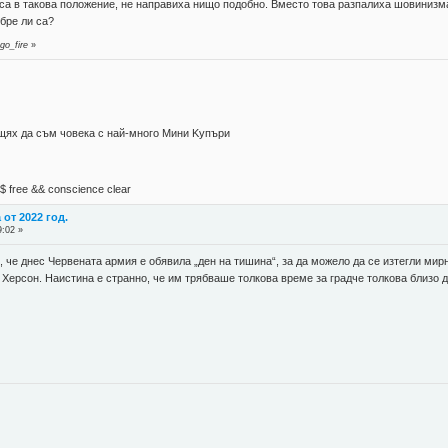
е са в такова положение, не направиха нищо подобно. Вместо това разпалиха шовинизма
обре ли са?
go_fire
»
 щях да съм човека с най-много Mини Kупъри
М$ free && conscience clear
от 2022 год.
9:02 »
, че днес Червената армия е обявила „ден на тишина“, за да можело да се изтегли мирн
Херсон. Наистина е странно, че им трябваше толкова време за градче толкова близо 