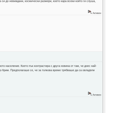
 си до невиждани, космически размери, което кара всеки който ги слуша,
Активен
ото население. Което пък контрастира с друга новина от там, че днес най-
до Крим. Предполагаше се, че за толкова време трябваше да са овладяли
Активен