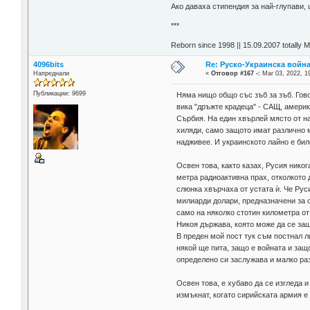
Aко даваха стипендия за най-глупави,
***
Reborn since 1998 || 15.09.2007 totally 
4096bits
Re: Руско-Украинска война 
Напреднали
«
Отговор #167 -:
Mar 03, 2022, 1
Публикации: 9699
Няма нищо общо със зъб за зъб. Гово
вика "дръжте крадеца" - САЩ, амери
Сърбия. На един хвърлей място от на
хиляди, само защото имат различно м
надживее. И украинското лайно е бил
Освен това, както казах, Русия нико
метра радиоактивна прах, отколкото 
слюнка хвърчаха от устата ѝ. Че Рус
милиарди долари, предназначени за о
само на няколко стотин километра от
Никоя държава, която може да се защ
В преден мой пост тук съм постнал л
някой ще пита, защо е войната и защ
определено си заслужава и малко ра
Освен това, е хубаво да се изгледа и
измъкнат, когато сирийската армия е