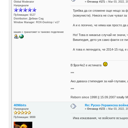
Global Moderator
«
Отговор #171 -:
Mar 03, 2022, 2
Напреднали
Трябва да се спомене още нещо за фи
Публикации: 9127
(комунисти). Никога не съм чувал за
Distribution: Дебиан Сид
Window Manager: ROX-Desktop / е17
А и е логично, че няма как просто да
кашик с гранатомет в танково поделение
Но! Това в никакъв случай не значи,
Википедия, дето уж само факти се пи
А това е легендата, че 2014-15 год.
В $por4e2 e истината
***
Aко даваха стипендия за най-глупави,
***
Reborn since 1998 || 15.09.2007 totally 
4096bits
Re: Руско-Украинска война 
Напреднали
«
Отговор #172 -:
Mar 03, 2022, 2
Публикации: 9699
Има изказвания, че войските всъщнос