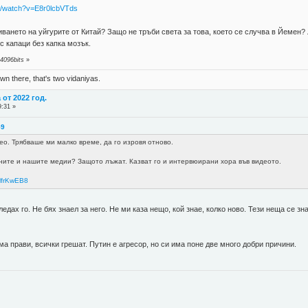
m/watch?v=E8r0lcbVTds
ването на уйгурите от Китай? Защо не тръби света за това, което се случва в Йемен?
с капаци без капка мозък.
4096bits
»
n there, that's two vidaniyas.
от 2022 год.
9:31 »
59
ео. Трябваше ми малко време, да го изровя отново.
дните и нашите медии? Защото лъжат. Казват го и интервюирани хора във видеото.
lfrKwEB8
ледах го. Не бях знаел за него. Не ми каза нещо, кой знае, колко ново. Тези неща се з
а прави, всички грешат. Путин е агресор, но си има поне две много добри причини.