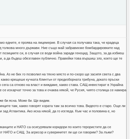
амо едните, е проява на лицемерие. В случая са получава така, че крадеца
ад толкова много държави. Ние също май забравихме бомбардировките над
т позициите си, в случая се води война заради геноцид. Защото, за да избиеш
мби, а да бъдеш обезглавен публично. Правейки това вършиш зло, което ще те
на. Аз не бих го позволил на тяхно място и по-скоро ще засипя света с два
, какво крещеше кучката Клинтън от предизборната трибуна, докато пръски
о сега са отново на власт и виждаме, какво става. САЩ инвестират в Украйна
 се изхарчат точно за това и очаква някой, че Русия, чиято столица се намира
оже би ясна. Може би. Ще видим.
нците там, какво говорят хората там за всичко това. Видеото е старо. Още ли
зад Атлантика. Ако иска някой, да го изгледа. Към час и половина е, но
ериканците и НАТО са осигурявали коридори по които терористите да се
 от НАТО и САЩ. За агресор и суверинитет ли ще си говорим? За лъжи?