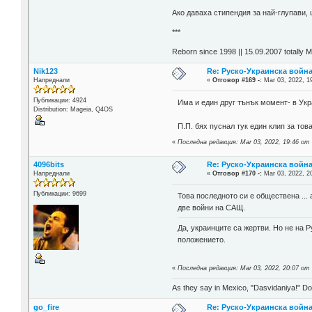
Aко даваха стипендия за най-глупави,
***
Reborn since 1998 || 15.09.2007 totally 
Nik123
Re: Руско-Украинска война 
Напреднали
«
Отговор #169 -:
Mar 03, 2022, 1
Публикации: 4924
Има и един друг тънък момент- в Укр
Distribution: Mageia, Q4OS
П.П. бях пуснал тук един клип за тов
«
Последна редакция: Mar 03, 2022, 19:46 от
4096bits
Re: Руско-Украинска война 
Напреднали
«
Отговор #170 -:
Mar 03, 2022, 2
Публикации: 9699
Това последното си е обществена ...
две войни на САЩ.
Да, украинците са жертви. Но не на Р
положението.
«
Последна редакция: Mar 03, 2022, 20:07 от 
As they say in Mexico, "Dasvidaniya!" Dow
go_fire
Re: Руско-Украинска война 