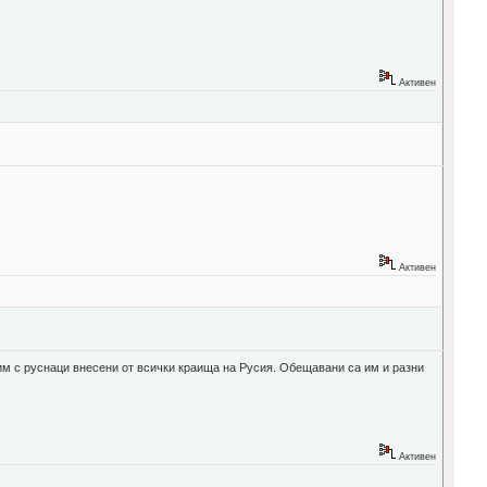
Активен
Активен
им с руснаци внесени от всички краища на Русия. Обещавани са им и разни
Активен