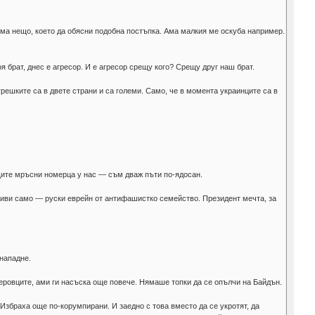
Няма нещо, което да обясни подобна постъпка. Ама малкия ме оскуба например.
я брат, днес е агресор. И е агресор срещу кого? Срещу друг наш брат.
грешките са в двете страни и са големи. Само, че в момента украинците са в
ъщите мръсни номерца у нас — съм дваж пъти по-ядосан.
ктиви само — руски еврейн от антифашистко семейство. Президент мечта, за
 нападне.
деровците, ами ги насъска още повече. Нямаше топки да се опълчи на Байдън.
 Избраха още по-корумпирани. И заедно с това вместо да се укротят, да