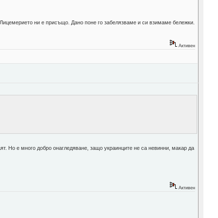
 Лицемерието ни е присъщо. Дано поне го забелязваме и си взимаме бележки.
Активен
наят. Но е много добро онагледяване, защо украинците не са невинни, макар да
Активен