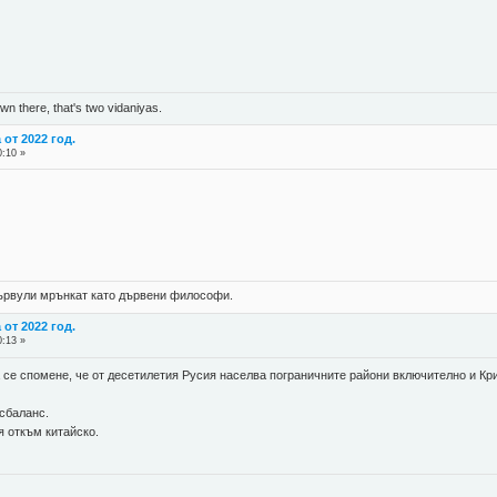
n there, that's two vidaniyas.
от 2022 год.
0:10 »
 цървули мрънкат като дървени философи.
от 2022 год.
0:13 »
а се спомене, че от десетилетия Русия населва пограничните райони включително и Кр
исбаланс.
я откъм китайско.