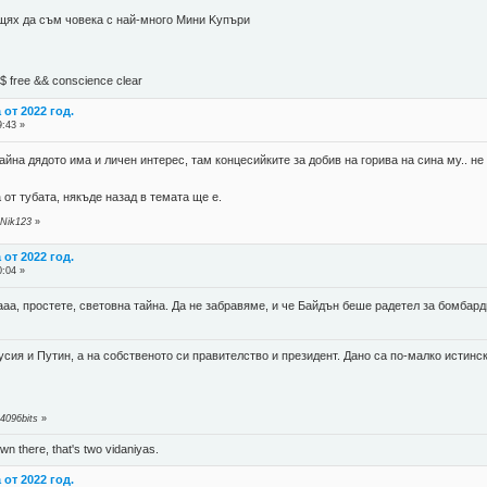
 щях да съм човека с най-много Mини Kупъри
М$ free && conscience clear
от 2022 год.
9:43 »
айна дядото има и личен интерес, там концесийките за добив на горива на сина му.. н
а от тубата, някъде назад в темата ще е.
 Nik123
»
от 2022 год.
0:04 »
 ааа, простете, световна тайна. Да не забравяме, и че Байдън беше радетел за бомбар
усия и Путин, а на собственото си правителство и президент. Дано са по-малко истинс
4096bits
»
n there, that's two vidaniyas.
от 2022 год.