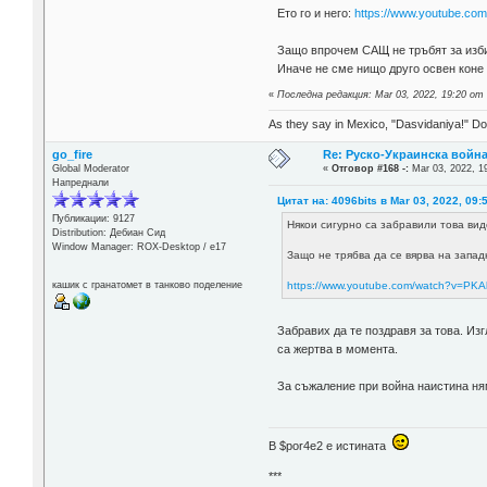
Ето го и него:
https://www.youtube.co
Защо впрочем САЩ не тръбят за изби
Иначе не сме нищо друго освен коне 
«
Последна редакция: Mar 03, 2022, 19:20 от 
As they say in Mexico, "Dasvidaniya!" Dow
go_fire
Re: Руско-Украинска война 
Global Moderator
«
Отговор #168 -:
Mar 03, 2022, 1
Напреднали
Цитат на: 4096bits в Mar 03, 2022, 09:
Публикации: 9127
Някои сигурно са забравили това вид
Distribution: Дебиан Сид
Window Manager: ROX-Desktop / е17
Защо не трябва да се вярва на запа
https://www.youtube.com/watch?v=PKA
кашик с гранатомет в танково поделение
Забравих да те поздравя за това. Изг
са жертва в момента.
За съжаление при война наистина ням
В $por4e2 e истината
***