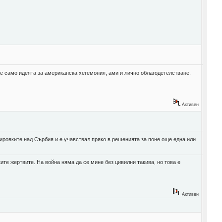
е е само идеята за американска хегемония, ами и лично облагодетелстване.
Активен
дировките над Сърбия и е учавствал пряко в решенията за поне още една или
ките жертвите. На война няма да се мине без цивилни такива, но това е
Активен