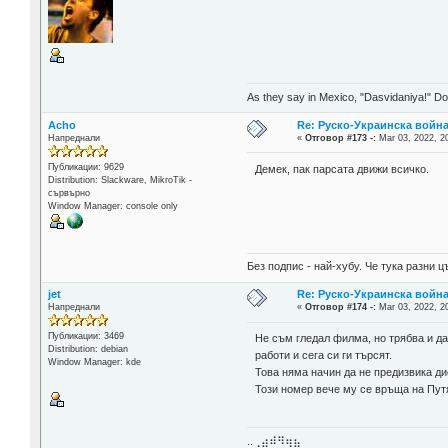
As they say in Mexico, "Dasvidaniya!" Dow
Acho
Re: Руско-Украинска война 
Напреднали
«
Отговор #173 -:
Mar 03, 2022, 2
Публикации: 9629
Демек, пак парсата движи всичко.
Distribution: Slackware, MikroTik -
сървърно
Window Manager: console only
Без подпис - най-хубу. Че тука разни
jet
Re: Руско-Украинска война 
Напреднали
«
Отговор #174 -:
Mar 03, 2022, 2
Публикации: 3469
Не съм гледал филма, но трябва и д
Distribution: debian
работи и сега си ги търсят.
Window Manager: kde
Това няма начин да не предизвика д
Този номер вече му се връща на Пут
..⢀⣴⠾⠻⢶⣦⠀