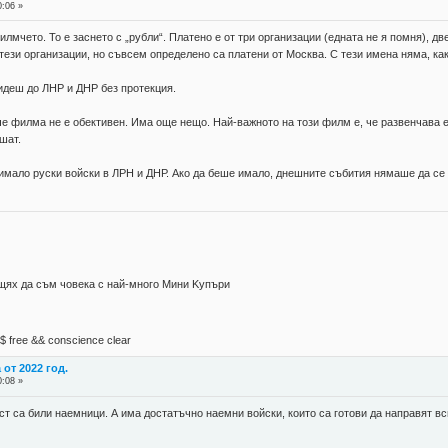
0:06 »
лмчето. То е заснето с „рубли“. Платено е от три организации (едната не я помня), дв
 тези организации, но съвсем определено са платени от Москва. С тези имена няма, как
 идеш до ЛНР и ДНР без протекция.
 че филма не е обективен. Има още нещо. Най-важното на този филм е, че развенчава ед
шат.
 е имало руски войски в ЛРН и ДНР. Ако да беше имало, днешните събития нямаше да се 
 щях да съм човека с най-много Mини Kупъри
М$ free && conscience clear
от 2022 год.
0:08 »
т са били наемници. А има достатъчно наемни войски, които са готови да направят вс