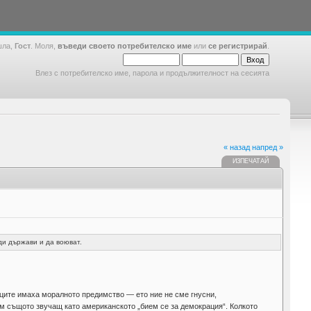
шла,
Гост
. Моля,
въведи своето потребителско име
или
се регистрирай
.
Влез с потребителско име, парола и продължителност на сесията
« назад
напред »
ИЗПЕЧАТАЙ
ди държави и да воюват.
ците имаха моралното предимство — ето ние не сме гнусни,
ем същото звучащ като американското „бием се за демокрация“. Колкото