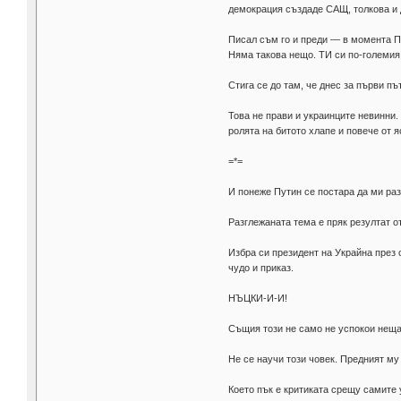
демокрация създаде САЩ, толкова и 
Писал съм го и преди — в момента Пу
Няма такова нещо. ТИ си по-големия
Стига се до там, че днес за първи п
Това не прави и украинците невинни.
ролята на битото хлапе и повече от я
=*=
И понеже Путин се постара да ми ра
Разглежаната тема е пряк резултат о
Избра си президент на Украйна през
чудо и приказ.
НЪЦКИ-И-И!
Същия този не само не успокои нещат
Не се научи този човек. Предният му
Което пък е критиката срещу самите 