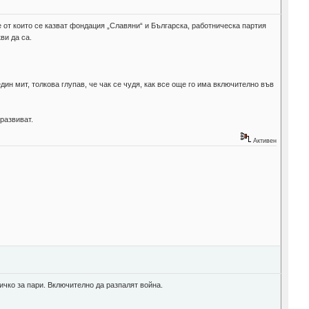
е от които се казват фондация „Славяни“ и Българска, работническа партия
ви да са.
ин мит, толкова глупав, че чак се чудя, как все още го има включително във
развиват.
Активен
ичко за пари. Включително да разпалят война.