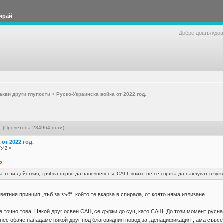
ирай
Добре дошъл/до
акви други глупости
>
Руско-Украинска война от 2022 год.
. (Прочетена 234964 пъти)
от 2022 год.
7:42 »
52
а тези действия, трябва първо да започнеш със САЩ, които не се спряха да нахлуват в чуж
ветния принцип „зъб за зъб“, който те вкарва в спирала, от която няма излизане.
 точно това. Някой друг освен САЩ се държи до сущ като САЩ. До този момент русна
Днес обаче нападаме някой друг под благовидния повод за „денацификация“, ама съвс