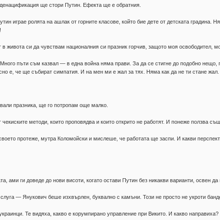
денацификация ще стори Путин. Ефекта ще е обратния.
тин играе ролята на ашлак от горните класове, който бие дете от детската градина. 
!
ът в живота си да чувствам националния си празник горчив, защото моя освободител, мо
 Много пъти съм казвал — в една война няма прави. За да се стигне до подобно нещо, 
сно е, че ще събират симпатия. И на мен ми е жал за тях. Няма как да не ти стане жал.
звали празника, ще го потропам още малко.
т чекиските методи, които проповядва и които открито не работят. И понеже ползва с
 своето протеже, мутра Коломойски и мислеше, че работата ще заспи. И какви перспе
а, ами ги доведе до нови висоти, когато остави Путин без никакви варианти, освен да
 слуга — Янукович беше изхвърлен, буквално с камъни. Този не просто не укроти бан
украинци. Те видяха, какво е корумпирано управление при Викито. И какво направиха?