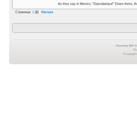
As they say in Mexico, "Dasvidaniya!" Down there, th
Страници:
1
[
2
]
Нагоре
Powered by SMF 2.0
Th
Създадена