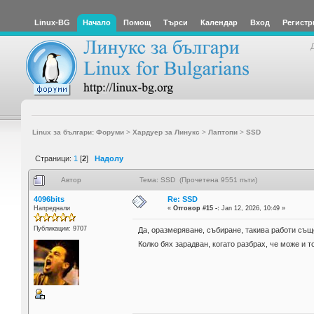
Linux-BG
Начало
Помощ
Търси
Календар
Вход
Регистр
Linux за българи: Форуми
>
Хардуер за Линукс
>
Лаптопи
>
SSD
Страници:
1
[
2
]
Надолу
Автор
Тема: SSD (Прочетена 9551 пъти)
4096bits
Re: SSD
Напреднали
«
Отговор #15 -:
Jan 12, 2026, 10:49 »
Публикации: 9707
Да, оразмеряване, събиране, такива работи същ
Колко бях зарадван, когато разбрах, че може и 