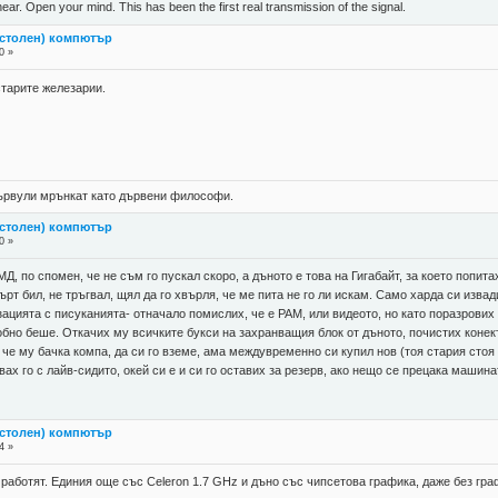
near. Open your mind. This has been the first real transmission of the signal.
астолен) компютър
0 »
старите железарии.
 цървули мрънкат като дървени философи.
астолен) компютър
0 »
, по спомен, че не съм го пускал скоро, а дъното е това на Гигабайт, за което попитах
ърт бил, не тръгвал, щял да го хвърля, че ме пита не го ли искам. Само харда си изва
ацията с писуканията- отначало помислих, че е РАМ, или видеото, но като поразрових 
бно беше. Откачих му всичките букси на захранващия блок от дъното, почистих конек
, че му бачка компа, да си го вземе, ама междувременно си купил нов (тоя стария сто
вах го с лайв-сидито, окей си е и си го оставих за резерв, ако нещо се прецака маши
астолен) компютър
4 »
работят. Единия още със Celeron 1.7 GHz и дъно със чипсетова графика, даже без гра