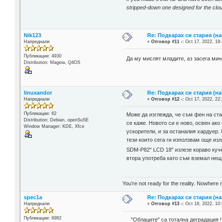
stripped-down one designed for the cloud
Nik123
Re: Подкарах си стария (н
Напреднали
«
Отговор #11 -:
Oct 17, 2022, 19:
Публикации: 4930
Да му мислят младите, аз засега мин
Distribution: Mageia, Q4OS
linuxandor
Re: Подкарах си стария (н
Напреднали
«
Отговор #12 -:
Oct 17, 2022, 22:
Публикации: 62
Може да изглежда, че съм фен на ста
Distribution: Debian, openSuSE
се каже. Новото си е ново, освен ако
Window Manager: KDE, Xfce
ускорители, и за останалия хардуер. 
тези които сега ги използвам още из
SDM-P82" LCD 18" излезе кораво куч
втора употреба като съм вземал нещ
You’re not ready for the reality. Nowhere 
spec1a
Re: Подкарах си стария (н
Напреднали
«
Отговор #13 -:
Oct 18, 2022, 10:
Публикации: 6982
"Облаците" са тотална деградация !