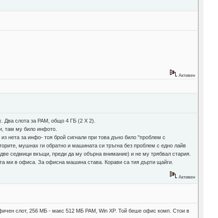
Активен
. Два слота за РАМ, общо 4 ГБ (2 Х 2).
ди, там му било инфото.
из нета за инфо- тоя брой сигнали при това дъно било "проблем с
торите, мушнах ги обратно и машината си тръгна без проблем с едно лайв
я две седмици вкъщи, преди да му обърна внимание) и не му трябвал стария.
ната ми в офиса. За офисна машина става. Корави са тия дърти щайги.
Активен
фичен слот, 256 МБ - макс 512 МБ РАМ, Win XP. Той беше офис комп. Стои в