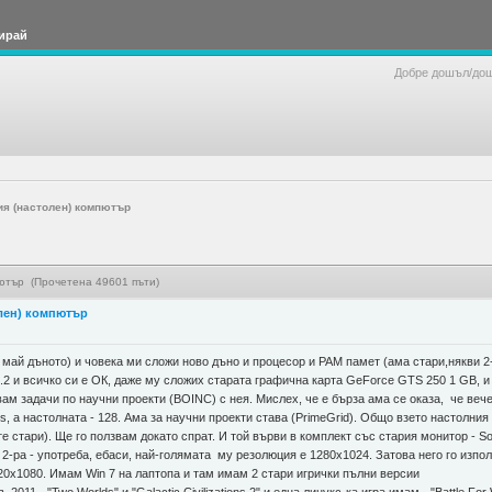
ирай
Добре дошъл/до
ия (настолен) компютър
пютър (Прочетена 49601 пъти)
олен) компютър
 май дъното) и човека ми сложи ново дъно и процесор и РАМ памет (ама стари,някви 2-р
.2 и всичко си е ОК, даже му сложих старата графична карта GeForce GTS 250 1 GB, и т
м задачи по научни проекти (BOINC) с нея. Мислех, че е бърза ама се оказа, че вече 
s, a настолната - 128. Ама за научни проекти става (PrimeGrid). Общо взето настолни
 те стари). Ще го ползвам докато спрат. И той върви в комплект със стария монитор - So
х 2-ра - употреба, ебаси, най-голямата му резолюция е 1280х1024. Затова него го изп
20х1080. Имам Win 7 на лаптопа и там имам 2 стари игрички пълни версии