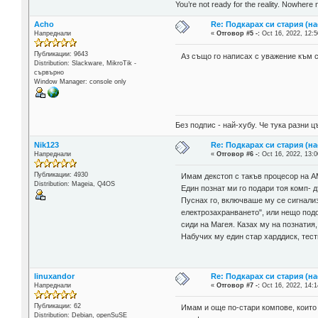
You’re not ready for the reality. Nowhere 
Acho
Re: Подкарах си стария (н
Напреднали
«
Отговор #5 -:
Oct 16, 2022, 12:5
Публикации: 9643
Аз също го написах с уважение към 
Distribution: Slackware, MikroTik -
сървърно
Window Manager: console only
Без подпис - най-хубу. Че тука разни
Nik123
Re: Подкарах си стария (н
Напреднали
«
Отговор #6 -:
Oct 16, 2022, 13:0
Публикации: 4930
Имам декстоп с такъв процесор на АМД
Distribution: Mageia, Q4OS
Един познат ми го подари тоя комп- д
Пуснах го, включваше му се сигнализ
електрозахранването", или нещо подо
сиди на Магея. Казах му на познатия
Набучих му един стар харддиск, тест
linuxandor
Re: Подкарах си стария (н
Напреднали
«
Отговор #7 -:
Oct 16, 2022, 14:1
Публикации: 62
Имам и още по-стари компове, които 
Distribution: Debian, openSuSE