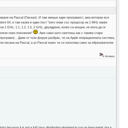
ране на Pascal (Паскал). И там имаше един програмист, ама ветеран все
ore 64, и там казва в един пост "като знам със процесор на 1 MHz какви
 1 GHz, 1.1, 1.2, 1.5, 2 GHz, двуядрени, колко са мощни, не мога да ги
излезе ново поколение"
. Ами само като сметнеш как с такива стари
програми)... Даже от този форум разбрах, че на Apple операционната система,
ла писана на Pascal, а аз Pascal знаех че се използва само за образователни
Активен
ro because it is not a full Linux distribution designed to run on bare-metal, but a