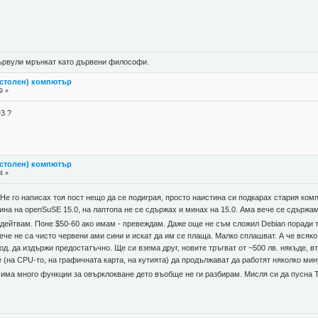
 цървули мрънкат като дървени философи.
астолен) компютър
9 »
3 ?
астолен) компютър
4 »
 Не го написах тоя пост нещо да се подиграя, просто наистина си подкарах стария ком
ина на openSuSE 15.0, на лаптопа не се сдържах и минах на 15.0. Ама вече се сдържа
пдейтвам. Поне $50-60 ако имам - превеждам. Даже още не съм сложил Debian поради 
е вече не са чисто червени ами сини и искат да им се плаща. Малко сплашват. А че вся
од. да издържи предостатъчно. Ще си взема друг, новите тръгват от ~500 лв. някъде, в
 (на CPU-то, на графичната карта, на кутията) да продължават да работят няколко мину
а има много функции за овърклокване дето въобще не ги разбирам. Мисля си да пусна 