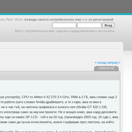
шла,
Гост
. Моля,
въведи своето потребителско име
или
се регистрирай
.
Влез с потребителско име, парола и продължителност на сесията
« назад
напред »
ИЗПЕЧАТАЙ
а употреба), CPU-то Athlon II X2 270 3.4 GHz, РАМ-а 2 ГБ, ама сложих още 2
я работи (като сложих Nvidia-драйверите, и те стари, ама ги има в
не е чак тъй, на лаптопа графиката е колкото нея (Nvidia GT 520 1 GB,
я го използвам само за научни проекти. Не е мощен комп, ама хард-дисковете
ny-еди-си-какво 18" LCD - той е на 20 год. (произведен 2003 год. 16 сдм.), ама
олзвам само да пусна изчисленията, иначе сърфирам през лаптопа, на който