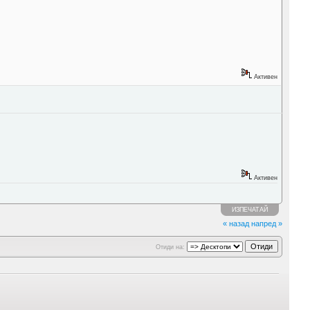
Активен
Активен
ИЗПЕЧАТАЙ
« назад
напред »
Отиди на: