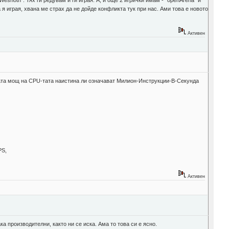
r Wesnoth". Тях ги редувам и ги играя. А, и още 2 игрички имам - "openArena" и
я играя, хвана ме страх да не дойде конфликта тук при нас. Ами това е новото
Активен
итената мощ на CPU-тата наистина ли означават Милион-Инструкции-В-Секунда
PS,
Активен
ка производителни, както ни се иска. Ама то това си е ясно.