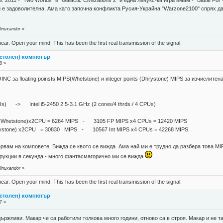
2011 - "Two Worlds" и "Galactic Civilizations 2" и една линукс-ка игра имам - "Battle Fo
 е задоволителна. Ама като започна конфликта Русия-Украйна "Warzone2100" спрях да 
linuxandor
»
near. Open your mind. This has been the first real transmission of the signal.
астолен) компютър
8 »
OINC за floating poinsts MIPS(Whetstone) и integer points (Dhrystone) MIPS за изчисл
 -> Intel i5-2450 2.5-3.1 GHz (2 cores/4 thrds./ 4 CPUs)
PS (Whetstone)x2CPU = 6264 MIPS - 3105 FP MIPS x4 CPUs = 12420 MIPS
hrystone) x2CPU = 30830 MIPS - 10567 Int MIPS x4 CPUs = 42268 MIPS
ервам на комповете. Вижда се квото се вижда. Ама най ми е трудно да разбера това MI
трукции в секунда - много фантасмагорично ми се вижда
.
linuxandor
»
near. Open your mind. This has been the first real transmission of the signal.
астолен) компютър
7 »
ържливи. Макар че са работили толкова много години, отново са в строя. Макар и не та