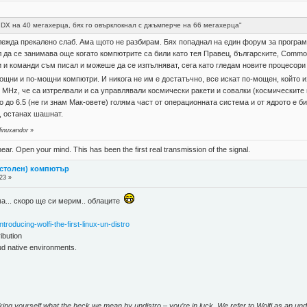
 DX на 40 мегахерца, бях го овърклокнал с джъмперче на 66 мегахерца"
ежда прекалено слаб. Ама щото не разбирам. Бях попаднал на един форум за програми
л да се занимава още когато компютрите са били като тея Правец, българските, Commod
и команди съм писал и можеше да се изпълняват, сега като гледам новите процесори на
мощни и по-мощни компютри. И никога не им е достатъчно, все искат по-мощен, който 
 MHz, че са изтрелвали и са управлявали космически ракети и совалки (космическите 
до 6.5 (не ги знам Мак-овете) голяма част от операционната система и от ядрото е би
, останах шашнат.
linuxandor
»
near. Open your mind. This has been the first real transmission of the signal.
астолен) компютър
23 »
ма... скоро ще си мерим.. облаците
roducing-wolfi-the-first-linux-un-distro
ribution
oud native environments.
king yourself what the heck we mean by undistro – you’re in luck. We refer to Wolfi as an undist