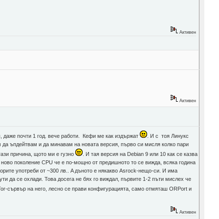
Активен
Активен
п, даже почти 1 год. вече работи. Кефи ме как издържат
. И с тоя Линукс
м да ъпдейтвам и да минавам на новата версия, първо си мисля колко пари
тази причина, щото ми е гузно
. И тая версия на Debian 9 или 10 как се казва
ко ново поколение CPU че е по-мощно от предишното то се вижда, всяка година
торите употреби от ~300 лв.. A дъното е някакво Asrock-нещо-си. И има
ти да се охлади. Това досега не бях го виждал, първите 1-2 пъти мислех че
Tor-сървър на него, лесно се прави конфигурацията, само отмяташ ORPort и
Активен