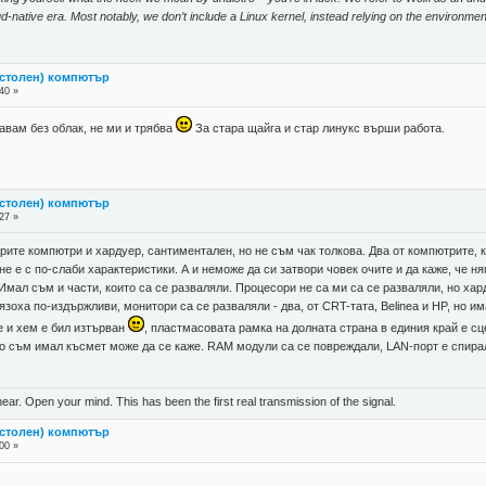
-native era. Most notably, we don’t include a Linux kernel, instead relying on the environment
астолен) компютър
40 »
авам без облак, не ми и трябва
За стара щайга и стар линукс върши работа.
астолен) компютър
27 »
рите компютри и хардуер, сантиментален, но не съм чак толкова. Два от компютрите, 
 не е с по-слаби характеристики. А и неможе да си затвори човек очите и да каже, че н
Имал съм и части, които са се разваляли. Процесори не са ми са се разваляли, но хард
лязоха по-издържливи, монитори са се разваляли - два, от CRT-тата, Belinea и HP, но 
е и хем е бил изтърван
, пластмасовата рамка на долната страна в единия край е с
о съм имал късмет може да се каже. RAM модули са се повреждали, LAN-порт е спирал
near. Open your mind. This has been the first real transmission of the signal.
астолен) компютър
00 »