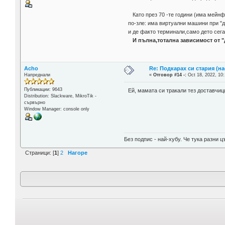
Като през 70 -те години (има мейн
по-зле: има виртуални машини при "д
и де факто терминали,само дето сега
И пълна,тотална зависимост от "
Acho
Re: Подкарах си стария (н
Напреднали
«
Отговор #14 -:
Oct 18, 2022, 10:
Публикации: 9643
Ей, мамата си тракали тез доставчиц
Distribution: Slackware, MikroTik -
сървърно
Window Manager: console only
Без подпис - най-хубу. Че тука разни
Страници: [
1
]
2
Нагоре