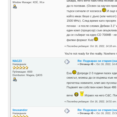
шкафа, него вече наистина незнам за
Window Manager: KDE, Xfce
да го ползвам. (Освен за научен про
търси сигнали от космоса
.И още 
който имах беше с дъно (или чипсет) A
1500 MHz). След време като прозрях 
почнах - и после сложих Дебиан 3.1"
един комп (процесор) съм овърклокв
да се събират на едно CD 700MB - не
филми формат Xvid
.
«
Последна редакция: Oct 16, 2022, 14:18 от 
You’re not ready for the reality. Nowhere 
Nik123
Re: Подкарах си стария (н
Напреднали
«
Отговор #8 -:
Oct 16, 2022, 14:4
Публикации: 4930
Еха
Допреди 2-3 години пазех еди
Distribution: Mageia, Q4OS
смисъл, можеш да се вържеш към нета
прочетеш новините, клип ако пуснеш
Първият ми собствен комп беше 486 D
вече
Играех на него C&C. П
«
Последна редакция: Oct 16, 2022, 14:51 от
linuxandor
Re: Подкарах си стария (н
Напреднали
«
Отговор #9 -:
Oct 16, 2022, 15:5