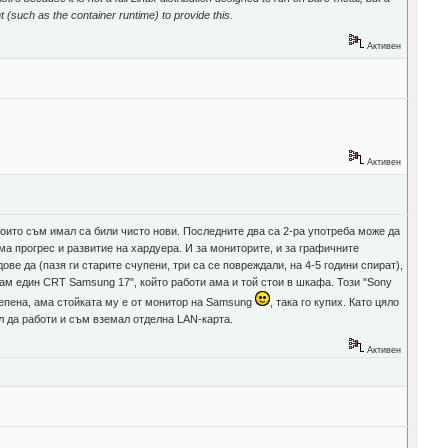
 (such as the container runtime) to provide this.
Активен
Активен
които съм имал са били чисто нови. Последните два са 2-ра употреба може да
яма прогрес и развитие на хардуера. И за мониторите, и за графичните
ове да (пазя ги старите счупени, три са се повреждали, на 4-5 години спират),
имам един CRT Samsung 17", който работи ама и той стои в шкафа. Този "Sony
цепена, ама стойката му е от монитор на Samsung
, така го купих. Като цяло
 да работи и съм вземал отделна LAN-карта.
Активен