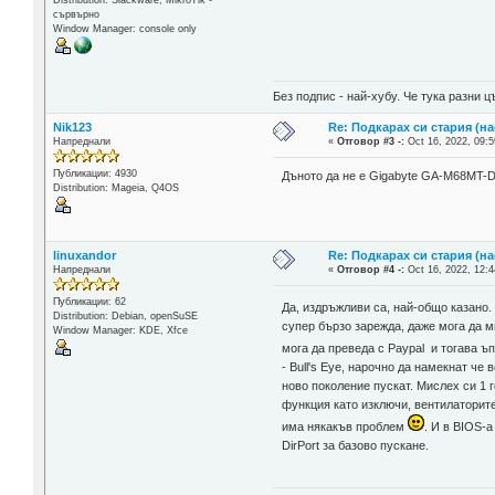
Distribution: Slackware, MikroTik -
сървърно
Window Manager: console only
Без подпис - най-хубу. Че тука разни
Nik123
Re: Подкарах си стария (н
Напреднали
«
Отговор #3 -:
Oct 16, 2022, 09:5
Публикации: 4930
Дъното да не е Gigabyte GA-M68MT-D
Distribution: Mageia, Q4OS
linuxandor
Re: Подкарах си стария (н
Напреднали
«
Отговор #4 -:
Oct 16, 2022, 12:4
Публикации: 62
Да, издръжливи са, най-общо казано.
Distribution: Debian, openSuSE
супер бързо зарежда, даже мога да м
Window Manager: KDE, Xfce
мога да преведа с Paypal и тогава ъ
- Bull's Eye, нарочно да намекнат ч
ново поколение пускат. Мислех си 1 г
функция като изключи, вентилаторите
има някакъв проблем
. И в BIOS-
DirPort за базово пускане.