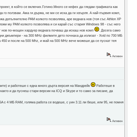
 проект, в който се включих.Готино.Много се кефех да гледам графиката как
да го ползвам. Ама ги държа, не ми се иска да ги хвърля. А най-първия комп,
а допълнително РАМ колкото позволява, аре веднага нов (тоя със Athlon XP
ложи му РАМ колкото позволява и си карай със стария Windows 98 - със него
скат нов по-мощен хардуер веднага почваш да искаш нов комп
. Досега само
ни джъмпери - на 300 MHz филмите дето почнаха да излизат - Xvid по 700 МБ
а 450 и после на 500 Mhz, и май на 500 MHz вече можеше да се пускат тея
Активен
шните) и работеше с една много дърта версия на Мандрейк
Работеше в
акто и да пуснеш стари версии на ICQ и Skype и то само за писане, да
 с 4 МБ RAM, голяма работа се водеше, с уин 3.11 ли беше, или 95, не помня
Активен