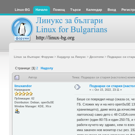
Linux-BG
Начало
Помощ
Търси
Календар
Вход
Регистр
Linux за българи: Форуми
>
Хардуер за Линукс
>
Десктопи
>
Подкарах си стар
Страници: [
1
]
2
Надолу
Автор
Тема: Подкарах си стария (настолен) ком
linuxandor
Подкарах си стария (наст
Напреднали
«
-:
Oct 15, 2022, 23:11 »
Публикации: 62
Беше се повредил нещо (оказа се, че
Distribution: Debian, openSuSE
ГБ. Сложих му и на него openSuSE 13
Window Manager: KDE, Xfce
хранилището), даже мога да изчислява
лаптопска) само дето с 48 CUDA core
работят (един 80 ГБ и един 250 ГБ, и
работи кучето му здраво, хем го взе
има закачен нов монитор със рез. 19