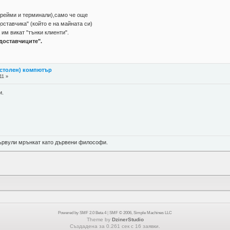
фрейми и терминали),само че още
оставчика" (който е на майната си)
 им викат "тънки клиенти".
доставчиците".
астолен) компютър
11 »
и.
 цървули мрънкат като дървени философи.
Powered by SMF 2.0 Beta 4
|
SMF © 2006, Simple Machines LLC
Theme by
DzinerStudio
Създадена за 0.261 сек с 16 заявки.