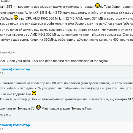
 какво
ект - SETI - търсене на извънземен разум в космоса, от вкъщи
)). Този беше първия
един имам - със Athlon XP 1.5 GHz и 3 ГБ макс на дъното, и той стои и незнам за какво 
li Aladin
със CPU AMD K6-2 300 MHz и 32 МБ РАМ, макс 384 МБ и вместо да му слож
как са нещата със хардуера и софтуера (че има бурно развитие ясно) си викам "абе с
 и си го ползвай докато издържи, ама като си малък и като ти кажат, че новите игри и
ал - тоя първия със AMD K6-2 300 MHz, по принцип не съм тъй да овърклоквам. Със ед
 можеха да вървят. Качих на 350MHz, работеше стабилно, после качих на 400, после н
linuxandor
»
near. Open your mind. This has been the first real transmission of the signal.
астолен) компютър
5 »
н лаптоп с интелски процесор на 600 мхз, по спомен (ама дебел лаптоп, не като сега
 с кабел( или с един УСБ уайърлес, че фабрично нямаше) и да си прочетеш пощата, к
- насича кадрите яко
X на 40 мегахерца, бях го овърклокнал с джъмперче на 66 мегахерца, видеокарта VESA
осле излезе Пентиум 75
Май имаше и един Пентиум Про..
 Nik123
»
астолен) компютър
4 »