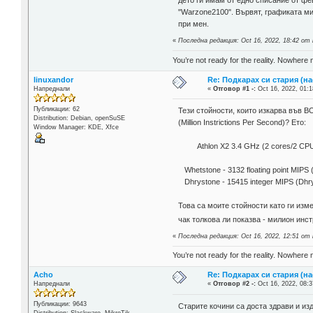
дето ги имам от едно списание от фев. 
"Warzone2100". Вървят, графиката ми
при мен.
«
Последна редакция: Oct 16, 2022, 18:42 от 
You’re not ready for the reality. Nowhere 
linuxandor
Re: Подкарах си стария (н
Напреднали
«
Отговор #1 -:
Oct 16, 2022, 01:1
Публикации: 62
Тези стойности, които изкарва във B
Distribution: Debian, openSuSE
(Million Instrictions Per Second)? Ето:
Window Manager: KDE, Xfce
Athlon X2 3.4 GHz (2 cores/2 CPUs)
Whetstone - 3132 floating point MI
Dhrystone - 15415 integer MIPS (D
Това са моите стойности като ги изм
чак толкова ли показва - милион инс
«
Последна редакция: Oct 16, 2022, 12:51 от 
You’re not ready for the reality. Nowhere 
Acho
Re: Подкарах си стария (н
Напреднали
«
Отговор #2 -:
Oct 16, 2022, 08:3
Публикации: 9643
Старите кочини са доста здрави и изд