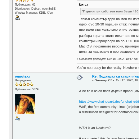
Цитат
Публикации: 62
Distribution: Debian, openSuSE
"Първият ми собствен комп беше 486
Window Manager: KDE, Xfce
такъв компютър дори на мен ми изгл
едно, със 20-30 годишен стаж, почна
програми със колко много инструкции 
разбера хората, които искат все по-
компютри и процесори на по 1-50-100
Mac OS, по-ранните версии, примерно 
цели, за навлизане в програмирането
«
Последна редакция: Oct 16, 2022, 18:47 от 
You’re not ready for the reality. Nowhere 
remotexx
Re: Подкарах си стария (н
Напреднали
«
Отговор #10 -:
Oct 17, 2022, 18:
Публикации: 5879
А бе то и аз си пазя дъртия правец а
https://www.chainguard.dev/unchained/int
Wolfi, the first community Linux (un)dist
a distribution designed for container/cl
WTH is an Undistro?
If you made it this far and have been as