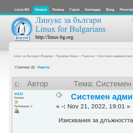
Linux-BG
Начало
Помощ
Търси
Календар
Вход
Регистр
Linux за българи: Форуми
>
Трудова борса
>
Търсене
>
Системен администрат
Страници: [
1
]
Надолу
Автор
Тема: Системен
dt123
Системен адми
Новаци
«
-:
Nov 21, 2022, 19:01 »
Публикации: 2
Изисквания за длъжността