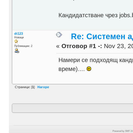
Кандидатстване чрез jobs.
dt123
Re: Системен 
Новаци
«
Отговор #1 -:
Nov 23, 20
Публикации: 2
Намери се подходящ канди
време)....
Страници: [
1
]
Нагоре
Powered by SMF 2.0