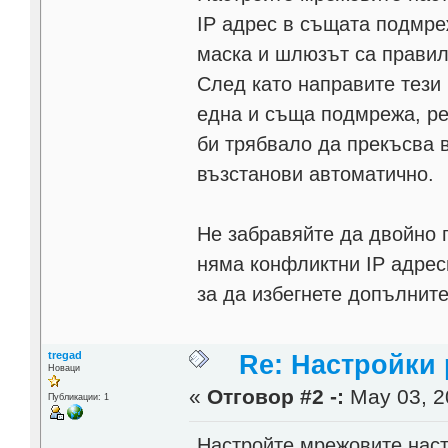
IP адрес в същата подмре
маска и шлюзът са правил
След като направите тези 
една и съща подмрежа, ре
би трябвало да прекъсва в
възстанови автоматично.
Не забравяйте да двойно 
няма конфликтни IP адрес
за да избегнете допълнит
tregad
Re: Настройки 
Новаци
«
Отговор #2 -:
May 03, 2
Публикации: 1
Настройте мрежовите наст