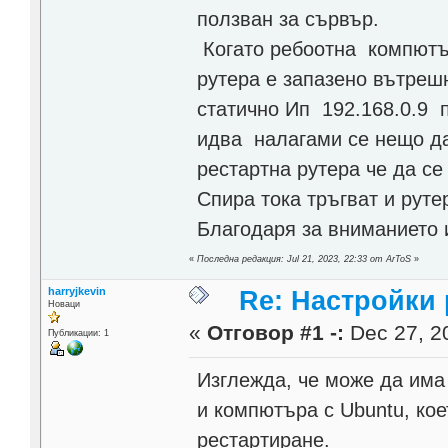
ползван за сървър.
Когато ребоотна компютър
рутера е запазено вътрешн
статично Ип 192.168.0.9 
идва налагами се нещо да
рестартна рутера че да се
Спира тока тръгват и руте
Благодаря за вниманието 
«
Последна редакция: Jul 21, 2023, 22:33 от ArToS
»
harryjkevin
Re: Настройки 
Новаци
«
Отговор #1 -:
Dec 27, 20
Публикации: 1
Изглежда, че може да има
и компютъра с Ubuntu, кое
рестартиране.