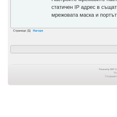
статичен IP адрес в същат
мрежовата маска и портът
Страници: [
1
]
Нагоре
Powered by SMF 2.0
Th
Създадена