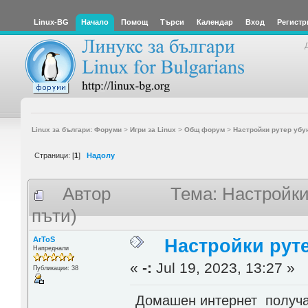
Linux-BG
Начало
Помощ
Търси
Календар
Вход
Регистр
Linux за българи: Форуми
>
Игри за Linux
>
Общ форум
>
Настройки рутер убун
Страници: [
1
]
Надолу
Автор
Тема: Настройки
пъти)
ArToS
Настройки руте
Напреднали
«
-:
Jul 19, 2023, 13:27 »
Публикации: 38
Домашен интернет получав