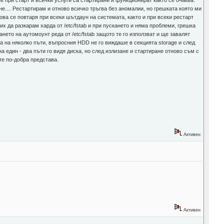
 при старт и всички услуги са стартирани и функционират както се очаква.
ане.... Рестартирам и отново всичко тръгва без аномалии, но грешката която ми
това се повтаря при всеки шътдаун на системата, както и при всеки рестарт
 да разкарам харда от /etc/fstab и при пускането и няма проблеми, грешка
ането на аутомоунт реда от /etc/fstab защото те го използват и ще завалят
а на няколко пъти, въпросния HDD не го виждаше в секцията storage и след
 един - два пъти го видя диска, но след излизане и стартиране отново съм с
те по-добра представа.
Активен
Активен