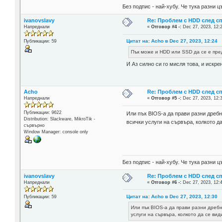
Без подпис - най-хубу. Че тука разни
ivanovslavy
Re: Проблем с HDD след с
Напреднали
«
Отговор #4 -:
Dec 27, 2023, 12:
Цитат на: Acho в Dec 27, 2023, 12:24
Публикации: 59
Пък може и HDD или SSD да се е пре
И Аз силно си го мисля това, и искре
Acho
Re: Проблем с HDD след с
Напреднали
«
Отговор #5 -:
Dec 27, 2023, 12:
Публикации: 9622
Или пък BIOS-а да прави разни дребни
Distribution: Slackware, MikroTik -
всички услуги на сървъра, колкото д
сървърно
Window Manager: console only
Без подпис - най-хубу. Че тука разни
ivanovslavy
Re: Проблем с HDD след с
Напреднали
«
Отговор #6 -:
Dec 27, 2023, 12:
Цитат на: Acho в Dec 27, 2023, 12:30
Публикации: 59
Или пък BIOS-а да прави разни дребн
услуги на сървъра, колкото да се вид