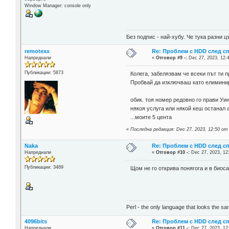
Window Manager: console only
Без подпис - най-хубу. Че тука разни
remotexx
Re: Проблем с HDD след с
Напреднали
«
Отговор #9 -:
Dec 27, 2023, 12:
Публикации: 5873
Колега, забелязвам че всеки път ти 
Пробвай да изключваш като елиминира
обик. тоя номер редовно го прави Уи
някоя услуга или някой кеш останал а
...моите 5 цента
«
Последна редакция: Dec 27, 2023, 12:50 от
Naka
Re: Проблем с HDD след с
Напреднали
«
Отговор #10 -:
Dec 27, 2023, 12
Публикации: 3469
Щом не го открива понягога и в биос
Perl - the only language that looks the s
4096bits
Re: Проблем с HDD след с
Напреднали
«
Отговор #11 -:
Dec 27, 2023, 12