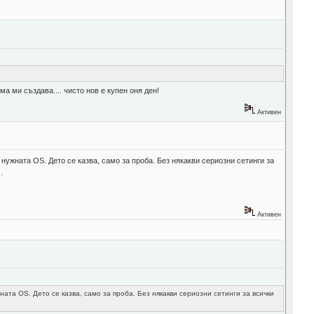
ма ми създава.... чисто нов е купен оня ден!
Активен
 нужната OS. Дето се казва, само за проба. Без някакви сериозни сетинги за
.
Активен
ната OS. Дето се казва, само за проба. Без някакви сериозни сетинги за всички