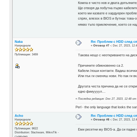
Компа е чисто нов и двата допълните
Ще отворя да побутна първо кабелите
което ми казвате е хардуерен пробле
спрях, влезох в BIOS и бутнах това-о
някво тъпо приключение, което се н
Naka
Re: Проблем с HDD след с
Напреднали
«
Отговор #7 -:
Dec 27, 2023, 12:
Публикации: 3469
Такова нещо с неоткриването на диск
Причините обикновенно са 2.
Кабели /лоши контакти. Вадиш всички
Или пък ги сменяш нови. Но пак ги в
Другата честа причина да не се откр
едно фииуууул....
«
Последна редакция: Dec 27, 2023, 12:48 от
Perl - the only language that looks the s
Acho
Re: Проблем с HDD след с
Напреднали
«
Отговор #8 -:
Dec 27, 2023, 12:
Публикации: 9622
Еми ресетни му BIOS-а. Да си падне 
Distribution: Slackware, MikroTik -
сървърно