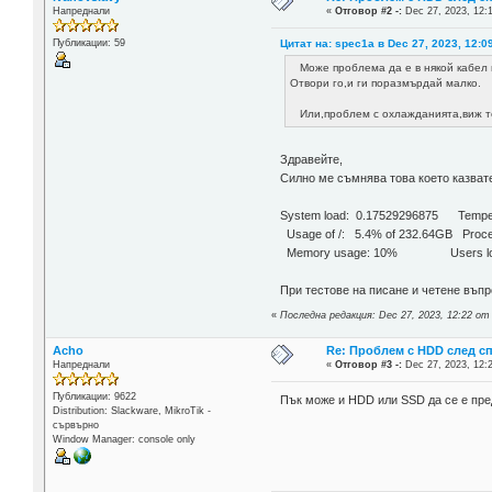
Напреднали
«
Отговор #2 -:
Dec 27, 2023, 12:
Цитат на: spec1a в Dec 27, 2023, 12:0
Публикации: 59
Може проблема да е в някой кабел и
Отвори го,и ги поразмърдай малко.
Или,проблем с охлажданията,виж те
Здравейте,
Силно ме съмнява това което казвате
System load: 0.17529296875 Te
Usage of /: 5.4% of 232.64GB 
Memory usage: 10% Users l
При тестове на писане и четене въп
«
Последна редакция: Dec 27, 2023, 12:22 от 
Acho
Re: Проблем с HDD след с
Напреднали
«
Отговор #3 -:
Dec 27, 2023, 12:
Публикации: 9622
Пък може и HDD или SSD да се е пре
Distribution: Slackware, MikroTik -
сървърно
Window Manager: console only