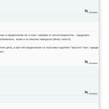
Активен
ане а предполагам не го изкл. направо от копчето/щепсела - хардуерно.
облемната.. може и по няколко наведнъж (binary search)
тене дяла, а при теб предполагам се получава подопбно "мръсно" изкл. заради
ги..
Активен
Активен