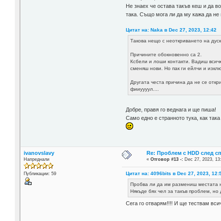
Не знаех че остава такъв кеш и да в
така. Също мога ли да му кажа да не
Цитат на: Naka в Dec 27, 2023, 12:42
Такова нещо с неоткриването на дуск
Причините обокновенно са 2.
Ксбели и лоши контакти. Вадиш всичк
сменяш нови. Но пак ги ейлчи и изкл
Другата честа причина да не се откр
фииуууул....
Добре, правя го веднага и ще пиша!
Само едно е странното тука, как так
ivanovslavy
Re: Проблем с HDD след с
Напреднали
«
Отговор #13 -:
Dec 27, 2023, 13
Цитат на: 4096bits в Dec 27, 2023, 12:
Публикации: 59
Пробва ли да им размениш местата 
Някъде бях чел за такъв проблем, но
Сега го отварям!!!! И ще тествам вс