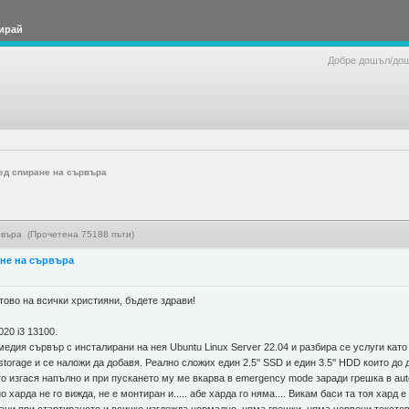
ирай
Добре дошъл/до
ед спиране на сървъра
рвъра (Прочетена 75188 пъти)
не на сървъра
ово на всички християни, бъдете здрави!
20 i3 13100.
дия сървър с инсталирани на нея Ubuntu Linux Server 22.04 и разбира се услуги като 
age и се наложи да добавя. Реално сложих един 2.5'' SSD и един 3.5'' HDD които до 
го изгася напълно и при пускането му ме вкарва в emergency mode заради грешка в aut
харда не го вижда, не е монтиран и..... абе харда го няма.... Викам баси та тоя хард е