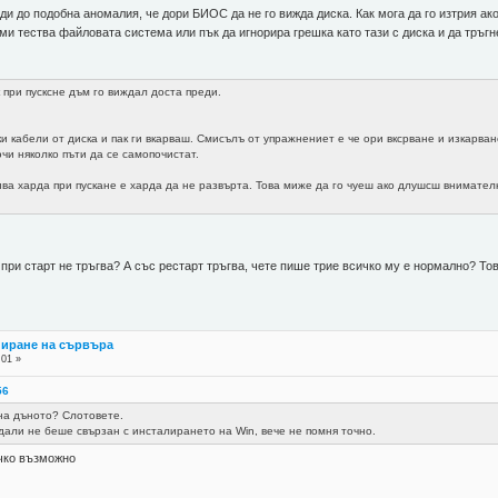
оди до подобна аномалия, че дори БИОС да не го вижда диска. Как мога да го изтрия ак
 ми тества файловата система или пък да игнорира грешка като тази с диска и да тръгн
 при пусксне дъм го виждал доста преди.
и кабели от диска и пак ги вкарваш. Смисълъ от упражнениет е че ори вксрване и изкарване
ючи няколко пъти да се самопочистат.
ива харда при пускане е харда да не развърта. Това миже да го чуеш ако длушсш внимател
а при старт не тръгва? А със рестарт тръгва, чете пише трие всичко му е нормално? То
пиране на сървъра
:01 »
56
на дъното? Слотовете.
 дали не беше свързан с инсталирането на Win, вече не помня точно.
ичко възможно