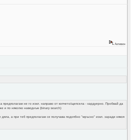
Активен
 а предполагам не го изкл. направо от копчето/щепсела - хардуерно. Пробвай да
 и по няколко наведнъж (binary search)
 дяла, а при теб предполагам се получава подопбно "мръсно" изкл. заради някоя