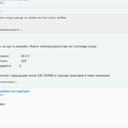
19 »
9
ли нещо някъде не прави контакт както трябва.
мпературите ...
, но ще го направя. Иначе температурата при лог изглежда супер:
mperature: 34.0 C
Processes: 225
ogged in: 0
росният хард държи около 240-250МБ в секунда трансфер и няма аномалии.
ivanovslavy
»
пиране на сървъра
24 »
дал.