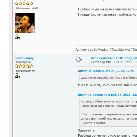
Публикации: 9698
Пробва ли да им размениш местата н
Някъде бях чел за такъв проблем, но
As they say in Mexico, "Dasvidaniya!" Dow
ivanovslavy
Re: Проблем с HDD след с
Напреднали
«
Отговор #12 -:
Dec 27, 2023, 13
Цитат на: Naka в Dec 27, 2023, 12:50
Публикации: 59
Щом не го открива понягога и в био
И аз тъ мисля, но също така тайно се
Цитат на: remotexx в Dec 27, 2023, 12
Колега, забелязвам че всеки път ти 
изключваш като елиминираш всичките 
обик. тоя номер редовно го прави Уи
услуга или някой кеш останал активен
...моите 5 цента
Здравейте,
Разбира се, че не го изключвам от ко