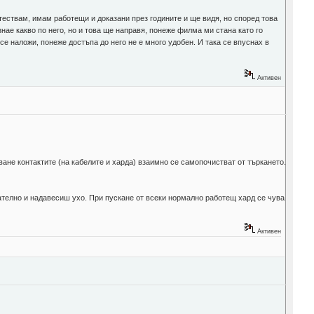
 тествам, имам работещи и доказани през годините и ще видя, но според това
нае какво по него, но и това ще направя, понеже филма ми стана като го
се наложи, понеже достъпа до него не е много удобен. И така се впуснах в
Активен
ване контактите (на кабелите и харда) взаимно се самопочистват от търкането.
мателно и надавесиш ухо. При пускане от всеки нормално работещ хард се чува
Активен