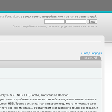
шла,
Гост
. Моля,
въведи своето потребителско име
или
се регистрирай
.
Влез с потребителско име, парола и продължителност на сесията
« назад
напред »
ИЗПЕЧАТАЙ
Jellyfin, SSH, NFS, FTP, Samba, Transmission-Daemon.
днес нямаха проблеми, или поне не съм забелязал да има такива, понеже е
omont HDD. Тръгва със логнат root и първото нещо което погледнах е дали
 чисто нов, кво му стана.... Рестартирам аз и системата тръгна без грешки, и