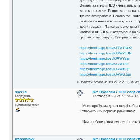
двата допълнителни харда са монтира
Влизам аз в този HDD - чета, пиша, т
даде ме озадачи. Реших да го спра на
тръгва без проблем. Реално грешката
разбира се няма и всичко тръгва.... 
други грешки.... Та какъв може да м
излизане от БИОС и стартиране на си
грешка за аутомоунт. Сугирно аз неп
https://freeimage.host/i/JRWYDOX
https://freeimage.host/i/JRWYLUN
https://freeimage.host/i/JRWYslp
https://freeimage.host/i/JRWYifR
https://freeimage.host/i/JRWlBPj
https://freeimage.host/i/JRWGJqu
«
Последна редакция: Dec 27, 2023, 12:07 от 
spec1a
Re: Проблем с HDD след с
Напреднали
«
Отговор #1 -:
Dec 27, 2023, 12:
Публикации: 6979
Може проблема да е в някой кабел и
Отвори го,и ги поразмърдай малко.
Или,проблем с охлажданията,виж те
ivanovslavy
Re: Проблем с HDD след с