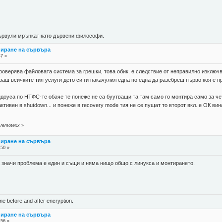
 цървули мрънкат като дървени философи.
пиране на сървъра
47 »
проверява файловата система за грешки, това обик. е следствие от неправилно изключв
ш всичките тия услуги дето си ги накачулил една по една да разебреш първо коя е пр
ндоуса по НТФС-те обаче те понеже не са буутващи та там само го монтира само за че
ктивен в shutdown... и понеже в recovery mode тия не се пущат то второт вкл. е ОК вина
 remotexx
»
пиране на сървъра
:50 »
а значи проблема е един и същи и няма нищо общо с линукса и монтирането.
ame before and after encryption.
пиране на сървъра
:56 »