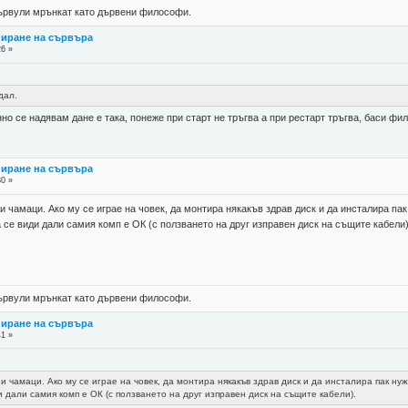
 цървули мрънкат като дървени философи.
пиране на сървъра
26 »
дал.
нно се надявам дане е така, понеже при старт не тръгва а при рестарт тръгва, баси фил
пиране на сървъра
30 »
 чамаци. Ако му се играе на човек, да монтира някакъв здрав диск и да инсталира пак
а се види дали самия комп е ОК (с ползването на друг изправен диск на същите кабели)
 цървули мрънкат като дървени философи.
пиране на сървъра
41 »
и чамаци. Ако му се играе на човек, да монтира някакъв здрав диск и да инсталира пак нуж
и дали самия комп е ОК (с ползването на друг изправен диск на същите кабели).