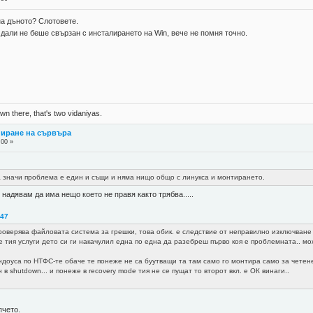
а дъното? Слотовете.
 дали не беше свързан с инсталирането на Win, вече не помня точно.
n there, that's two vidaniyas.
пиране на сървъра
:00 »
са значи проблема е един и същи и няма нищо общо с линукса и монтирането.
 надявам да има нещо което не правя както трябва.....
:47
проверява файловата система за грешки, това обик. е следствие от неправилно изключване
тия услуги дето си ги накачулил една по една да разебреш първо коя е проблемната.. може
ндоуса по НТФС-те обаче те понеже не са буутващи та там само го монтира само за четене
 в shutdown... и понеже в recovery mode тия не се пущат то второт вкл. е ОК винаги..
пчето.