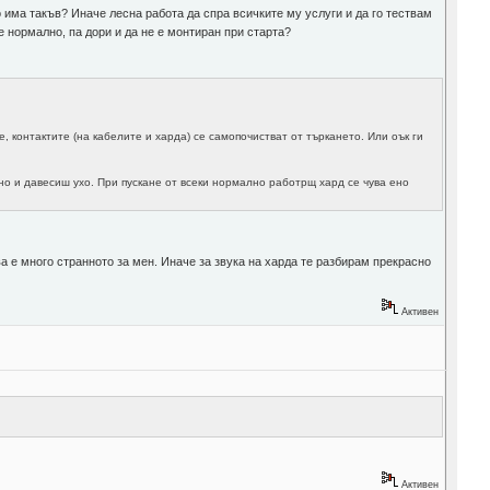
о има такъв? Иначе лесна работа да спра всичките му услуги и да го тествам
е нормално, па дори и да не е монтиран при старта?
, контактите (на кабелите и харда) се самопочистват от търкането. Или оък ги
но и давесиш ухо. При пускане от всеки нормално работрщ хард се чува ено
ва е много странното за мен. Иначе за звука на харда те разбирам прекрасно
Активен
Активен