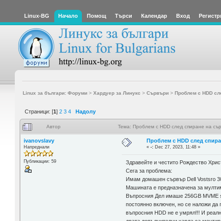
Linux-BG
Начало
Помощ
Търси
Календар
Вход
Регистр
Linux за българи: Форуми
>
Хардуер за Линукс
>
Сървъри
>
Проблем с HDD сл
Страници: [
1
]
2
3
4
Надолу
Автор
Тема: Проблем с HDD след спиране на съ
ivanovslavy
Проблем с HDD след спира
Напреднали
«
-:
Dec 27, 2023, 11:48 »
Публикации: 59
Здравейте и честито Рождество Христ
Сега за проблема:
Имам домашен сървър Dell Vostsro 30
Машината е предназначена за мултиме
Въпросния Дел имаше 256GB MVME stor
постоянно включен, но се наложи да 
въпросния HDD не е умрял!!! И реално 