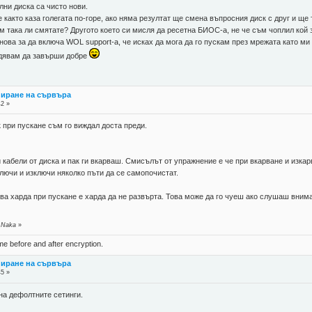
лни диска са чисто нови.
 както каза голегата по-горе, ако няма резултат ще смена въпросния диск с друг и ще
м така ли смятате? Другото което си мисля да ресетна БИОС-а, не че съм чоплил кой з
нова за да включа WOL support-a, че исках да мога да го пускам през мрежата като ми 
адявам да завърши добре
пиране на сървъра
42 »
 при пускане съм го виждал доста преди.
 кабели от диска и пак ги вкарваш. Смисълът от упражнение е че при вкарване и изкар
ключи и изключи няколко пъти да се самопочистат.
ива харда при пускане е харда да не развърта. Това може да го чуеш ако слушаш вни
 Naka
»
ame before and after encryption.
пиране на сървъра
45 »
на дефолтните сетинги.