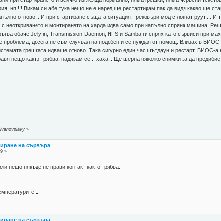
ни при стартирането и всичко изглежда нормално, няма грешки, няма червени текстове
рия, нп.!!! Викам си абе тука нещо не е наред ще рестартирам пак да видя какво ще ст
пълно отново... И при стартиране същата ситуация - рековъри мод с логнат руут.... И 
 с неоткриването и монтирането на харда идва само при напълно спряна машина. Реших
Тръгва обаче Jellyfin, Transmission-Daemon, NFS и Samba ги спрях като сървиси при мах
и е проблема, досега не съм случвал на подобен и се нуждая от помощ. Влизах в БИОС-
стемата грешката идваше отново. Така сигурно един час шътдаун и рестарт, БИОС-а на
равя нещо както трябва, надявам се... хаха... Ще шерна няколко снимки за да предибие
ivanovslavy
»
пиране на сървъра
09 »
ли нещо някъде не прави контакт както трябва.
мпературите ...
пиране на сървъра