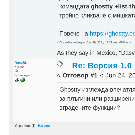
командата
ghostty +list-
тройно кликване с мишкат
Повече на
https://ghostty.o
«
Последна редакция: Dec 29, 2024, 19:22 от 4096bits
»
As they say in Mexico, "Dasvi
RoseBL
Re: Версия 1.0
Новаци
«
Отговор #1 -:
Jun 24, 20
Публикации: 1
Ghostty изглежда впечатл
за плъгини или разширени
вградените функции?
Страници: [
1
]
Нагоре