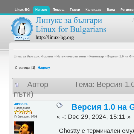
Linux-BG
Начало
Помощ
Търси
Календар
Вход
Регистр
Linux за българи: Форуми
>
Нетехнически теми
>
Коментар
>
Версия 1.0 на Gh
Страници: [
1
]
Надолу
Автор
Тема: Версия 1.
пъти)
4096bits
Версия 1.0 на 
Напреднали
«
-:
Dec 29, 2024, 15:11 »
Публикации: 9703
Ghostty е терминален емул