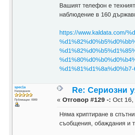
Вашият телефон е техният
наблюдение в 160 държав
https://www.kaldata.
%d1%82%d0%b5%d0%bb%
%d1%82%d0%b5%d1%85%
%d1%80%d0%b0%d0%b4%d
%d1%81%d1%8a%d0%b7-60
spec1a
Re: Сериозни 
Напреднали
«
Отговор #129 -:
Oct 16,
Публикации: 6989
Няма криптиране в спътни
съобщения, обаждания и 