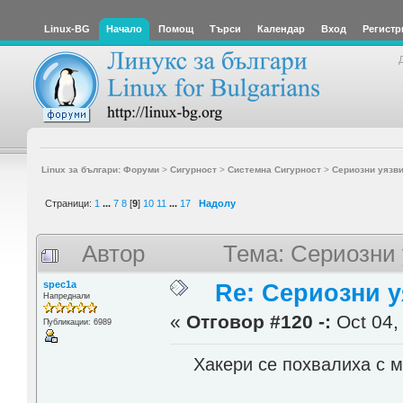
Linux-BG
Начало
Помощ
Търси
Календар
Вход
Регистр
Linux за българи: Форуми
>
Сигурност
>
Системна Сигурност
>
Сериозни уязв
Страници:
1
...
7
8
[
9
]
10
11
...
17
Надолу
Автор
Тема: Сериозни 
spec1a
Re: Сериозни 
Напреднали
«
Отговор #120 -:
Oct 04,
Публикации: 6989
Хакери се похвалиха с м