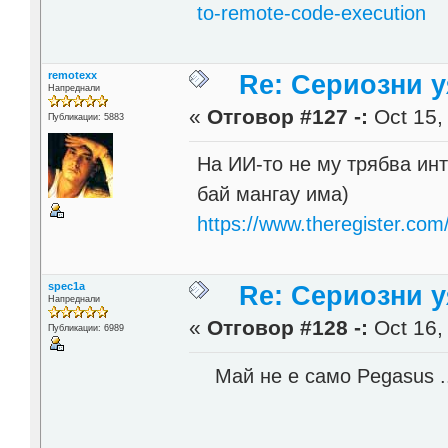
to-remote-code-execution
remotexx
Re: Сериозни 
Напреднали
«
Отговор #127 -:
Oct 15,
Публикации: 5883
На ИИ-то не му трябва инт
бай мангау има)
https://www.theregister.co
spec1a
Re: Сериозни 
Напреднали
«
Отговор #128 -:
Oct 16,
Публикации: 6989
Май не е само Pegasus ..