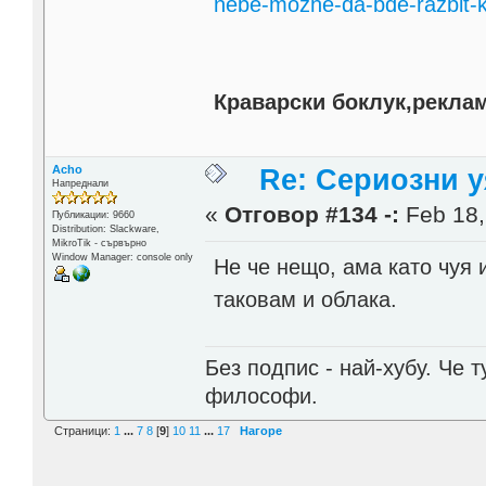
nebe-mozhe-da-bde-razbit-ka
Краварски боклук,реклам
Acho
Re: Сериозни 
Напреднали
«
Отговор #134 -:
Feb 18,
Публикации: 9660
Distribution: Slackware,
MikroTik - сървърно
Window Manager: console only
Не че нещо, ама като чуя 
таковам и облака.
Без подпис - най-хубу. Че 
философи.
Страници:
1
...
7
8
[
9
]
10
11
...
17
Нагоре