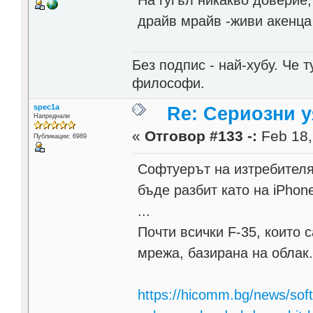
драйв мрайв -живи акенца 
Без подпис - най-хубу. Че 
философи.
spec1a
Re: Сериозни 
Напреднали
«
Отговор #133 -:
Feb 18,
Публикации: 6989
Софтуерът на изтребителя
бъде разбит като на iPhone
...
Почти всички F-35, които 
мрежа, базирана на облак
https://hicomm.bg/news/softu