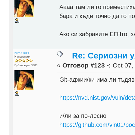
Аааа там ли го преместиха
бара и къде точно да го по
Ако си забравите ЕГНто, з
remotexx
Re: Сериозни 
Напреднали
«
Отговор #123 -:
Oct 07,
Публикации: 5883
Git-аджии/ки има ли тъдя
https://nvd.nist.gov/vuln/de
и/ли за по-лесно
https://github.com/vin01/p