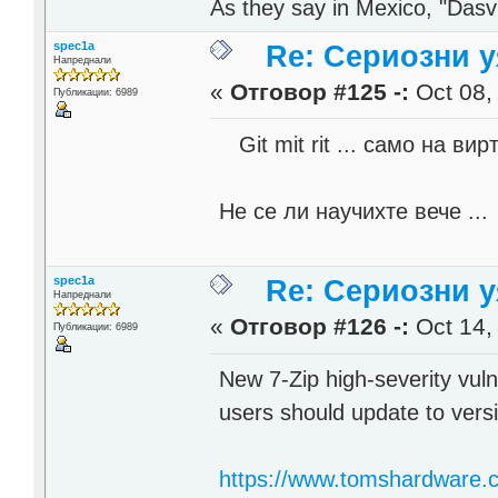
As they say in Mexico, "Dasvi
spec1a
Re: Сериозни 
Напреднали
«
Отговор #125 -:
Oct 08,
Публикации: 6989
Git mit rit ... само на вир
Не се ли научихте вече ...
spec1a
Re: Сериозни 
Напреднали
«
Отговор #126 -:
Oct 14,
Публикации: 6989
New 7-Zip high-severity vul
users should update to ver
https://www.tomshardware.co