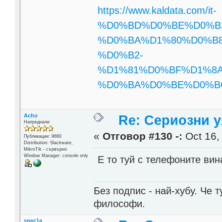
https://www.kaldata.com/it-
%D0%BD%D0%BE%D0%B
%D0%BA%D1%80%D0%B
%D0%B2-
%D1%81%D0%BF%D1%8
%D0%BA%D0%BE%D0%BC%
Acho
Re: Сериозни 
Напреднали
«
Отговор #130 -:
Oct 16,
Публикации: 9660
Distribution: Slackware,
MikroTik - сървърно
Window Manager: console only
Е то туй с телефоните вин
Без подпис - най-хубу. Че 
философи.
spec1a