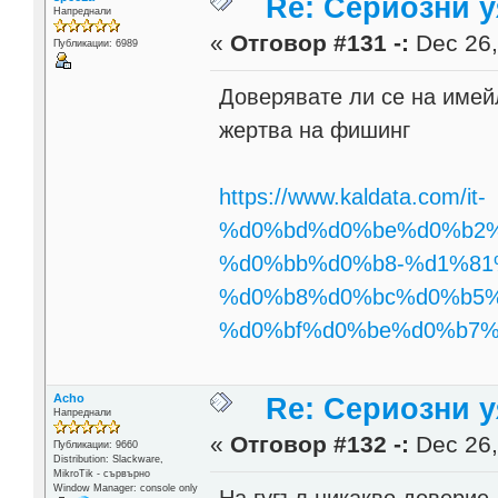
Re: Сериозни 
Напреднали
«
Отговор #131 -:
Dec 26,
Публикации: 6989
Доверявате ли се на имей
жертва на фишинг
https://www.kaldata.com/it-
%d0%bd%d0%be%d0%b2%
%d0%bb%d0%b8-%d1%81
%d0%b8%d0%bc%d0%b5%
%d0%bf%d0%be%d0%b7%d
Acho
Re: Сериозни 
Напреднали
«
Отговор #132 -:
Dec 26,
Публикации: 9660
Distribution: Slackware,
MikroTik - сървърно
Window Manager: console only
На гугъл никакво доверие,