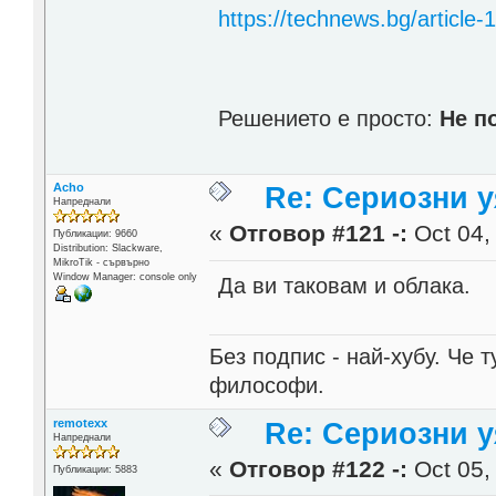
https://technews.bg/article
Решението е просто:
Не п
Acho
Re: Сериозни 
Напреднали
«
Отговор #121 -:
Oct 04,
Публикации: 9660
Distribution: Slackware,
MikroTik - сървърно
Window Manager: console only
Да ви таковам и облака.
Без подпис - най-хубу. Че 
философи.
remotexx
Re: Сериозни 
Напреднали
«
Отговор #122 -:
Oct 05,
Публикации: 5883