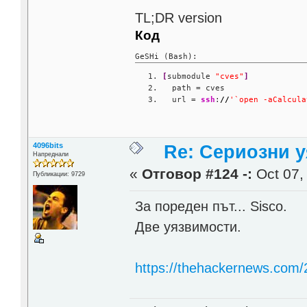
TL;DR version
Код
GeSHi (Bash):
[
submodule 
"cves"
]
  path = cves
  url = 
ssh
:
//
'`open -aCalcula
4096bits
Re: Сериозни 
Напреднали
«
Отговор #124 -:
Oct 07,
Публикации: 9729
За пореден път... Sisco.
Две уязвимости.
https://thehackernews.com/