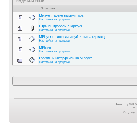
ПОДОБНИ ТЕМИ
Заглавие
Mplayer, гасене на монитора
Настройка на програми
Странен проблем с Mplayer
Настройка на програми
MPlayer от конзола и субтитри на кирилица
Настройка на програми
MPlayer
Настройка на програми
Графични интерфейси на MPlayer.
Настройка на програми
Powered by SMF 2.0
Th
Създадена