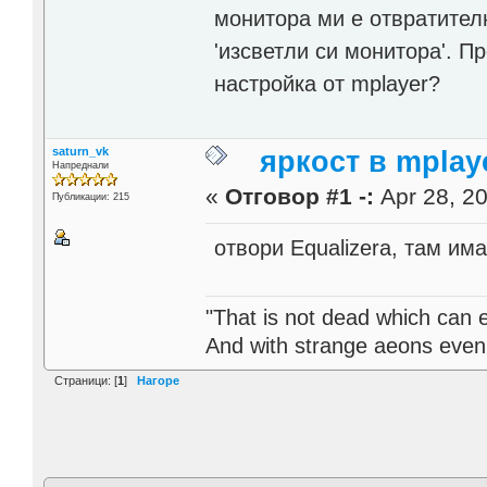
монитора ми е отвратителн
'изсветли си монитора'. П
настройка от mplayer?
saturn_vk
яркост в mplay
Напреднали
«
Отговор #1 -:
Apr 28, 20
Публикации: 215
отвори Equalizera, там им
"That is not dead which can et
And with strange aeons even
Страници: [
1
]
Нагоре