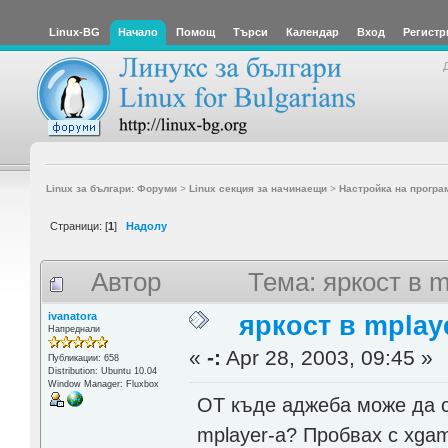
Linux-BG
Начало
Помощ
Търси
Календар
Вход
Регистр
Linux за българи: Форуми
>
Linux секция за начинаещи
>
Настройка на програ
Страници: [
1
]
Надолу
Автор
Тема: яркост в 
ivanatora
яркост в mplay
Напреднали
«
-:
Apr 28, 2003, 09:45 »
Публикации: 658
Distribution: Ubuntu 10.04
Window Manager: Fluxbox
ОТ къде аджеба може да се
mplayer-a? Пробвах с xgam