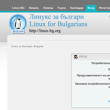
Linux-BG
Начало
Помощ
Търси
Календар
Вход
Регистр
Linux за българи: Форуми
ВХОД
Потребителс
П
Продължителност на се
Запомни потребителскот
З