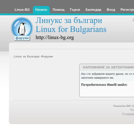
Linux-BG
Начало
Помощ
Търси
Календар
Вход
Регистр
Linux за българи: Форуми
НАПОМНЯНЕ ЗА АВТЕНТИФИ
Ако сте забравили вашите данни, не се 
започнем намирането им.
Потребителско Име/Е-мейл:
Powered by SMF 2.0
Th
Създаден