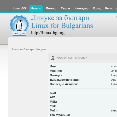
Linux-BG
Начало
Помощ
Търси
Календар
Вход
Регистр
Linux за българи: Форуми
НАКРАТКО - SPOOKY
Име:
spo
Мнения:
34 (
Позиция:
Нап
Дата на регистрация:
Aug 
Последно Активен:
Ник
ICQ:
AIM:
MSN:
YIM:
Мейл:
скр
Уеб страница: