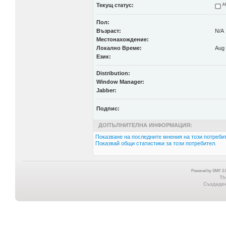
Текущ статус:
Н
Пол:
Възраст:
N/A
Местонахождение:
Локално Време:
Aug 
Език:
Distribution:
Window Manager:
Jabber:
Подпис:
ДОПЪЛНИТЕЛНА ИНФОРМАЦИЯ:
Показване на последните мнения на този потребит
Показвай общи статистики за този потребител.
Powered by SMF 2.0
Th
Създадена