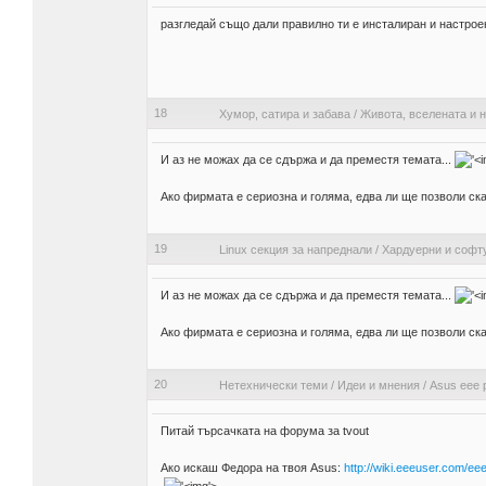
разгледай също дали правилно ти е инсталиран и настрое
18
Хумор, сатира и забава
/
Живота, вселената и н
И аз не можах да се сдържа и да преместя темата...
Ако фирмата е сериозна и голяма, едва ли ще позволи ска
19
Linux секция за напреднали
/
Хардуерни и софт
И аз не можах да се сдържа и да преместя темата...
Ако фирмата е сериозна и голяма, едва ли ще позволи ска
20
Нетехнически теми
/
Идеи и мнения
/
Asus eee 
Питай търсачката на форума за tvout
Ако искаш Федора на твоя Asus:
http://wiki.eeeuser.com/eee