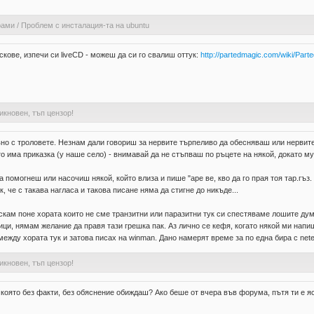
рами
/
Проблем с инсталация-та на ubuntu
кове, изпечи си liveCD - можеш да си го свалиш оттук:
http://partedmagic.com/wiki/Pa
бикновен, тъп цензор!
вно с троловете. Незнам дали говориш за нервите търпеливо да обесняваш или нервите,
то има приказка (у наше село) - внимавай да не стъпваш по ръцете на някой, докато му
 помогнеш или насочиш някой, който влиза и пише "аре ве, кво да го прая тоя тар.гъз. 
, че с такава нагласа и такова писане няма да стигне до никъде...
 искам поне хората които не сме транзитни или паразитни тук си спестяваме лошите ду
и, нямам желание да правя тази грешка пак. Аз лично се кефя, когато някой ми напише
ежду хората тук и затова писах на winman. Дано намерят време за по една бира с net
бикновен, тъп цензор!
която без факти, без обяснение обиждаш? Ако беше от вчера във форума, пътя ти е яс