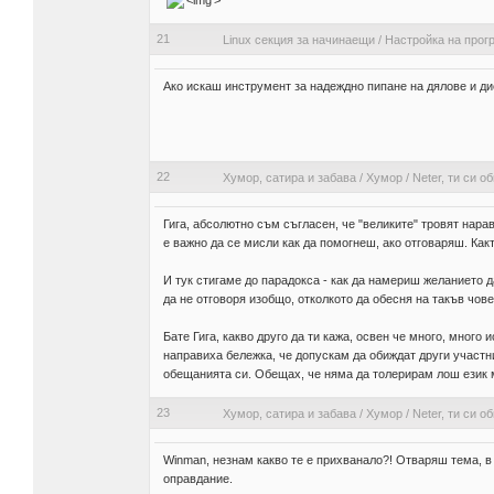
'>
21
Linux секция за начинаещи
/
Настройка на прог
Ако искаш инструмент за надеждно пипане на дялове и дис
22
Хумор, сатира и забава
/
Хумор
/
Neter, ти си о
Гига, абсолютно съм съгласен, че "великите" тровят нара
е важно да се мисли как да помогнеш, ако отговаряш. Как
И тук стигаме до парадокса - как да намериш желанието да
да не отговоря изобщо, отколкото да обесня на такъв човек
Бате Гига, какво друго да ти кажа, освен че много, много
направиха бележка, че допускам да обиждат други участниц
обещанията си. Обещах, че няма да толерирам лош език м
23
Хумор, сатира и забава
/
Хумор
/
Neter, ти си о
Winman, незнам какво те е прихванало?! Отваряш тема, в 
оправдание.