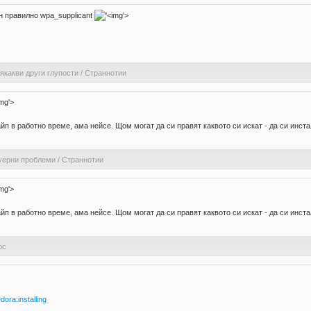
н правилно wpa_supplicant
'>
якакви други глупости
/
Страннотии
'>
йп в работно време, ама нейсе. Щом могат да си правят каквото си искат - да си инст
уерни проблеми
/
Страннотии
'>
йп в работно време, ама нейсе. Щом могат да си правят каквото си искат - да си инст
pc
dora:installing