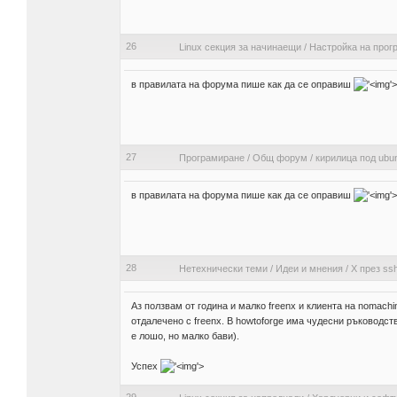
26
Linux секция за начинаещи
/
Настройка на прог
в правилата на форума пише как да се оправиш
'>
27
Програмиране
/
Общ форум
/
кирилица под ubu
в правилата на форума пише как да се оправиш
'>
28
Нетехнически теми
/
Идеи и мнения
/
X през ss
Аз ползвам от година и малко freenx и клиента на nomac
отдалечено с freenx. В howtoforge има чудесни ръководс
е лошо, но малко бави).
Успех
'>