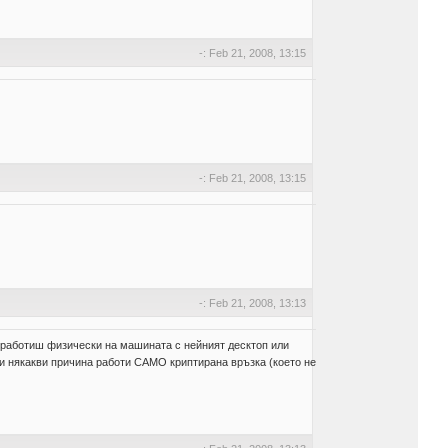
-: Feb 21, 2008, 13:15
-: Feb 21, 2008, 13:15
-: Feb 21, 2008, 13:13
и работиш физически на машината с нейният десктоп или
ди някакви причина работи САМО криптирана връзка (което не