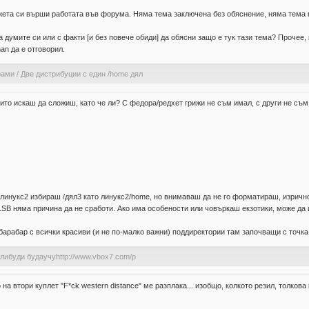
въжета си върши работата във форума. Няма тема заключена без обяснение, няма тема
 думите си или с факти [и без повече обиди] да обясни защо е тук тази тема? Прочее,
an да е отговорил.
рами
/
Две дистрибуции с един /home дял
оито искаш да сложиш, като че ли? С федора/редхет грижи не съм имал, с други не съм
линукс2 избираш /дял3 като линукс2/home, но внимаваш да не го форматираш, изрично
LSB няма причина да не сработи. Ако има особености или човъркаш екзотики, може да 
арабар с всички красиви (и не по-малко важни) поддиректории там започващи с точка (
улибуди будаучуhttp://www.vbox7.com/p
на втори куплет "F*ck western distance" ме разплака... изобщо, колкото резил, толкова