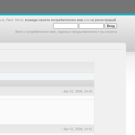
шла,
Гост
. Моля,
въведи своето потребителско име
или
се регистрирай
.
Влез с потребителско име, парола и продължителност на сесията
-: Apr 01, 2008, 14:43
-: Apr 01, 2008, 14:41