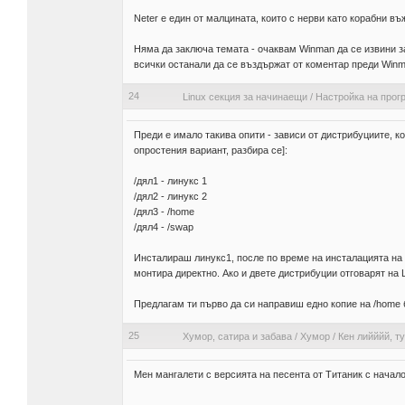
Neter е един от малцината, които с нерви като корабни 
Няма да заключа темата - очаквам Winman да се извини за
всички останали да се въздържат от коментар преди Winm
24
Linux секция за начинаещи
/
Настройка на прог
Преди е имало такива опити - зависи от дистрибуциите, к
опростения вариант, разбира се]:
/дял1 - линукс 1
/дял2 - линукс 2
/дял3 - /home
/дял4 - /swap
Инсталираш линукс1, после по време на инсталацията на 
монтира директно. Ако и двете дистрибуции отговарят на 
Предлагам ти първо да си направиш едно копие на /home б
25
Хумор, сатира и забава
/
Хумор
/
Кен лийййй, т
Мен мангалети с версията на песента от Титаник с начало 