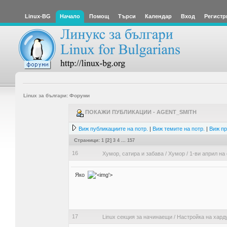
Linux-BG
Начало
Помощ
Търси
Календар
Вход
Регистр
Linux за българи: Форуми
ПОКАЖИ ПУБЛИКАЦИИ - AGENT_SMITH
Виж публикациите на потр.
|
Виж темите на потр.
|
Виж пр
Страници:
1
[
2
]
3
4
...
157
16
Хумор, сатира и забава
/
Хумор
/
1-ви април на 
Яко
'>
17
Linux секция за начинаещи
/
Настройка на хард