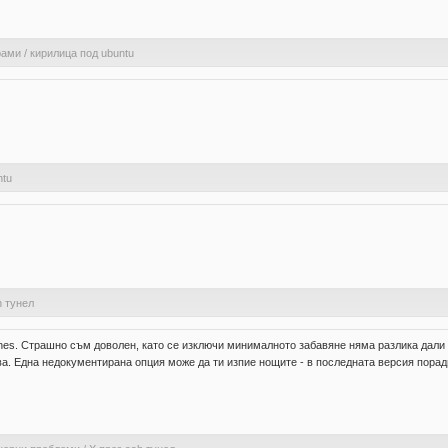
рами
/
кирилица под ubuntu
ntu
h тунел
hines. Страшно съм доволен, като се изключи минималното забавяне няма разлика дал
тва. Една недокументирана опция може да ти изпие нощите - в последната версия пора