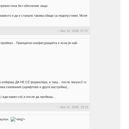
 преместена без обяснение защо.
 каквото и да е станало такива обиди са недопустими. Моля
-: Mar 10, 2008, 07:57
 пробвал... Принципно конфигурацията е ясна [в най-
 избираш ДА НЕ СЕ форматира, и така... после линукс2 го
има скапвания (шрифтове и други настройки)...
.еди-какво-си) и после да пробваш...
-: Mar 01, 2008, 19:23
 купон.
'>