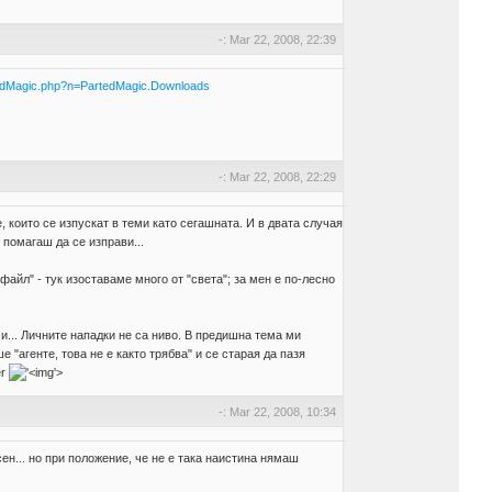
-: Mar 22, 2008, 22:39
rtedMagic.php?n=PartedMagic.Downloads
-: Mar 22, 2008, 22:29
 които се изпускат в теми като сегашната. И в двата случая
 помагаш да се изправи...
файл" - тук изоставаме много от "света"; за мен е по-лесно
ми... Личните нападки не са ниво. В предишна тема ми
 "агенте, това не е както трябва" и се старая да пазя
er
'>
-: Mar 22, 2008, 10:34
ен... но при положение, че не е така наистина нямаш