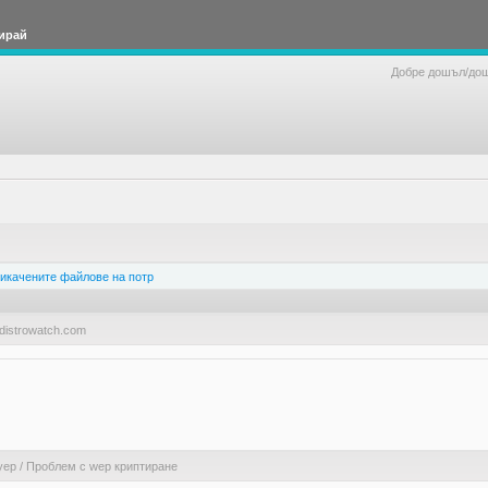
ирай
Добре дошъл/до
икачените файлове на потр
distrowatch.com
уер
/
Проблем с wep криптиране