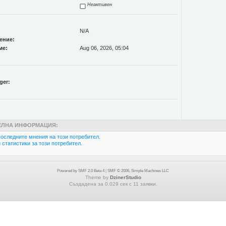
Неактивен
N/A
ение:
ме:
Aug 06, 2026, 05:04
ger:
ЛНА ИНФОРМАЦИЯ:
оследните мнения на този потребител.
статистики за този потребител.
Powered by SMF 2.0 Beta 4
|
SMF © 2006, Simple Machines LLC
Theme by
DzinerStudio
Създадена за 0.029 сек с 11 заявки.