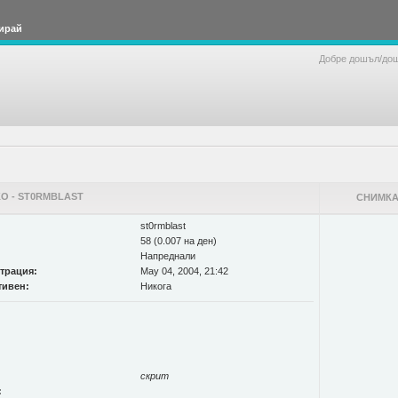
ирай
Добре дошъл/до
О - ST0RMBLAST
СНИМКА
st0rmblast
58 (0.007 на ден)
Напреднали
страция:
May 04, 2004, 21:42
тивен:
Никога
скрит
: