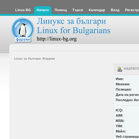
Linux-BG
Начало
Помощ
Търси
Календар
Вход
Регистр
Linux за българи: Форуми
НАКРАТК
Име:
Мнения:
Позиция:
Дата на реги
Последно Ак
ICQ:
AIM:
MSN:
YIM:
Мейл:
Уеб страница