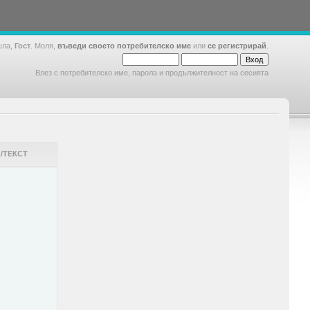
шла,
Гост
. Моля,
въведи своето потребителско име
или
се регистрирай
.
Влез с потребителско име, парола и продължителност на сесията
/ТЕКСТ