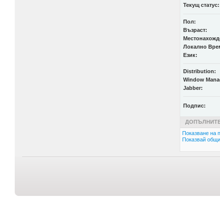
Текущ статус:
Пол:
Възраст:
Местонахожд
Локално Вре
Език:
Distribution:
Window Mana
Jabber:
Подпис:
ДОПЪЛНИТЕ
Показване на п
Показвай общи 