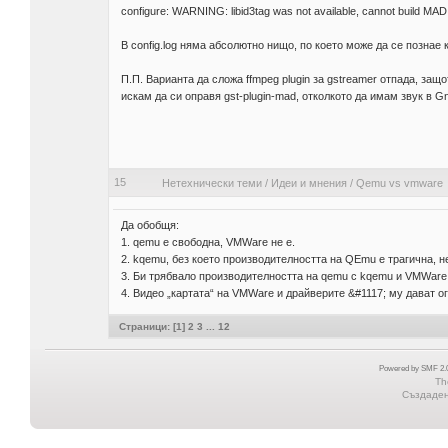
configure: WARNING: libid3tag was not available, cannot build MA
В config.log няма абсолютно нищо, по което може да се познае 
П.П. Варианта да сложа ffmpeg plugin за gstreamer отпада, защо
искам да си оправя gst-plugin-mad, отколкото да имам звук в G
15
Нетехнически теми
/
Идеи и мнения
/
Qemu vs vmware
Да обобщя:
1. qemu е свободна, VMWare не е.
2. kqemu, без което производителността на QEmu е трагична, н
3. Би трябвало производителността на qemu с kqemu и VMWare
4. Видео „картата“ на VMWare и драйверите &#1117; му дават 
Страници: [
1
]
2
3
...
12
Powered by SMF 2.0
Th
Създадена