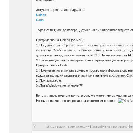
Дотук се спрях на два варианта:
Unison
Coda
Търся съвет, кое да избера. Дотук съм си направил следната с
Предимства на Unison (за мен):
1. Предпочитам потребителските задачи да се изпълняват на по
ме плаши. Особено ако потребителя реши да има повече от еди
другия компютър, или се ползваше FUSE. Не ми е известен FU
2. Ще искам да синхронизирам точно определени директории, р
Предимства на Coda:
1. По-елегантно е, когато всичко е просто една файлова систе
нужда от излишни скриптове, всичко е напълно прозрачно. Син
2. По-гъзарско е.
3. „Това Windows не го може“™
Вече ми предложиха и rsync, и svn. Не мисля, че са удачни за
Но въпроса ми е по-скоро кое да използвам основно.
'>
7
Linux секция за начинаещи
/
Настройка на програми
/
Gen