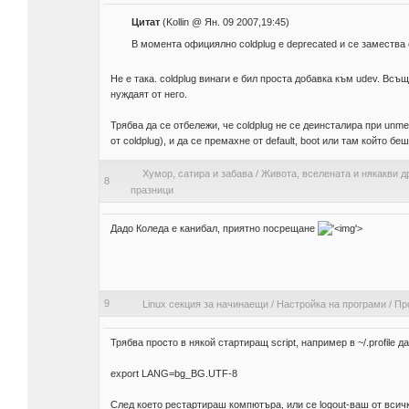
Цитат
(Kollin @ Ян. 09 2007,19:45)
В момента официялно coldplug е deprecated и се замества
Не е така. coldplug винаги е бил проста добавка към udev. Всъ
нуждаят от него.
Трябва да се отбележи, че coldplug не се деинсталира при unmerg
от coldplug), и да се премахне от default, boot или там който беше 
Хумор, сатира и забава
/
Живота, вселената и някакви д
8
празници
Дадо Коледа е канибал, приятно посрещане
'>
9
Linux секция за начинаещи
/
Настройка на програми
/
Пр
Трябва просто в някой стартиращ script, например в ~/.profile да 
export LANG=bg_BG.UTF-8
След което рестартираш компютъра, или се logout-ваш от всич