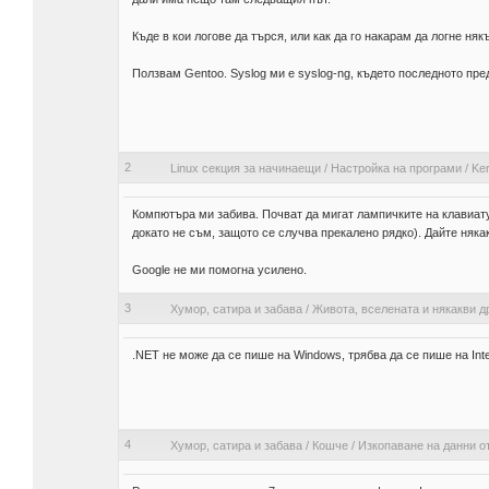
Къде в кои логове да търся, или как да го накарам да логне няк
Ползвам Gentoo. Syslog ми е syslog-ng, където последното пред
2
Linux секция за начинаещи
/
Настройка на програми
/
Ker
Компютъра ми забива. Почват да мигат лампичките на клавиатур
докато не съм, защото се случва прекалено рядко). Дайте някак
Google не ми помогна усилено.
3
Хумор, сатира и забава
/
Живота, вселената и някакви д
.NET не може да се пише на Windows, трябва да се пише на Inte
4
Хумор, сатира и забава
/
Кошче
/
Изкопаване на данни о