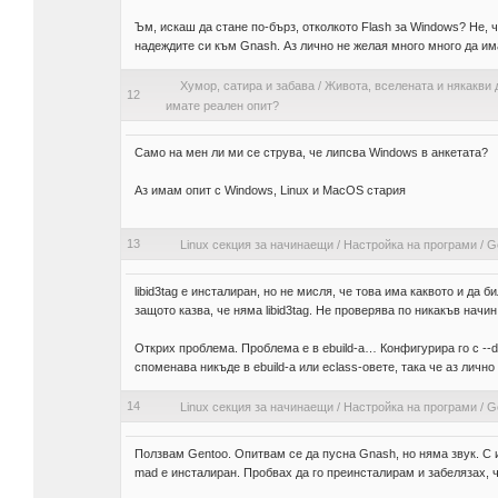
Ъм, искаш да стане по-бърз, отколкото Flash за Windows? Не, 
надеждите си към Gnash. Аз лично не желая много много да и
Хумор, сатира и забава
/
Живота, вселената и някакви 
12
имате реален опит?
Само на мен ли ми се струва, че липсва Windows в анкетата?
Аз имам опит с Windows, Linux и MacOS стария
13
Linux секция за начинаещи
/
Настройка на програми
/
Ge
libid3tag е инсталиран, но не мисля, че това има каквото и да 
защото казва, че няма libid3tag. Не проверява по никакъв начин 
Открих проблема. Проблема е в ebuild-а… Конфигурира го с --di
споменава никъде в ebuild-а или eclass-овете, така че аз лично
14
Linux секция за начинаещи
/
Настройка на програми
/
Ge
Ползвам Gentoo. Опитвам се да пусна Gnash, но няма звук. С из
mad е инсталиран. Пробвах да го преинсталирам и забелязах, ч