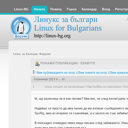
Linux-BG
Начало
Помощ
Търси
Календар
Вход
Регистр
Linux за българи: Форуми
ПОКАЖИ ПУБЛИКАЦИИ - EXABYTE
Виж публикациите на потр.
|
Виж темите на потр.
|
Виж прикаче
Страници: [
1
]
2
3
...
12
1
Linux секция за начинаещи
/
Настройка на програми
/
Ker
М, ще разясниш ли в кои логове? Мислех, че след kernel panic 
Надявах се просто да има начин да ми изпише съобщението на 
SysRq, ама аз искрено се съмнявам, а и засега не съм забивал,
В messages очевидно няма нищо писано след забиването. Има 
дали има нещо там следващия път.