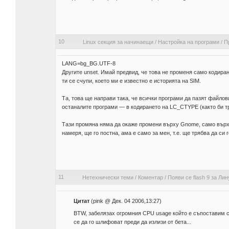
10
Linux секция за начинаещи
/
Настройка на програми
/
П
LANG=bg_BG.UTF-8
Другите unset. Имай предвид, че това не променя само кодиран
ти се счупи, което ми е известно е историята на SIM.
Та, това ще направи така, че всички програми да пазят файло
останалите програми — в кодирането на LC_CTYPE (както би тр
Тази промяна няма да окаже промени върху Gnome, само върху
намеря, ще го постна, ама е само за мен, т.е. ще трябва да си
11
Нетехнически теми
/
Коментар
/
Появи се flash 9 за Лин
Цитат
(pink @ Дек. 04 2006,13:27)
BTW, забелязах огромния CPU usage който е съпоставим с 
се да го шлифоват преди да излизи от бета...