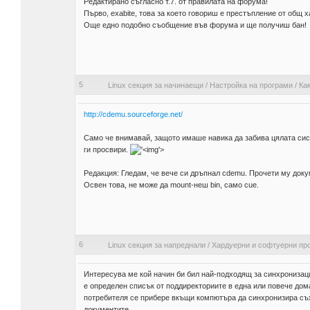
Редактирано съгласно т.7. от правилата на форума!
Първо, exabite, това за което говориш е престъпление от общ х
Още едно подобно съобщение във форума и ще получиш бан!
5
Linux секция за начинаещи
/
Настройка на програми
/
Как
http://cdemu.sourceforge.net/
Само че внимавай, защото имаше навика да забива цялата сист
ги просвири.
'>
Редакция: Гледам, че вече си дръпнал cdemu. Прочети му доку
Освен това, не може да mount-неш bin, само cue.
6
Linux секция за напреднали
/
Хардуерни и софтуерни пр
Интересува ме кой начин би бил най-подходящ за синхронизац
е определен списък от поддиректориите в една или повече дом
потребителя се прибере вкъщи компютъра да синхронизира съхр
документите.