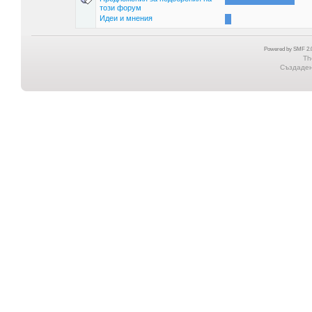
този форум
Идеи и мнения
Powered by SMF 2.0
Th
Създадена