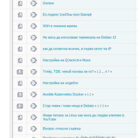
Gentoo
Ел.подпис IcedTea-next Stampit
SSH в локална мрежа
Не мога да използвам терминала на Debian 12
как да селектна всички, в първи октет на IP
Настройка на QJackctl и Muse
Trinity, TDE: някой ползва ли го?
«
1
2
...
6
7
»
Настройка на ъпдейти
Ansible Kubernetes Docker
«
1
2
»
Стар човек / нови неща в Debian
«
1
2
3
4
»
Имам питане за Linux как мога да гледам клипове в
YouTube
Въпрос относно сървър
Проблем с кирилица Ð¿Ñ€ÐµÐ²ÑŠÑ€Ð½Ð° Ð²