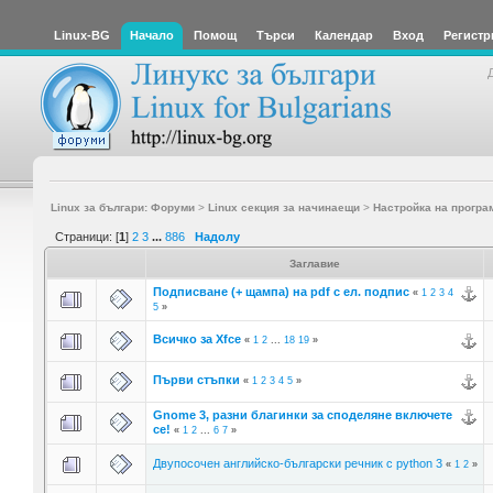
Linux-BG
Начало
Помощ
Търси
Календар
Вход
Регистр
Linux за българи: Форуми
>
Linux секция за начинаещи
>
Настройка на програ
Страници: [
1
]
2
3
...
886
Надолу
Заглавие
Подписване (+ щампа) на pdf с ел. подпис
«
1
2
3
4
5
»
Всичко за Xfce
«
1
2
...
18
19
»
Първи стъпки
«
1
2
3
4
5
»
Gnome 3, разни благинки за споделяне включете
се!
«
1
2
...
6
7
»
Двупосочен английско-български речник с python 3
«
1
2
»