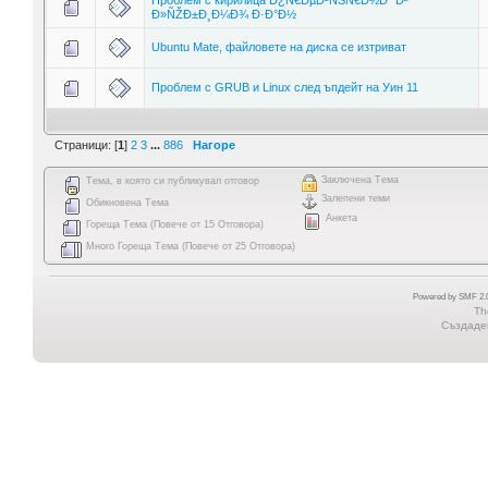
Ð»ÑŽÐ±Ð¸Ð¼Ð¾ Ð·Ð°Ð½
Ubuntu Mate, файловете на диска се изтриват
Проблем с GRUB и Linux след ъпдейт на Уин 11
Страници: [
1
]
2
3
...
886
Нагоре
Заключена Тема
Тема, в която си публикувал отговор
Залепени теми
Обикновена Тема
Анкета
Гореща Тема (Повече от 15 Отговора)
Много Гореща Тема (Повече от 25 Отговора)
Powered by SMF 2.0
Th
Създаден