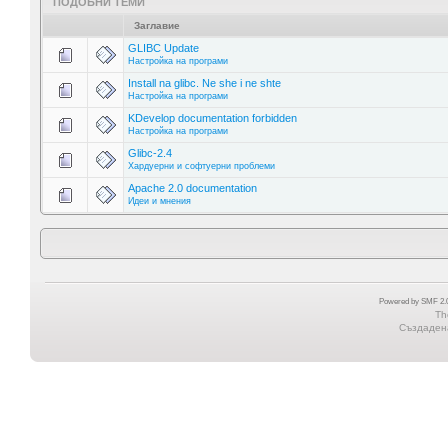
ПОДОБНИ ТЕМИ
Заглавие
GLIBC Update
Настройка на програми
Install na glibc. Ne she i ne shte
Настройка на програми
KDevelop documentation forbidden
Настройка на програми
Glibc-2.4
Хардуерни и софтуерни проблеми
Apache 2.0 documentation
Идеи и мнения
Powered by SMF 2.0
Th
Създадена