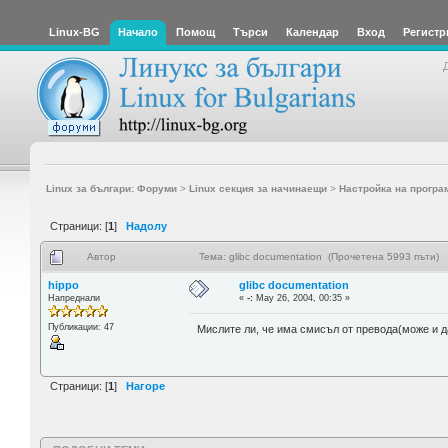
Linux-BG
Начало
Помощ
Търси
Календар
Вход
Регистр
Linux за българи: Форуми
>
Linux секция за начинаещи
>
Настройка на програ
Страници: [
1
]
Надолу
Автор
Тема: glibc documentation (Прочетена 5993 пъти)
hippo
glibc documentation
Напреднали
«
-:
May 26, 2004, 00:35 »
Публикации: 47
Мислите ли, че има смисъл от превода(може и да
Страници: [
1
]
Нагоре