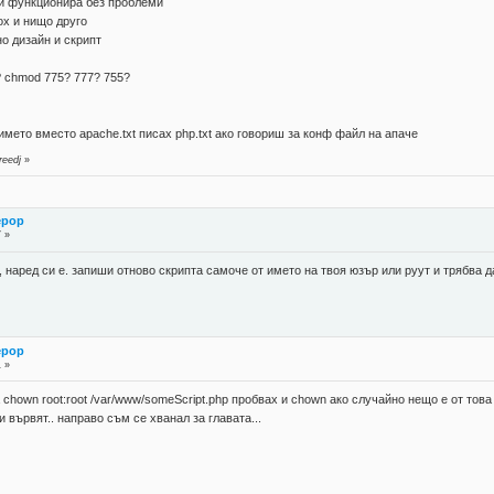
си функционира без проблеми
ох и нищо друго
но дизайн и скрипт
? chmod 775? 777? 755?
името вместо apache.txt писах php.txt ако говориш за конф файл на апаче
reedj
»
ерор
7 »
наред си е. запиши отново скрипта самоче от името на твоя юзър или руут и трябва д
ерор
1 »
 chown root:root /var/www/someScript.php пробвах и chown ако случайно нещо е от то
си вървят.. направо съм се хванал за главата...