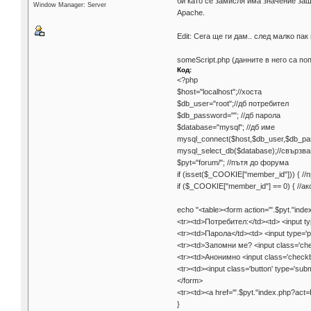
би като се замисля има значение защ
Window Manager: Server
Apache.
Edit: Сега ще ги дам.. след малко па
someScript.php (данните в него са п
Код:
<?php
$host="localhost";//хоста
$db_user="root";//дб потребител
$db_password=""; //дб парола
$database="mysql"; //дб име
mysql_connect($host,$db_user,$db_pa
mysql_select_db($database);//свързв
$pyt="forum/"; //пътя до форума
if (isset($_COOKIE["member_id"])) { 
if ($_COOKIE["member_id"] == 0) { //
echo "<table><form action='".$pyt."i
<tr><td>Потребител:</td><td> <input ty
<tr><td>Парола</td><td> <input type='
<tr><td>Запомни ме? <input class='che
<tr><td>Анонимно <input class='checkbo
<tr><td><input class='button' type='sub
</form>
<tr><td><a href='".$pyt."index.php?a
}