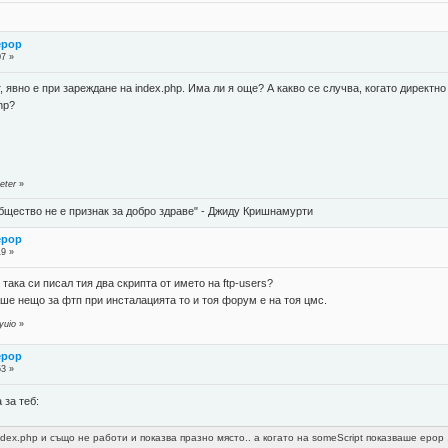
ерор
07 »
, явно е при зареждане на index.php. Има ли я още? А какво се случва, когато директно
hp?
eter
»
бщество не е признак за добро здраве" - Джиду Кришнамурти
ерор
19 »
 така си писал тия два скрипта от името на ftp-users?
е нещо за фтп при инсталацията то и тоя форум е на тоя цмс.
yuio
»
ерор
53 »
 за теб:
index.php и също не работи и показва празно място.. а когато на someScript показваше ерор 