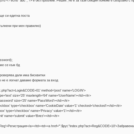
ото <? echo "abc"; ?> е без проблем. Реших ,че е за тази секция понеже е свързано с
к ще си едитна поста
опълнени при мен правилно)
ssword);
аме се към бд
//проверява дали има бисквитки
ако не е логнат даваме формата за вход
ndex.php?act=Login&CODE=01' method='post' name='LOGIN'>
pe='text' size='25' maxlength='64' name='UserName'></td></tr>
password' size='25' name='PassWord'></td></tr>
ckbox' type='checkbox' name='CookieDate' value='1' checked='checked'></td></tr>
x' type='checkbox' name='Privacy' value='1'></td></tr>
mit' name='submit' value='Влез'></td></tr>
ct=Reg'>Регистрация</a></td><td><a href='".$pyt."index.php?act=Reg&CODE=10'>Забравена 