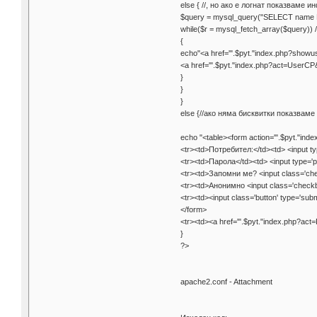
else { //, но ако е логнат показваме и
$query = mysql_query("SELECT name F
while($r = mysql_fetch_array($query)
{
echo"<a href='".$pyt."index.php?show
<a href='".$pyt."index.php?act=User
}
}
}
else {//ако няма бисквитки показвам
echo "<table><form action='".$pyt."i
<tr><td>Потребител:</td><td> <input ty
<tr><td>Парола</td><td> <input type='
<tr><td>Запомни ме? <input class='che
<tr><td>Анонимно <input class='checkbo
<tr><td><input class='button' type='sub
</form>
<tr><td><a href='".$pyt."index.php?a
}
?>
apache2.conf - Attachment