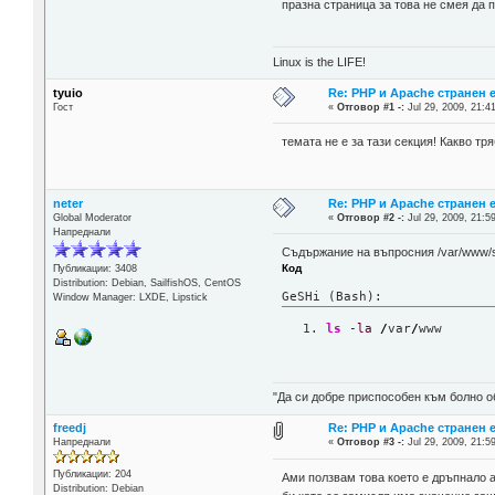
празна страница за това не смея да 
Linux is the LIFE!
tyuio
Re: PHP и Apache странен 
Гост
«
Отговор #1 -:
Jul 29, 2009, 21:4
темата не е за тази секция! Какво т
neter
Re: PHP и Apache странен 
Global Moderator
«
Отговор #2 -:
Jul 29, 2009, 21:5
Напреднали
Съдържание на въпросния /var/www/s
Код
Публикации: 3408
Distribution: Debian, SailfishOS, CentOS
GeSHi (Bash):
Window Manager: LXDE, Lipstick
ls
-la
/
var
/
www
"Да си добре приспособен към болно о
freedj
Re: PHP и Apache странен 
Напреднали
«
Отговор #3 -:
Jul 29, 2009, 21:5
Публикации: 204
Ами ползвам това което е дръпнало a
Distribution: Debian