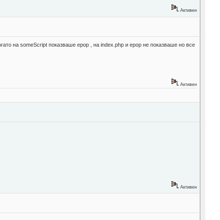
Активен
огато на someScript показваше ерор , на index.php и ерор не показваше но все
Активен
Активен