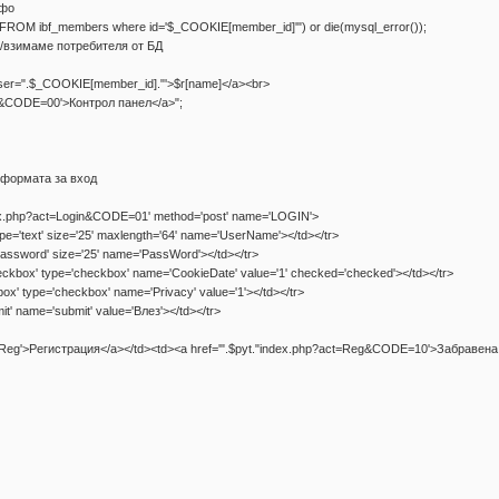
нфо
ROM ibf_members where id='$_COOKIE[member_id]'") or die(mysql_error());
) //взимаме потребителя от БД
user=".$_COOKIE[member_id]."'>$r[name]</a><br>
CP&CODE=00'>Контрол панел</a>";
е формата за вход
ndex.php?act=Login&CODE=01' method='post' name='LOGIN'>
pe='text' size='25' maxlength='64' name='UserName'></td></tr>
password' size='25' name='PassWord'></td></tr>
ckbox' type='checkbox' name='CookieDate' value='1' checked='checked'></td></tr>
x' type='checkbox' name='Privacy' value='1'></td></tr>
mit' name='submit' value='Влез'></td></tr>
ct=Reg'>Регистрация</a></td><td><a href='".$pyt."index.php?act=Reg&CODE=10'>Забравена 