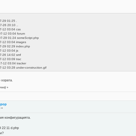
7-29 01:25 .
-26 20:10 ..
7-12 03:04 css
07-12 03:04 forum
-07-29 01:24 someScript.php
7-12 03:04 images
7-29 02:29 index.php
-12 03:04 js
7-26 14:02 smf
-12 03:09 trac
7-12 03:04 tracker
-12 03:28 under-construction.gif
 хората.
reedj
»
ерор
3 »
ния конфигурацията.
 22:11 d.php
ам?