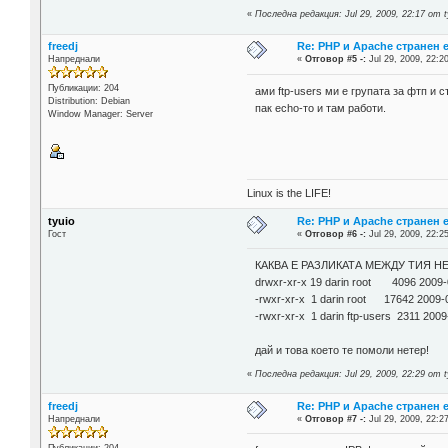
«
Последна редакция: Jul 29, 2009, 22:17 от t
freedj
Re: PHP и Apache странен 
Напреднали
«
Отговор #5 -:
Jul 29, 2009, 22:2
Публикации: 204
ами ftp-users ми е групата за фтп и 
Distribution: Debian
пак echo-то и там работи.
Window Manager: Server
Linux is the LIFE!
tyuio
Re: PHP и Apache странен 
Гост
«
Отговор #6 -:
Jul 29, 2009, 22:2
КАКВА Е РАЗЛИКАТА МЕЖДУ ТИЯ Н
drwxr-xr-x 19 darin root 4096 2009-
-rwxr-xr-x 1 darin root 17642 2009-0
-rwxr-xr-x 1 darin ftp-users 2311 200
дай и това което те помоли нетер!
«
Последна редакция: Jul 29, 2009, 22:29 от t
freedj
Re: PHP и Apache странен 
Напреднали
«
Отговор #7 -:
Jul 29, 2009, 22:2
Публикации: 204