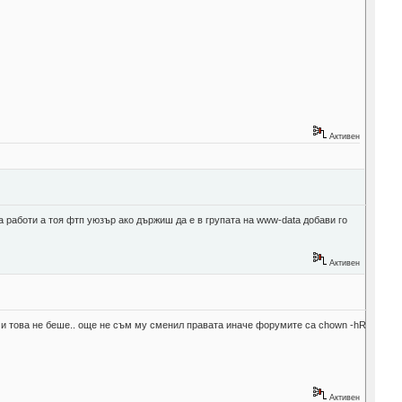
Активен
а работи а тоя фтп уюзър ако държиш да е в групата на www-data добави го
Активен
ва и това не беше.. още не съм му сменил правата иначе форумите са chown -hR
Активен