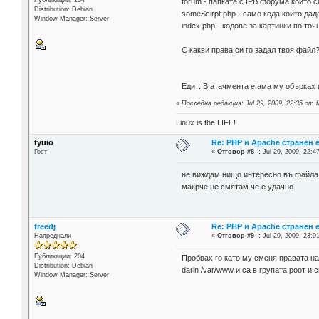
forum - папката с IPB форума който 
Distribution: Debian
someScirpt.php - само кода който дад
Window Manager: Server
index.php - кодове за картинки по точ
С какви права си го задал твоя файл
Едит: В атачмента е ама му обърках 
«
Последна редакция: Jul 29, 2009, 22:35 от f
Linux is the LIFE!
tyuio
Re: PHP и Apache странен 
Гост
«
Отговор #8 -:
Jul 29, 2009, 22:4
не виждам нищо интересно въ файла, 
макрче не смятам че е удачно
freedj
Re: PHP и Apache странен 
Напреднали
«
Отговор #9 -:
Jul 29, 2009, 23:0
Публикации: 204
Пробвах го като му сменя правата на
Distribution: Debian
darin /var/www и са в групата роот и 
Window Manager: Server