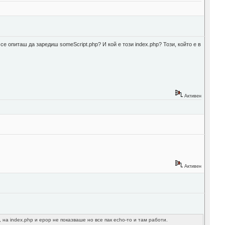
 се опиташ да заредиш someScript.php? И кой е този index.php? Този, който е в
Активен
Активен
, на index.php и ерор не показваше но все пак echo-то и там работи.