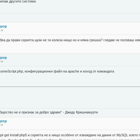
пипам другите системи.
ерор
1 »
рябва да прави скрипта щом не ти излиза нищо но и няма грешка? гледам че ползваш ня
ерор
9 »
omeScript.php, конфигурационен файл на apache и изход от командата
бщество не е признак за добро здраве" - Джиду Кришнамурти
ерор
9 »
pt-get install php5 и скрипта не е нищо особено от изваждане на данни от MySQL коет