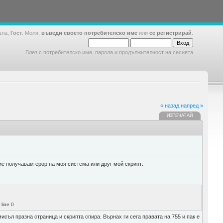
шла,
Гост
. Моля,
въведи своето потребителско име
или
се регистрирай
.
Влез с потребителско име, парола и продължителност на сесията
« назад
напред »
ИЗПЕЧАТАЙ
ие получавам ерор на моя система или друг мой скрипт:
 line 0
мисъл празна страница и скрипта спира. Върнах ги сега правата на 755 и пак е