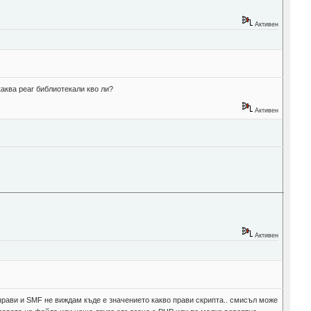
Активен
каква pear библиотекали кво ли?
Активен
Активен
о прави и SMF не виждам къде е значението какво прави скрипта.. смисъл може