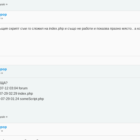
yuio
»
ерор
0 »
същия скрипт съм го сложил на index.php и също не работи и показва празно място.. а к
ерор
5 »
ЕЩА?
07-12 03:04 forum
7-29 02:29 index.php
9-07-29 01:24 someScript.php
yuio
»
ерор
7 »