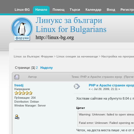
Linux-BG
Начало
Помощ
Търси
Календар
Вход
Регистр
Linux за българи: Форуми
>
Linux секция за начинаещи
>
Настройка на програ
Страници: [
1
]
2
Надолу
Автор
Тема: PHP и Apache странен ерор (Проче
freedj
PHP и Apache странен еро
Напреднали
«
-:
Jul 29, 2009, 21:11 »
Публикации: 204
Хоствам сайтове на убунтуто 8.04 с
Distribution: Debian
Window Manager: Server
Цитат
Warning: Unknown: failed to open stre
Fatal error: Unknown: Failed opening re
Четох, на доста места пише ,че е от 