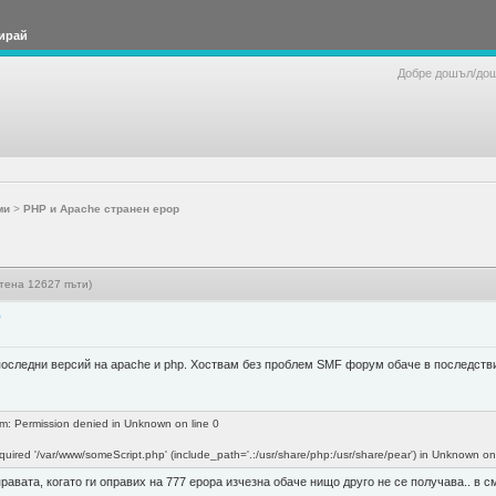
ирай
Добре дошъл/до
ми
>
PHP и Apache странен ерор
тена 12627 пъти)
р
 последни версий на apache и php. Хоствам без проблем SMF форум обаче в последств
am: Permission denied in Unknown on line 0
quired '/var/www/someScript.php' (include_path='.:/usr/share/php:/usr/share/pear') in Unknown on
правата, когато ги оправих на 777 ерора изчезна обаче нищо друго не се получава.. в с