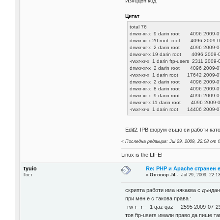
Изходен код:
Цитат
total 76
drwxr-xr-x 9 darin root 4096 2009-0
drwxr-xr-x 20 root root 4096 2009-07
drwxr-xr-x 2 darin root 4096 2009-0
drwxr-xr-x 19 darin root 4096 2009-
-rwxr-xr-x 1 darin ftp-users 2311 2009
drwxr-xr-x 2 darin root 4096 2009-0
-rwxr-xr-x 1 darin root 17642 2009-0
drwxr-xr-x 2 darin root 4096 2009-07
drwxr-xr-x 8 darin root 4096 2009-0
drwxr-xr-x 9 darin root 4096 2009-07
drwxr-xr-x 11 darin root 4096 2009-0
-rwxr-xr-x 1 darin root 14406 2009-07
Edit2: IPB форум също си работи като
«
Последна редакция: Jul 29, 2009, 22:08 от f
Linux is the LIFE!
tyuio
Re: PHP и Apache странен 
Гост
«
Отговор #4 -:
Jul 29, 2009, 22:1
скрипта работи има някаква с дънда
при мен е с такова права :
-rw-r--r-- 1 qaz qaz 2595 2009-07-29
тоя ftp-users имали право да пише т