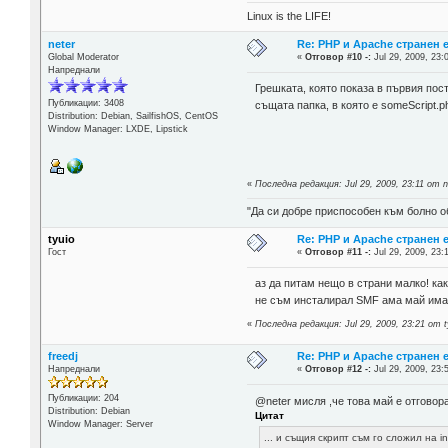
Linux is the LIFE!
neter
Re: PHP и Apache странен 
Global Moderator
«
Отговор #10 -:
Jul 29, 2009, 23:
Напреднали
Грешката, която показа в първия пост
Публикации: 3408
същата папка, в която е someScript.p
Distribution: Debian, SailfishOS, CentOS
Window Manager: LXDE, Lipstick
«
Последна редакция: Jul 29, 2009, 23:11 от n
"Да си добре приспособен към болно о
tyuio
Re: PHP и Apache странен 
Гост
«
Отговор #11 -:
Jul 29, 2009, 23:
аз да питам нещо в страни малко! как
не съм инсталирал SMF ама май имаш
«
Последна редакция: Jul 29, 2009, 23:21 от t
freedj
Re: PHP и Apache странен 
Напреднали
«
Отговор #12 -:
Jul 29, 2009, 23:
Публикации: 204
@neter мисля ,че това май е отговора
Distribution: Debian
Цитат
Window Manager: Server
... и същия скрипт съм го сложил на 