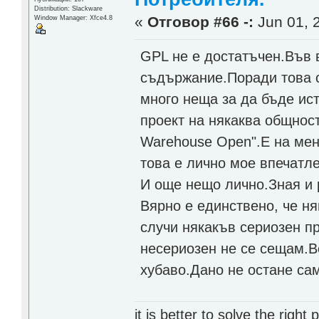
Distribution: Slackware
«
Отговор #66 -:
Jun 01, 2
Window Manager: Xfce4.8
GPL не е достатъчен.Във в
съдържание.Поради това
много неща за да бъде ист
проект на някаква общност
Warehouse Open".Е на мен
това е лично мое впечатл
И още нещо лично.Зная и 
Вярно е единствено, че ня
случи някакъв сериозен пр
несериозен не се сещам.В
хубаво.Дано не остане са
it is better to solve the rig