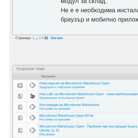
модул за склад.
Не е е необходима инстала
браузър и мобилно прило
Страници:
1
...
3
4
[
5
]
Нагоре
ПОДОБНИ ТЕМИ
Заглавие
Нова версия на Microinvest Warehouse Open
Хардуерни и софтуерни проблеми
Нов сайт на Microinvest Warehouse Open - www.warehouseopen
Предложения за български проект
Инсталация на Microinvest Warehouse
Настройка на програми
Microinvest Warehouse Open 64 bit
Настройка на програми
Microinvest Warehouse Open - Проблем при инсталация върху
Ubuntu 11.10
Общ форум