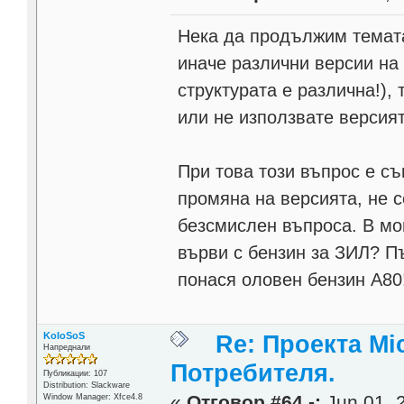
Нека да продължим темата
иначе различни версии на 
структурата е различна!),
или не използвате версият
При това този въпрос е с
промяна на версията, не с
безсмислен въпроса. В мо
върви с бензин за ЗИЛ? П
понася оловен бензин А80
KoIoSoS
Re: Проекта Mi
Напреднали
Потребителя.
Публикации: 107
Distribution: Slackware
«
Отговор #64 -:
Jun 01, 2
Window Manager: Xfce4.8