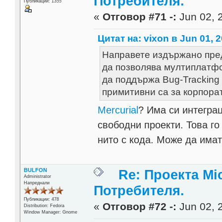
Потребителя.
Публикации: 1355
«
Отговор #71 -:
Jun 02, 2
Цитат на: vixon в Jun 01, 2
Направете издържано пред
да позволява мултиплатфор
да поддържа Bug-Tracking
примитивни са за корпора
Mercurial
? Има си интеграц
свободни проекти. Това го
нито с кода. Може да има
BULFON
Re: Проекта Mi
Administrator
Напреднали
Потребителя.
Публикации: 478
«
Отговор #72 -:
Jun 02, 2
Distribution: Fedora
Window Manager: Gnome