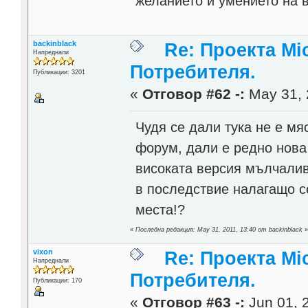
желанието и умението на 
backinblack
Re: Проекта Mi
Напреднали
Потребителя.
Публикации: 3201
«
Отговор #62 -:
May 31, 
Чудя се дали тука не е м
форум, дали е редно нова 
високата версия мълчалив
в последствие налагащо с
места!?
«
Последна редакция: May 31, 2011, 13:40 от backinblack
vixon
Re: Проекта Mi
Напреднали
Потребителя.
Публикации: 170
«
Отговор #63 -:
Jun 01, 2