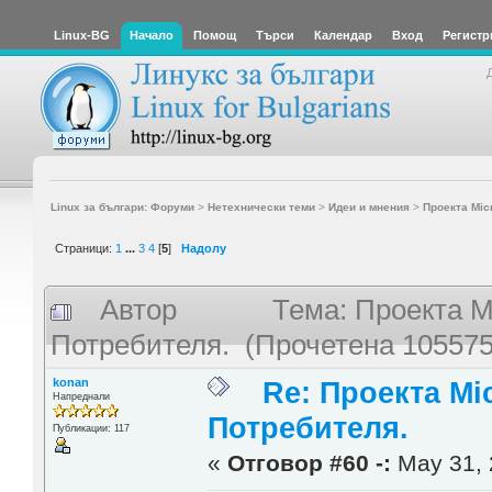
Linux-BG
Начало
Помощ
Търси
Календар
Вход
Регистр
Linux за българи: Форуми
>
Нетехнически теми
>
Идеи и мнения
>
Проекта Mic
Страници:
1
...
3
4
[
5
]
Надолу
Автор
Тема: Проекта M
Потребителя. (Прочетена 105575
konan
Re: Проекта Mi
Напреднали
Потребителя.
Публикации: 117
«
Отговор #60 -:
May 31, 