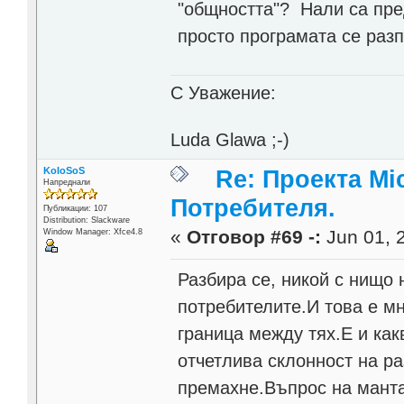
"общността"? Нали са пре
просто програмата се разп
С Уважение:
Luda Glawa ;-)
KoIoSoS
Re: Проекта Mi
Напреднали
Потребителя.
Публикации: 107
Distribution: Slackware
«
Отговор #69 -:
Jun 01, 2
Window Manager: Xfce4.8
Разбира се, никой с нищо 
потребителите.И това е мн
граница между тях.Е и ка
отчетлива склонност на ра
премахне.Въпрос на манта