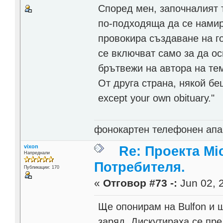
Според мен, започналият т
по-подходяща да се намир
провокира създаване на г
се включват само за да ос
брътвежи на автора на те
От друга страна, някой беше
except your own obituary."
фонокартен телефонен апа
vixon
Re: Проекта Mi
Напреднали
Потребителя.
Публикации: 170
«
Отговор #73 -:
Jun 02, 2
Ще опонирам на Bulfon и 
заряд. Дискутираха се пр