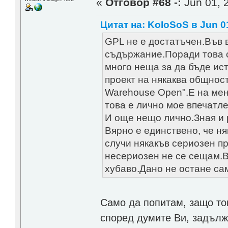
«
Отговор #68 -:
Jun 01, 2
Цитат на: KoIoSoS в Jun 01
GPL не е достатъчен.Във в
съдържание.Поради това
много неща за да бъде ист
проект на някаква общност
Warehouse Open".Е на мен
това е лично мое впечатл
И още нещо лично.Зная и 
Вярно е единствено, че ня
случи някакъв сериозен пр
несериозен не се сещам.В
хубаво.Дано не остане с
Само да попитам, защо тов
според думите Ви, задълж