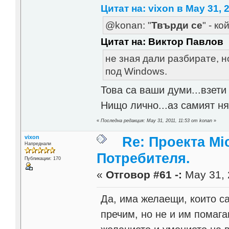
Цитат на: vixon в May 31, 2
@konan: "
Твърди се
" - к
Цитат на: Виктор Павлов
не зная дали разбирате, н
под Windows.
Това са ваши думи...взет
Нищо лично...аз самият ня
«
Последна редакция: May 31, 2011, 11:53 от konan
»
vixon
Re: Проекта Mi
Напреднали
Потребителя.
Публикации: 170
«
Отговор #61 -:
May 31, 
Да, има желаещи, които са
пречим, но не и им помага