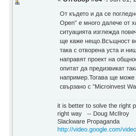
От където и да се погледн
Open" е много далече от х
ситуацията изглежда повеч
ще каже нещо.Всъщност ве
така с отворена уста и нищ
направят проект на общнос
опитат да предизвикат та
например.Тогава ще може 
свързано с "Microinvest W
it is better to solve the rig
right way -- Doug McIlroy
Slackware Propaganda
http://video.google.com/vi