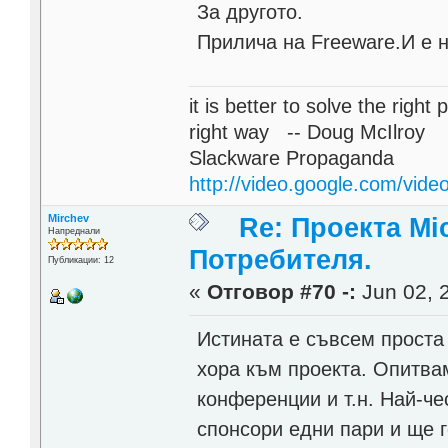
За другото.
Прилича на Freeware.И е н
it is better to solve the rig
right way -- Doug McIlroy
Slackware Propaganda
http://video.google.com/vi
Mirchev
Re: Проекта Mi
Напреднали
Потребителя.
Публикации: 12
«
Отговор #70 -:
Jun 02, 2
Истината е съвсем проста
хора към проекта. Опитва
конференции и т.н. Най-чес
спонсори едни пари и ще г