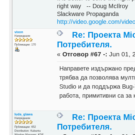
right way -- Doug McIlroy
Slackware Propaganda
http://video.google.com/vi
vixon
Re: Проекта Mi
Напреднали
Потребителя.
Публикации: 170
«
Отговор #67 -:
Jun 01, 2
Направете издържано пред
трябва да позволява мулти
Studio и да поддържа Bug
работа, примитивни са за 
luda_glawa
Re: Проекта Mi
Напреднали
Потребителя.
Публикации: 652
Distribution: Kubuntu
Window Manager: KDE