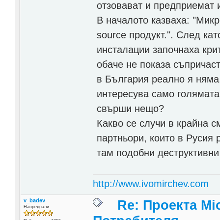
отзовават и предприемат 
В началото казваха: "Микр
source продукт.". След ка
инсталации започнаха крит
обаче не показа съпричаст
в България реално я няма.
интересува само голямата
свърши нещо?
Какво се случи в крайна с
партньори, които в Русия 
там подобни деструктивни
http://www.ivomirchev.com
v_badev
Re: Проекта Mi
Напреднали