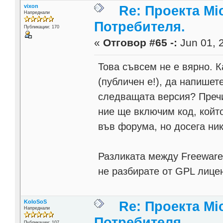
vixon
Re: Проекта Mi
Напреднали
Потребителя.
Публикации: 170
«
Отговор #65 -:
Jun 01, 2
Това съвсем не е вярно. К
(публичен е!), да напишет
следващата версия? Пречи
ние ще включим код, който
във форума, но досега ник
Разликата между Freeware 
не разбирате от GPL лице
KoIoSoS
Re: Проекта Mi
Напреднали
Потребителя.
Публикации: 107