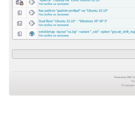
"Apache" сървър на "Linux Ubuntu 10.10"
Настройка на програми
Как работи "gadmin-proftpd" на "Ubuntu 10.10"
Настройка на програми
Dual Boot "Ubuntu 10.10" - "Windows XP SP 3"
Настройка на програми
setxkbmap -layout "us,bg" -variant ",,std" -option "grp:alt_shift_tog
Настройка на програми
Powered by SMF 2.0
Th
Създадена