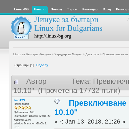
Linux-BG
Начало
Помощ
Търси
Календар
Вход
Регистр
Linux за българи: Форуми
>
Хардуер за Линукс
>
Десктопи
>
Превключване от 
Страници: [
1
]
Надолу
Автор
Тема: Превключ
10.10" (Прочетена 17732 пъти)
hao123
Превключване 
Напреднали
10.10"
Публикации: 166
Distribution: Ubuntu 12.04LTS;
«
-:
Jan 13, 2013, 21:26 »
Kubuntu 13.04
Window Manager: GNOME;
KDE