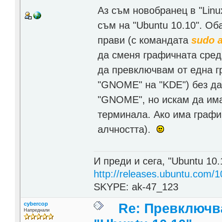
Аз съм новобранец в "Linu
съм на "Ubuntu 10.10". Об
прави (с командата
sudo a
да сменя графичната сред
да превключвам от една гр
"GNOME" на "KDE") без да
"GNOME", но искам да има
терминала. Ако има графи
алчността).
И преди и сега, "Ubuntu 10.
http://releases.ubuntu.com/1
SKYPE: ak-47_123
cybercop
Re: Превключв
Напреднали