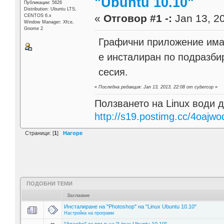
"Ubuntu 10.10"
Публикации: 5626
Distribution: Ubuntu LTS,
«
Отговор #1 -:
Jan 13, 20
CENTOS 6.x
Window Manager: Xfce,
Gnome 2
Графични приложение има 
е инсталиран по подразби
сесия.
«
Последна редакция: Jan 13, 2013, 22:08 от cybercop
»
Ползването на Linux води д
http://s19.postimg.cc/4oajwo
Страници: [
1
]
Нагоре
ПОДОБНИ ТЕМИ
Заглавие
Инсталиране на "Photoshop" на "Linux Ubuntu 10.10"
Настройка на програми