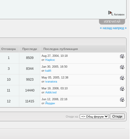
Активен
ИЗПЕЧАТАЙ
« назад
напред »
Отговора
Прегледи
Последна публикация
Aug 27, 2004, 10:18
1
8509
от
Hapkoc
Jan 30, 2005, 16:50
3
8344
от
kalifi
May 05, 2005, 12:38
10
9923
от
ivanatora
Mar 19, 2006, 03:10
11
14440
от
Addicted
Jun 12, 2006, 22:16
12
11415
от
Йордан
Отиди на: