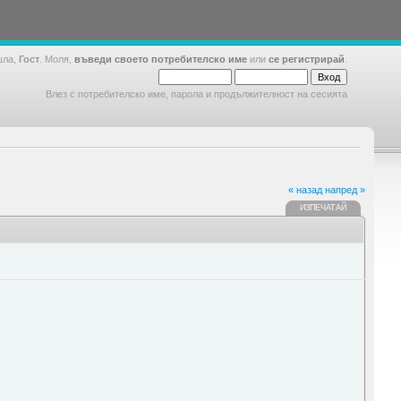
шла,
Гост
. Моля,
въведи своето потребителско име
или
се регистрирай
.
Влез с потребителско име, парола и продължителност на сесията
« назад
напред »
ИЗПЕЧАТАЙ