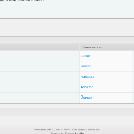
Започната от
senser
Rooted
ivanatora
Addicted
Йордан
Powered by SMF 2.0 Beta 4
|
SMF © 2006, Simple Machines LLC
Theme by
DzinerStudio