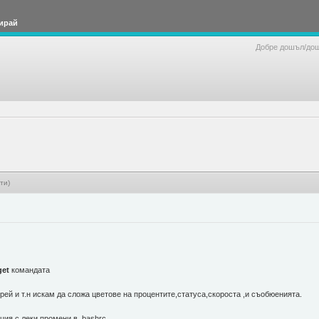
ирай
Добре дошъл/до
ти)
get
командата
рей и т.н искам да сложа цветове на процентите,статуса,скороста ,и съобюенията.
ция с леки промени в .bashrc