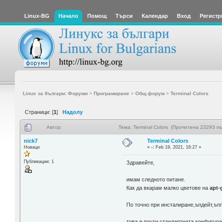
Linux-BG
Начало
Помощ
Търси
Календар
Вход
Регистр
Linux за българи: Форуми
>
Програмиране
>
Общ форум
>
Terminal Colors
Страници: [
1
]
Надолу
Автор
Тема: Terminal Colors (Прочетена 23293 пъ
nick7
Terminal Colors
Новаци
«
-:
Feb 19, 2021, 16:27 »
Публикации: 1
Здравейте,
имам следното питане.
Как да вкарам малко цветове на
apt-
По точно при инсталиране,ъпдейт,ъпг
това е почти стандартната конфигура