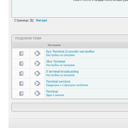
Страници: [
1
]
Нагоре
ПОДОБНИ ТЕМИ
Заглавие
Sys Terminal (Console) настройки
Настройка на програми
Xfce Terminal
Настройка на програми
X terminal broadcasting
Настройка на програми
Terminal services
Хардуерни и софтуерни проблеми
Terminal
Идеи и мнения