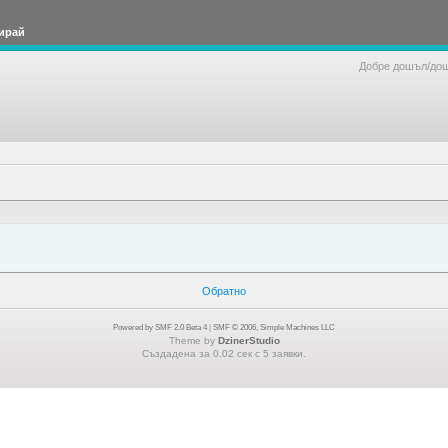
ирай
Добре дошъл/до
Обратно
Powered by SMF 2.0 Beta 4
|
SMF © 2006, Simple Machines LLC
Theme by
DzinerStudio
Създадена за 0.02 сек с 5 заявки.