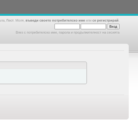
шла,
Гост
. Моля,
въведи своето потребителско име
или
се регистрирай
.
Влез с потребителско име, парола и продължителност на сесията