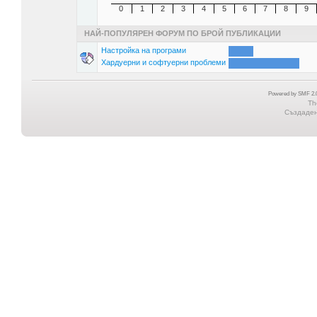
0
1
2
3
4
5
6
7
8
9
НАЙ-ПОПУЛЯРЕН ФОРУМ ПО БРОЙ ПУБЛИКАЦИИ
Настройка на програми
Хардуерни и софтуерни проблеми
Powered by SMF 2.0
Th
Създадена