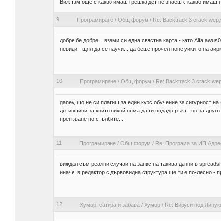
Виж там още с какво имаш грешка дет не знаеш с какво имаш г
9
Програмиране
/
Общ форум
/
Re: Backtrack 3 crack wep
добре бе добре... вземи си една свястна карта - като Alfa awu
невиди - щял да се научи... да беше прочел поне уикито на аиркр
10
Програмиране
/
Общ форум
/
Re: Backtrack 3 crack we
ganev, що не си платиш за един курс обучение за сигурност на б
детинщини за които никой няма да ти подаде ръка - не за друго
препъване по стълбите...
11
Програмиране
/
Общ форум
/
Re: Програма за ИП Адре
виждал съм реални случаи на запис на такива данни в spreadshe
иначе, в редактор с дървовидна структура ще ти е по-лесно - п
12
Хумор, сатира и забава
/
Хумор
/
Re: Вируси под Линук