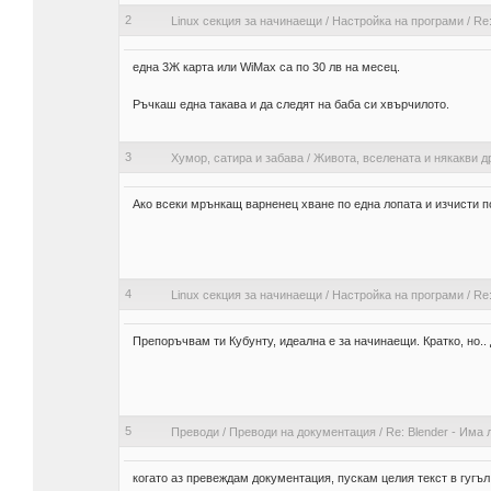
2
Linux секция за начинаещи
/
Настройка на програми
/
Re
една 3Ж карта или WiMax са по 30 лв на месец.
Ръчкаш една такава и да следят на баба си хвърчилото.
3
Хумор, сатира и забава
/
Живота, вселената и някакви д
Ако всеки мрънкащ варненец хване по една лопата и изчисти по 
4
Linux секция за начинаещи
/
Настройка на програми
/
Re
Препоръчвам ти Кубунту, идеална е за начинаещи. Кратко, но.. 
5
Преводи
/
Преводи на документация
/
Re: Blender - Има
когато аз превеждам документация, пускам целия текст в гугъл