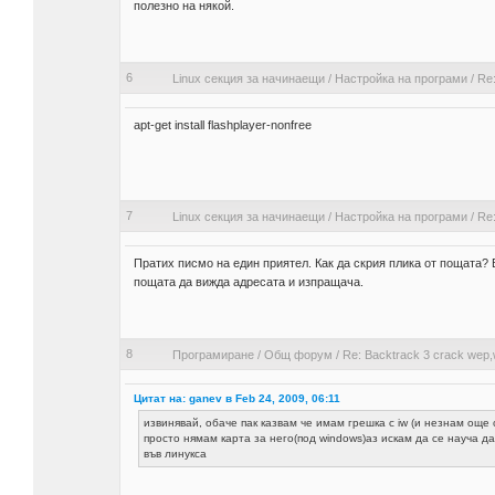
полезно на някой.
6
Linux секция за начинаещи
/
Настройка на програми
/
Re
apt-get install flashplayer-nonfree
7
Linux секция за начинаещи
/
Настройка на програми
/
Re
Пратих писмо на един приятел. Как да скрия плика от пощата? В
пощата да вижда адресата и изпращача.
8
Програмиране
/
Общ форум
/
Re: Backtrack 3 crack wep
Цитат на: ganev в Feb 24, 2009, 06:11
извинявай, обаче пак казвам че имам грешка с iw (и незнам още с
просто нямам карта за него(под windows)аз искам да се науча да
във линукса