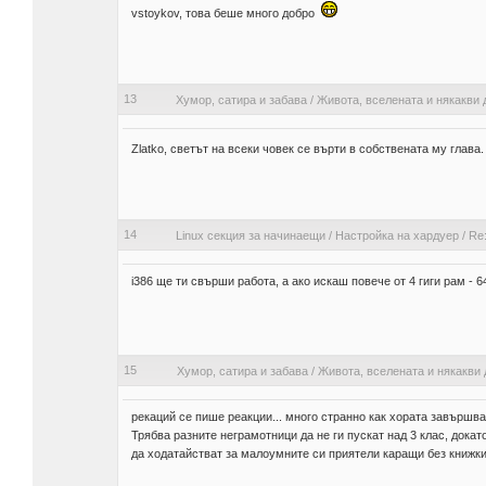
vstoykov, това беше много добро
13
Хумор, сатира и забава
/
Живота, вселената и някакви 
Zlatko, светът на всеки човек се върти в собствената му глава
14
Linux секция за начинаещи
/
Настройка на хардуер
/
Re
i386 ще ти свърши работа, а ако искаш повече от 4 гиги рам - 6
15
Хумор, сатира и забава
/
Живота, вселената и някакви 
рекаций се пише реакции... много странно как хората завършва
Трябва разните неграмотници да не ги пускат над 3 клас, докато
да ходатайстват за малоумните си приятели каращи без книжки.