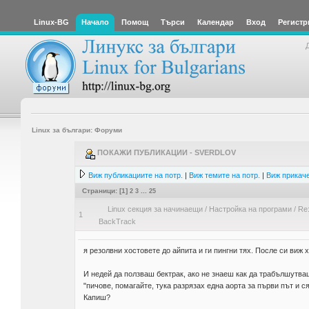
Linux-BG
Начало
Помощ
Търси
Календар
Вход
Регистр
Linux за българи: Форуми
ПОКАЖИ ПУБЛИКАЦИИ - SVERDLOV
Виж публикациите на потр.
|
Виж темите на потр.
|
Виж прикаче
Страници: [
1
]
2
3
...
25
Linux секция за начинаещи
/
Настройка на програми
/
Re:
1
BackTrack
я резолвни хостовете до айпита и ги пингни тях. После си виж 
И недей да ползваш бектрак, ако не знаеш как да трабълшутв
"пичове, помагайте, тука разрязах една аорта за първи път и с
Капиш?