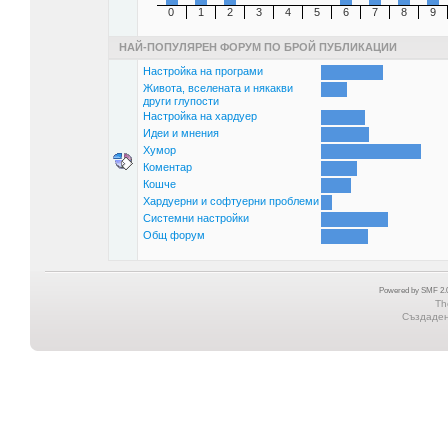
0
1
2
3
4
5
6
7
8
9
НАЙ-ПОПУЛЯРЕН ФОРУМ ПО БРОЙ ПУБЛИКАЦИИ
Настройка на програми
Живота, вселената и някакви
други глупости
Настройка на хардуер
Идеи и мнения
Хумор
Коментар
Кошче
Хардуерни и софтуерни проблеми
Системни настройки
Общ форум
Powered by SMF 2.0
Th
Създадена