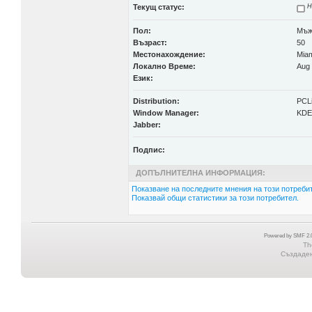
Текущ статус:
Н
Пол:
Мъ
Възраст:
50
Местонахождение:
Miam
Локално Време:
Aug 
Език:
Distribution:
PCL
Window Manager:
KDE
Jabber:
Подпис:
ДОПЪЛНИТЕЛНА ИНФОРМАЦИЯ:
Показване на последните мнения на този потребит
Показвай общи статистики за този потребител.
Powered by SMF 2.0
Th
Създадена