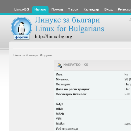
Linux-BG
Начало
Помощ
Търси
Календар
Вход
Регистр
Linux за българи: Форуми
НАКРАТКО - KS
Име:
ks
Мнения:
28 (
Позиция:
Нап
Дата на регистрация:
Dec 
Последно Активен:
Feb 
ICQ:
AIM:
MSN:
YIM:
Мейл:
скр
Уеб страница: