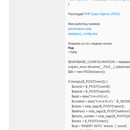
}
Разгледай
PHP Data Objects (PDO)
Виж работещ пример:
pdoinstance.php
database_config.php
Извиква се по следния начин:
Код:
<?php
$DATABASE_CONFIGURATION = 'database_
require_once dirname(__FILE__).'pdoinstan
$db = new PDOinstance();
if (!empty($_POST['new'])) {
$userid = $_POST['userid'];
$operid = $_POST['operid'];
$add = date('Y-m-d H:i:s');
$created = date('Y-m-d H:i:s').' '.$_SESSIO
$name = strip_tags($_POST['name']);
$address = strip_tags($_POST['address']
$phone_number = strip_tags($_POST['ph
$notes = $_POST['notes'];
$sql = 'INSERT INTO `tickets` (`userid`, `op