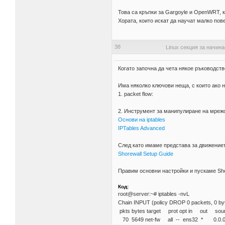
Това са кръпки за Gargoyle и OpenWRT, 
Хората, които искат да научат малко пов
38
Linux секция за начин
Когато започна да чета някое ръководств
Има няколко ключови неща, с които ако н
1. packet flow:
2. Инструмент за манипулиране на мрежов
Основи на iptables
IPTables Advanced
След като имаме представа за движениет
Shorewall Setup Guide
Правим основни настройки и пускаме Shor
Код:
root@server:~# iptables -nvL
Chain INPUT (policy DROP 0 packets, 0 by
pkts bytes target prot opt in o
70 5649 net-fw all -- ens32 * 