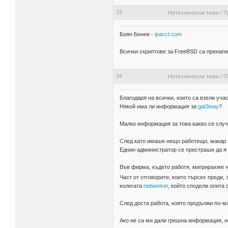
33
Нетехнически теми
/
П
Боян Бонев -
ipacct.com
Всички скриптове за FreeBSD са пренапи
34
Нетехнически теми
/
П
Благодаря на всички, които са взели уча
Някой има ли информация за
gat3way
?
Малко информация за това какво се случ
След като имаше нещо работещо, макар и
Еднин администратор се престраши да я и
Във фирма, където работя, мигрирахме на
Част от отговорите, които търсех преди, 
колегата
networker
, който сподели опита 
След доста работа, която продължи по-м
Ако не са ми дали грешна информация, н