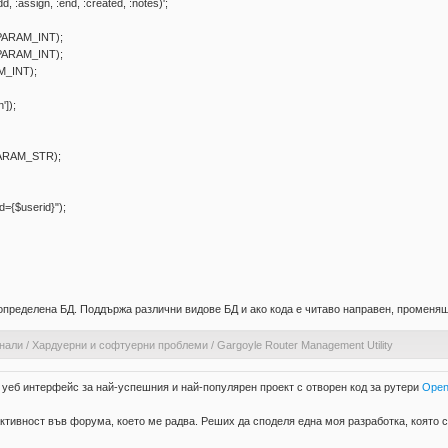
assign, :end, :created, :notes)';
:PARAM_INT);
:PARAM_INT);
AM_INT);
']);
:PARAM_STR);
={$userid}");
 определена БД. Поддържа различни видове БД и ако кода е читаво направен, променяш
днали
/
Хардуерни и софтуерни проблеми
/
Gargoyle Router Management Utility
е уеб интерфейс за най-успешния и най-популярен проект с отворен код за рутери
Ope
тивност във форума, което ме радва. Реших да споделя една моя разработка, която се