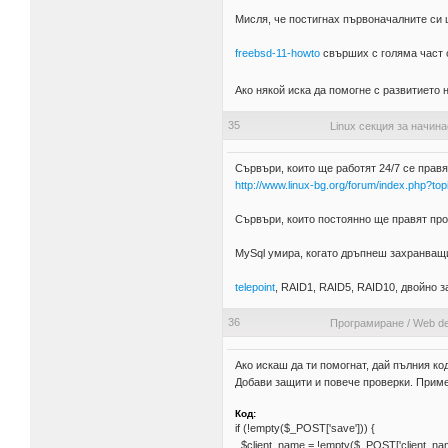
Мисля, че постигнах първоначалните си 
freebsd-11-howto
свърших с голяма част о
Ако някой иска да помогне с развитието н
35
Linux секция за начин
Сървъри, които ще работят 24/7 се правя
http://www.linux-bg.org/forum/index.php
Сървъри, които постоянно ще правят проб
MySql умира, когато дръпнеш захранващи
telepoint
, RAID1, RAID5, RAID10, двойно з
36
Програмиране
/
Web de
Ако искаш да ти помогнат, дай пълния к
Добави защити и повече проверки. Прим
Код:
if (!empty($_POST['save'])) {
$client_name = !empty($_POST['client_name'