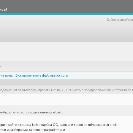
ирай
Добре дошъл/до
L
на потр.
|
Виж прикачените файлове на потр
едложения за български проект
/
Re: IMSLU- “Система за управление на интернета за 
по-бързо, отколкото същата команда в bash.
ория, който използва Unix подобна ОС, рано или късно се сблъсква със shell.
ени и разбираеми за повече разработчици.