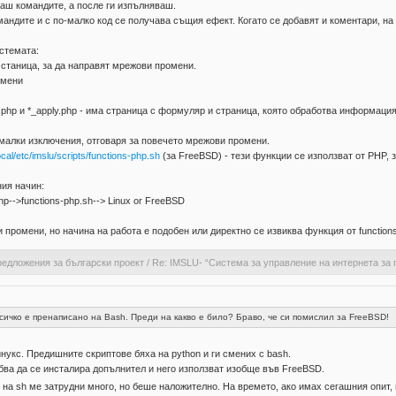
ваш командите, а после ги изпълняваш.
андите и с по-малко код се получава същия ефект. Когато се добавят и коментари, на
стемата:
 станица, за да направят мрежови промени.
омени
php и *_apply.php - има страница с формуляр и страница, която обработва информацията
 малки изключения, отговаря за повечето мрежови промени.
ocal/etc/imslu/scripts/functions-php.sh
(за FreeBSD) - тези функции се използват от PHP, 
ия начин:
php-->functions-php.sh--> Linux or FreeBSD
 промени, но начина на работа е подобен или директно се извиква функция от function
едложения за български проект
/
Re: IMSLU- “Система за управление на интернета за 
ичко е пренаписано на Bash. Преди на какво е било? Браво, че си помислил за FreeBSD!
нукс. Предишните скриптове бяха на python и ги смених с bash.
бва да се инсталира допълнител и него използват изобще във FreeBSD.
о на sh ме затрудни много, но беше наложително. На времето, ако имах сегашния опит