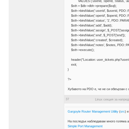
VALUES (:userid, :operid, :status, :add, :
$sth = $db->dbh->prepare($sql);
$sth->bindValue(':userid', $userid, PDO:
$sth->bindValue(':operid', $operid, PDO:
$sth->bindValue(':status', '1', PDO::PAR
$sth->bindValue(':add', $add);
$sth->bindValue(':assign', $_POST['assign
$sth->bindValue(':end', $_POST['end']);
$sth->bindValue(':created', $created);
$sth->bindValue(':notes', $notes, PDO:
$sth->execute();
header("Location: user_tickets.php?userid
exit;
}
?>
Хубавото на PDO е, че не си обвързан с
37
Linux секция за напре
Gargoyle Router Management Utility
(
src
) 
На последък наблюдавам много голяма ак
Simple Port Management