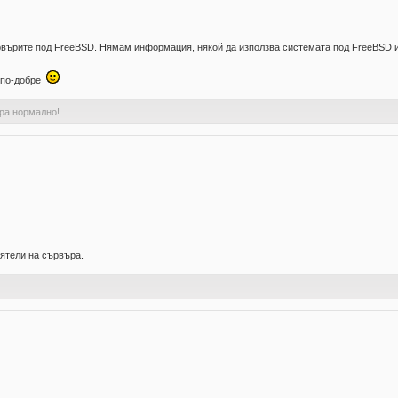
рвърите под FreeBSD. Нямам информация, някой да използва системата под FreeBSD и 
е по-добре
ъра нормално!
иятели на сървъра.