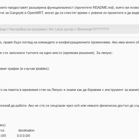
които предоставят разширена функционалност (прочетете README.md), която ви позволя
ече за Gargoyle и OpenWRT, могат да си спестят време с ровене из проектите и да видя
аещи
/
Настройка на програми
/
Re: Linux рутер с Shorewall !!!!???????
о, правя бърз поглед на командите и конфигурационните променливи. Ако има много об
е сте запознати тъпчите на едно място (мрежови решения). За линукс:
ия трафик (в случая iptables):
о на пакета в мрежовия стек на Линукс и знаем как да боравим с инструмент за мани
ewall да работи. Ако не сте се свързали чрез ssh или нямате физически достъп до съ
tes)
ut source destination
0.0.0.0/0 0.0.0.0/0