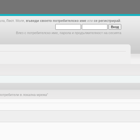
шла,
Гост
. Моля,
въведи своето потребителско име
или
се регистрирай
.
Влез с потребителско име, парола и продължителност на сесията
потребители в локална мрежа”