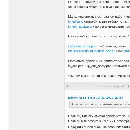
Особеното при python е, че първо създа
sh позволява директно изпълнение на ком
Малко информация за това как работи си
ip_edit.php
-потребителите работят с тази
ip_edit_apply.php
- прилага мрежовите пр
Няма дълбоки зависимости в php кода. *.
include/network.php
- библиотека, която с
etc/imslu/scripts/functions-php.sh
или
usr/l
Мрежовите промени се прилагат по следн
ip_edit.php-->ip_edit_apply.php-->network.
* на други места също се правят мрежови
32
Нетехнически теми
/
Пр
Цитат на: go_fire в Jul 31, 2017, 23:54
В описанието на програмата пишеш, че вс
Прав си, там бях описал промените за Ли
Прав си и за bash във FreeBSD, bash тря
След като първо писах на bash, писанет