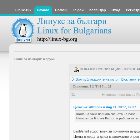
Linux-BG
Начало
Помощ
Търси
Календар
Вход
Регистр
Linux за българи: Форуми
ПОКАЖИ ПУБЛИКАЦИИ - MYSTICA
Виж публикациите на потр.
|
Виж темите 
Страници:
1
2
[
3
]
4
5
...
23
31
Нетехнически теми
/
Пр
Цитат на: 4096bits в Aug 01, 2017, 02:07
Какво наложи пренаписването на bash?
Написах си find на Python и работи пъти 
bash/shell е достъпен за по-голяма аудид
Целта е нещата да са максимално опрост