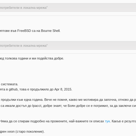
 потребители в локална мрежа”
иптове във FreeBSD са на Bourne Shell.
 потребители в локална мрежа”
лед толкова години и ми подейства добре.
 системата.
 в github, това е продължило до Apr 8, 2015.
а продължи към една година. Вече не помня, какво ме мотивира да започна, отново да 
то са имали достъп до Ipacct, добре знаят, че Боян добре се е погрижил, за да заключи 
 Няма да се спирам подробно на промените, най-важните ги описах
тук
. Какъв е резулт
рен xeon (старо поколение).