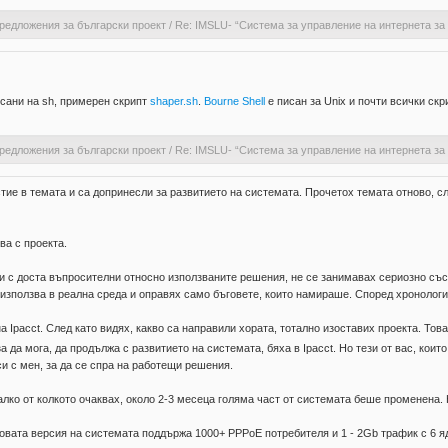
редложения за български проект
/
Re: IMSLU- “Система за управление на интернета за
сани на sh, примерен скрипт
shaper.sh
.
Bourne Shell
е писан за Unix и почти всички скр
редложения за български проект
/
Re: IMSLU- “Система за управление на интернета за
стие в темата и са допринесли за развитието на системата. Прочетох темата отново, с
ва с проекта.
 с доста въпросителни относно използваните решения, не се занимавах сериозно със
зползва в реална среда и оправях само бъговете, които намираше. Според хронологията
 Ipacct. След като видях, какво са направили хората, тотално изоставих проекта. Тов
за да мога, да продължа с развитието на системата, бяха в Ipacct. Но тези от вас, кои
си с мен, за да се спра на работещи решения.
алко от колкото очаквах, около 2-3 месеца голяма част от системата беше променена.
овата версия на системата поддържа 1000+ PPPoE потребителя и 1 - 2Gb трафик с 6 яд