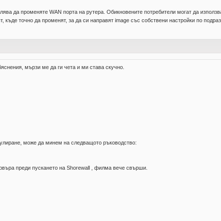
ва да променяте WAN порта на рутера. Обикновените потребители могат да използват т
т, къде точно да променят, за да си направят image със собствени настройки по подра
яснения, мързи ме да ги чета и ми става скучно.
пулиране, може да минем на следващото ръководство:
рвъра преди пускането на Shorewall , филма вече свърши.