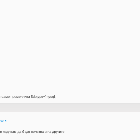
 само променлива $dbtype='mysql';
nWRT
 надявам да бъде полезна и на другите: