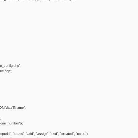
config.php';
ce.php';
N['data']['name'];
);
one_number']);
erid`, `status`, `add`, `assign`, `end`, `created`, `notes`)