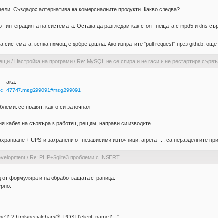
цели. Създадох алтернатива на комерсиалните продукти. Какво следва?
т интеграцията на системата. Остана да разгледам как стоят нещата с mpd5 и dns съ
а системата, всяка помощ е добре дошла. Ако изпратите "pull request" през github, ощ
аещи
/
Настройка на програми
/
Re: MySQL не се спира и не гаси и не рестартира сърв
т така:
?topic=47747.msg299091#msg299091
леми, се правят, както си започнал.
я кабел на сървъра в работещ рещим, направи си изводите.
ахранване + UPS-и захранени от независими източници, агрегат ... са неразделните пр
velopment
/
Re: PHP+Sqlite3 проблеми с INSERT
од от формуляра и на обработващата страница.
ерно:
]) ? htmlspecialchars($_POST['client_name']) : '';