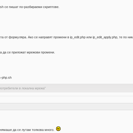
 sh се пишат по-разбираеми скриптове.
 от формуляра. Ако се направят промени в ip_edit.php или ip_edit_apply.php, те по ни
за да се приложат мрежови промени.
s-php.sh
потребители в локална мрежа”
, нямаше да се лутам толкова много.