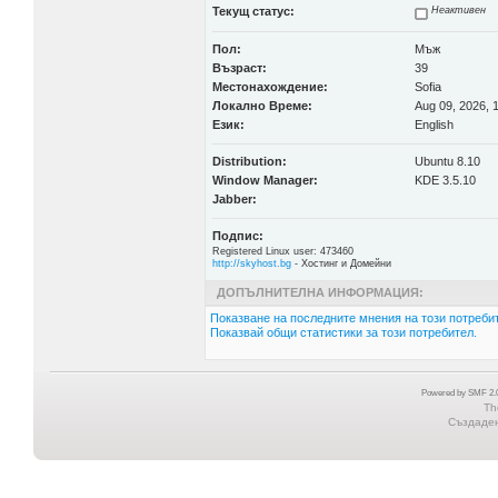
Текущ статус:
Неактивен
Пол:
Мъж
Възраст:
39
Местонахождение:
Sofia
Локално Време:
Aug 09, 2026, 
Език:
English
Distribution:
Ubuntu 8.10
Window Manager:
KDE 3.5.10
Jabber:
Подпис:
Registered Linux user: 473460
http://skyhost.bg
- Хостинг и Домейни
ДОПЪЛНИТЕЛНА ИНФОРМАЦИЯ:
Показване на последните мнения на този потребит
Показвай общи статистики за този потребител.
Powered by SMF 2.0
Th
Създадена